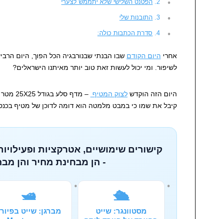
הפטנט השלישי שלא יתממש לצערי
התובנות שלי
סדרת הכתבות כולה:
אחרי
היום הקודם
שבו הבנתי שבנורבגיה הכל הפוך, היום הרביע
לשיפור. ומי יכול לעשות זאת טוב יותר מאיתנו הישראלים?
היום הזה הוקדש
לצוק המטיף
– מדף סלע בגודל 25X25 מטר ובגובה 600 מטר מעל
קיבל את שמו כי במבט מלמטה הוא דומה לדוכן של מטיף בכנסיי
קישורים שימושיים, אטרקציות ופעילויות
- הן מבחינת מחיר והן מבח
🛥️
🛳️
מסטוונגר: שייט
מברגן: שייט בפיור