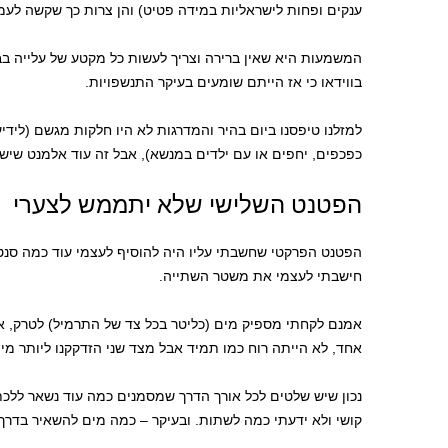
ענקים ופחות לישראליות במידה פטיט) והן צרות כך שקשה לעמו
המשמעות היא שאין ברירה וצריך לעשות כל מקטע של עלייה ב
בווידאו כי אז הייתם שומעים בעיקר התנשפויות.
למזלנו טיפסנו ביום בהיר והמדרגות לא היו חלקות מגשם (לידי
כפכפים, יחפים או עם ילדים במנשא), אבל זה עוד אלמנט שיש
הפטנט השלישי שלא יתממש לצערי
הפטנט הפרקטי שחשבתי עליו היה להוסיף לעצמי עוד כמה סנט
חישבתי לעצמי את משטר השתייה.
אמנם לקחתי מספיק מים (כליטר בכל צד של התרמיל) לטרק, אב
אחד, לא הייתה רוח כמו תמיד אבל מצד שני הזדקקנו ליותר מי
נכון שיש שלטים לכל אורך הדרך שמסמנים כמה עוד נשאר ללכ
קושי ולא ידעתי כמה לשתות. ובעיקר – כמה מים להשאיר בדרך