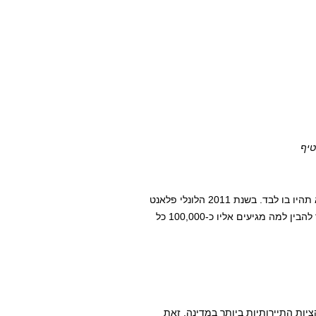
טיף
האמת היא שלא משנה איך תקראו למקום כי רוב הסיכויים שלא תהיו בו לבד. בשנת 2011 הלונלי פלאנט
וה CNN קבעו שזוהי תצפית הנוף המרהיבה בעולם, כך שאפשר להבין למה מגיעים אליו כ-100,000 כל
ות התיירותיות ביותר במדינה, זאת