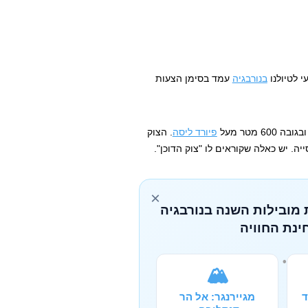
י לטיולנו
בנורבגיה
עמד בסימן הצעות
פיורד ליסה
. הצוק
ה. יש כאלה שקוראים לו "צוק הדוכן".
×
 מובילות השנה בנורבגיה
ינת החוויה
🏔️
ד
מגיירנגר: אל הר