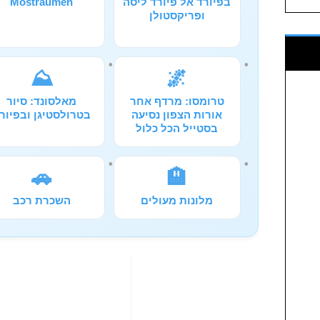
בפיורד אל פיורד ליסה
Mostraumen
ופריקסטולן
⛰️
🌌
טרומסו: מרדף אחר
מאלסונד: סיור
אורות הצפון נסיעה
בטרולסטיגן ובפיור
בסטייל הכל כלול
🚗
🏨
מלונות מעולים
השכרת רכב