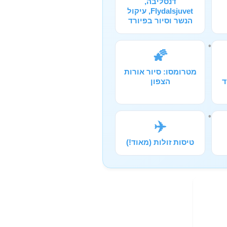
דנסליבה,
Flydalsjuvet, עיקול
הנשר וסיור בפיורד
🌠
מטרומסו: סיור אורות
ד
הצפון
✈️
טיסות זולות (מאוד!)