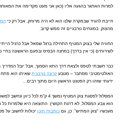
למרות האתגר בהגעה אליו (כאן אני מעט מקדימה את המאוחר) 
חייבת להגיד שבמקרה שלנו הוא לא היה מרוחק, אבל רק כי
המל
מהצוק. במונחים נורבגיים זה ממש קרוב.
החוויה שלי בצוק המטיף התחילה ברגל שמאל אבל כרגיל הייתי מ
לשירותים (כי אין בדרך) במחנה הבסיס ובפעם הראשונה בחיי נ
כבר חשבתי לטפס ולצאת דרך התא הסמוך, אבל יובל המדריך ה
האולטימטיבי מסתבר – מטבע
קרונה נורבגית
שאיתו הוא פתח א
ידעתי שזהו רק הפטנט הראשון היום מתוך רבים…
המסלול לפסגת צוק המטיף נמשך 4 ק"מ לכ
הוא צבע המסלול, לא דרגת הקושי). התוצאה היא שלמרות כל ה
מעכשיו "צוק המתיש". כן, גם
כותבות תוכן
יכולות לחשוב על פט