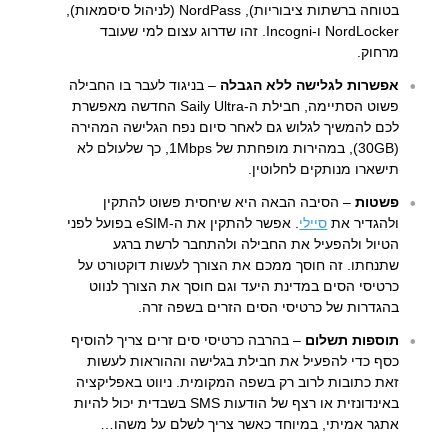
בטוחה ברשתות ציבוריות), NordPass (לניהול סיסמאות),
NordLocker ו-Incogni. זהו שדרוג עצום למי שעובד
מרחוק.
אפשרות לגלישה ללא הגבלה
– בניגוד לעבר בו החבילה
פשוט הסתיימה, חבילת ה-Saily Ultra החדשה מאפשרת
לכם להמשיך לגלוש גם לאחר סיום נפח הגלישה המהירה
(30GB), במהירות מופחתת של 1Mbps, כך שלעולם לא
תישארו מנותקים לחלוטין.
פשטות
– הסיבה הבאה היא שיחסית פשוט להתקין
ולהגדיר את
סיילי
. אפשר להתקין את ה-eSIM בפועל לפני
הטיול ולהפעיל את החבילה ולהתחבר לרשת ברגע
שתנחתו. זה חוסך ממכם את הצורך לעשות דוקטורט על
כרטיסי הסים במדינת היעד וגם חוסך את הצורך לנווט
בהגדרות של כרטיסי הסים הזרים בשפה זרה.
תוספות תשלום
– בהרבה כרטיסי סים זרים צריך להוסיף
כסף כדי להפעיל את חבילת בגלישה וההוראות לעשות
זאת כתובות לרוב רק בשפה המקומית. ניווט באפליקציה
באינדונזית או רצף של הודעות SMS בשבדית יכול להיות
אתגר אמיתי, במיוחד כאשר צריך לשלם על משהו…