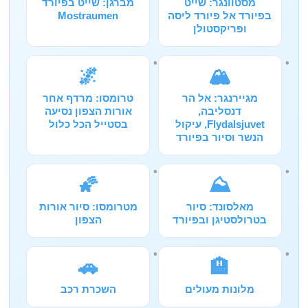
מסטוונגר: שייט
מברגן: שייט בפיורד
בפיורד אל פיורד ליסה
Mostraumen
ופריקסטולן
🌌
🏔️
מגיירנגר: אל הר
טרומסו: מרדף אחר
דנסליבה,
אורות הצפון נסיעה
Flydalsjuvet, עיקול
בסטייל הכל כלול
הנשר וסיור בפיורד
🌠
⛰️
מאלסונד: סיור
מטרומסו: סיור אורות
בטרולסטיגן ובפיורד
הצפון
🚗
🏨
מלונות מעולים
השכרת רכב