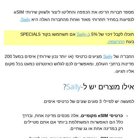
מספר חברות הרימו את הכפפה והחליטו ליצור ולשווק שירותי eSIM
לנסיעות במחיר תחרותי מאוד ואחת מהחברות האלה היא
Saily
.
תוכלו לקבל זיכוי של 5%
ב-Saily
אם תשתמשו בקוד SPECIAL5
בעת
ההרשמה
.
החבר'ה של
Saily
מציעים כרטיסי (או יותר נכון שירותי) איסים במעל 200
מדינות ברחבי העולם, ומאפשרים לכם לגלוש כאינטרנט כמעט בכל מקום
אליו תגיעו.
אילו מוצרים יש ל-
Saily
?
למעשה יש לסיילי 3 סוגים שונים של כרטיסי איסים.
כרטיסי eSIM מקומיים.
אלה מכסים מדינה אחת, ובדרך
כלל הם האפשרות המשתלמת ביותר אם אתם מטיילים
רק במדינה אחת או גג שתיים.