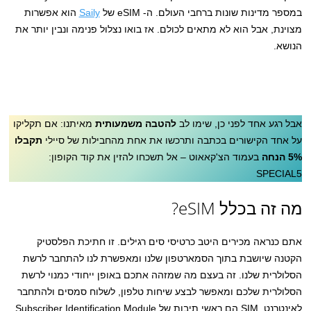
במספר מדינות שונות ברחבי העולם. ה- eSIM של
Saily
הוא אפשרות
מצוינת, אבל הוא לא מתאים לכולם. אז בואו נצלול פנימה ונבין יותר את
הנושא.
אבל רגע אחד לפני כן, שימו לב
להטבה משמעותית
מאיתנו: אם תקליקו
על אחד הקישורים בכתבה ותרכשו את אחת מהחבילות של סיילי
תקבלו
5% הנחה
בעמוד הצ'קאאוט – אל תשכחו להזין את קוד הקופון:
SPECIAL5
מה זה בכלל eSIM?
אתם כנראה מכירים היטב כרטיסי סים רגילים. זו חתיכת הפלסטיק
הקטנה שיושבת בתוך הסמארטפון שלנו ומאפשרת לנו להתחבר לרשת
הסלולרית שלנו. זה בעצם מה שמזהה אתכם באופן ייחודי כמנוי לרשת
הסלולרית שלכם ומאפשר לבצע שיחות טלפון, לשלוח סמסים ולהתחבר
לאינטרנט. SIM הם ראשי תיבות של Subscriber Identification Module