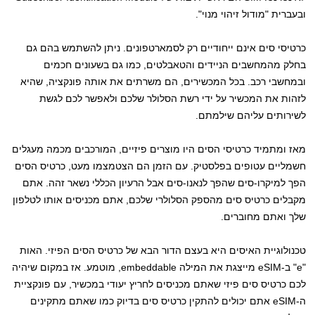
ובעברית "מודול זיהוי מנוי".
כרטיסי סים אינם ייחודיים רק לסמארטפונים. ניתן להשתמש בהם גם
בחלק מהמחשבים הניידים והטאבלטים, כמו גם בשעונים חכמים
ובמחשבי רכב. בכל המכשירים, הם משרתים את אותה פונקציה, שהיא
לזהות את המכשיר על ידי רשת הסלולר שלכם ולאפשר לכם לגשת
לשירותים עליהם שילמתם.
מאז ומתמיד כרטיסי הסים היו מוצרים פיזיים, המורכבים מכמה מעגלים
חשמליים עטופים בפלסטיק. עם הזמן הם הצטמצמו מעט, כרטיס הסים
הפך למיקרו-סים שהפך לנאנו-סים אבל הרעיון הכללי נשאר זהה. אתם
מקבלים כרטיס סים מהספק הסלולרי שלכם, אתם מכניסים אותו לטלפון
שלך ואתם מחוברים.
טכנולוגיית האיסים היא בעצם הדור הבא של כרטיס הסים הפיזי. האות
"e" ב-eSIM מייצגת את המילה embeddable, מוטמע. אז במקום שיהיה
לכם כרטיס סים פיזי שאתם מכניסים לחריץ יעודי במכשיר, עם פונקציית
ה-eSIM אתם יכולים להתקין כרטיס סים בדיוק כמו שאתם מתקינים