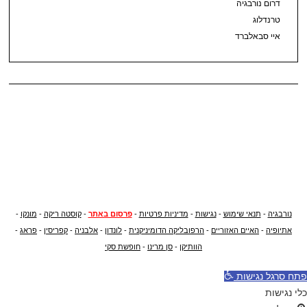
דרום נורבגיה
טרנדלוג
איי סבאלברד
נורבגיה
-
תנאי שימוש
-
נגישות
-
מדיניות פרטיות
-
פרסום באתר
-
קוסטה ריקה
-
מונקו
-
אתיופיה
-
האיים האזוריים
-
הרפובליקה הדומיניקנית
-
לונדון
-
אלבניה
-
קפריסין
-
פראג
-
הוותיקן
-
סן מרינו
-
חופשת סקי
פתח סרגל נגישות
כלי נגישות