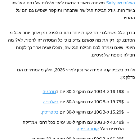
העלות של Saily
משתנה מאוד בהתאם ליעד ולעלות של נפח הגלישה
ביעד הזה. גודל חבילת הגלישה שתבחרו ותוקפה ישפיעו גם הם על
המחיר.
בדרך כלל משתלם יותר לקנות יותר נתונים לפרק זמן ארוך יותר אבל מן
הסתם, קנו רק את מה שאתם צריכים כי כל המטרה זה לחסוך, לא? מה
היופי, שאם נגמרה לכם חבילת הגלישה, תוכלו שניה אחר כך לקנות
חבילה נוספת של איסים.
ולו רק בשביל קנה המידה אז נכון למרץ 2026, חלק מהמחירים הם
כדלקמן:
16.19$ ל-10GB עם תוקף ל-30 יום ב
נורבגיה
.
19.79$ ל-10GB עם תוקף ל-30 יום
באלבניה
.
15.29$ ל-10GB עם תוקף ל-30 יום
בקפריסין
.
40.49$ ל-10GB עם תוקף ל-30 ימים בכל רחבי אמריקה
הלטינית כולל
קוסטה ריקה
.