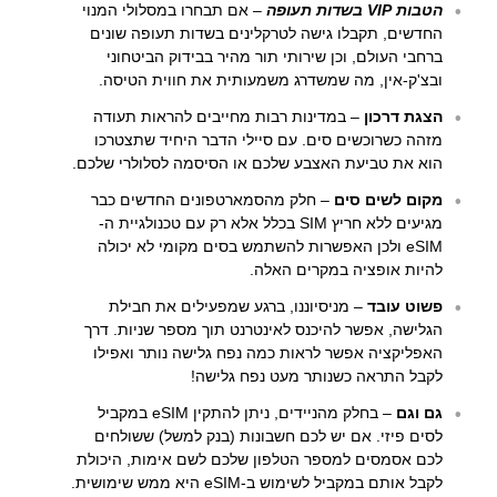
הטבות VIP בשדות תעופה
– אם תבחרו במסלולי המנוי
החדשים, תקבלו גישה לטרקלינים בשדות תעופה שונים
ברחבי העולם, וכן שירותי תור מהיר בבידוק הביטחוני
ובצ'ק-אין, מה שמשדרג משמעותית את חווית הטיסה.
הצגת דרכון
– במדינות רבות מחייבים להראות תעודה
מזהה כשרוכשים סים. עם סיילי הדבר היחיד שתצטרכו
הוא את טביעת האצבע שלכם או הסיסמה לסלולרי שלכם.
מקום לשים סים
– חלק מהסמארטפונים החדשים כבר
מגיעים ללא חריץ SIM בכלל אלא רק עם טכנולגיית ה-
eSIM ולכן האפשרות להשתמש בסים מקומי לא יכולה
להיות אופציה במקרים האלה.
פשוט עובד
– מניסיוננו, ברגע שמפעילים את חבילת
הגלישה, אפשר להיכנס לאינטרנט תוך מספר שניות. דרך
האפליקציה אפשר לראות כמה נפח גלישה נותר ואפילו
לקבל התראה כשנותר מעט נפח גלישה!
גם וגם
– בחלק מהניידים, ניתן להתקין eSIM במקביל
לסים פיזי. אם יש לכם חשבונות (בנק למשל) ששולחים
לכם אסמסים למספר הטלפון שלכם לשם אימות, היכולת
לקבל אותם במקביל לשימוש ב-eSIM היא ממש שימושית.