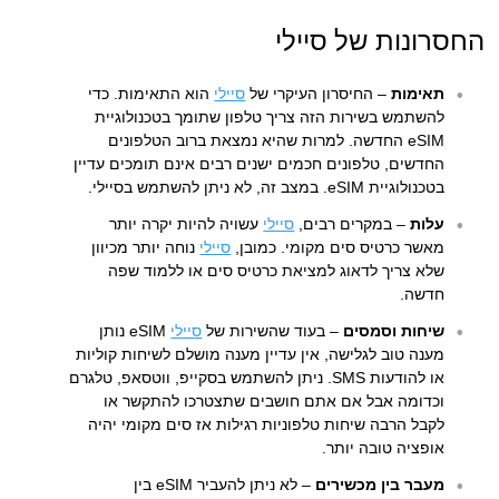
החסרונות של סיילי
תאימות
– החיסרון העיקרי של
סיילי
הוא התאימות. כדי
להשתמש בשירות הזה צריך טלפון שתומך בטכנולוגיית
eSIM החדשה. למרות שהיא נמצאת ברוב הטלפונים
החדשים, טלפונים חכמים ישנים רבים אינם תומכים עדיין
בטכנולוגיית eSIM. במצב זה, לא ניתן להשתמש בסיילי.
עלות
– במקרים רבים,
סיילי
עשויה להיות יקרה יותר
מאשר כרטיס סים מקומי. כמובן,
סיילי
נוחה יותר מכיוון
שלא צריך לדאוג למציאת כרטיס סים או ללמוד שפה
חדשה.
שיחות וסמסים
– בעוד שהשירות של
סיילי
eSIM נותן
מענה טוב לגלישה, אין עדיין מענה מושלם לשיחות קוליות
או להודעות SMS. ניתן להשתמש בסקייפ, ווטסאפ, טלגרם
וכדומה אבל אם אתם חושבים שתצטרכו להתקשר או
לקבל הרבה שיחות טלפוניות רגילות אז סים מקומי יהיה
אופציה טובה יותר.
מעבר בין מכשירים
– לא ניתן להעביר eSIM בין