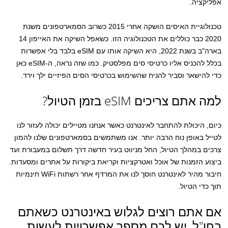
אפליקציה.
טכנולוגיית האיסים הושקה אחרי 2015 כשרוב הסמארטפונים משנת
2020 כבר כוללים את הטכנולוגיה הזו. כשאפל השיקה את האייפון 14
בארה"ב בשנת 2022, היא השיקה אותו עם eSIM בלבד בלי אפשרות
בכלל להכניס אליו כרטיסי סים מפלסטיק. כמו שזה נראה, ה-eSIM כאן
כדי להישאר וסביר להניח שהשימוש בכרטיסי הסים הפיזיים ילך וירד.
למה אתם צריכים eSIM בזמן הטיול?
כיום, היכולת להתחבר לאינטרנט כאשר אנחנו מטיילים יכולה לעזור לנו
לטייל באופן נוח הרבה יותר. אנו משתמשים בסמארטפונים שלנו להמון
צרכים במהלך הטיול, החל מניווט בעיר חדשה דרך תשלום במעבורת ועד
ביצוע הזמנות של אוכל ואטרקציות וקריאת ביקורות על אתרים ומסעדות.
חיבור מהיר לאינטרנט חוסך לנו את המרדף אחר רשתות WiFi חינמיות
תוך כדי הטיול.
אם אתם רוצים לגלוש באינטרנט כשאתם
בחו"ל, יש לכם מספר אפשרויות לעשות