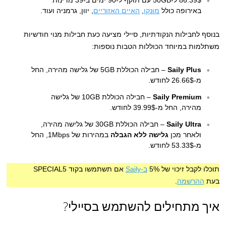
86.39$ ל-50GB עם תוקף ל-90 ימים ב-39 מדינות
באירופה כולל
מונקו
,
האיים האזוריים
, יוון, גרמניה ועוד.
בנוסף לחבילות הנקודתיות, סיילי מציעה כעת חבילות מנוי חודשיות
משתלמות במיוחד הכוללות הטבות נוספות:
Saily Plus
– חבילה הכוללת 5GB של גלישה מהירה, החל
מ-26.66$ לחודש.
Saily Premium
– חבילה הכוללת 10GB של גלישה
מהירה, החל מ-39.99$ לחודש.
Saily Ultra
– חבילה הכוללת 30GB של גלישה מהירה,
ולאחר מכן
גלישה ללא הגבלה
במהירות של 1Mbps, החל
מ-53.33$ לחודש.
תוכלו לקבל זיכוי של 5%
ב-Saily
אם תשתמשו בקוד SPECIAL5
בעת
ההרשמה
.
איך מתחילים להשתמש בסיילי?