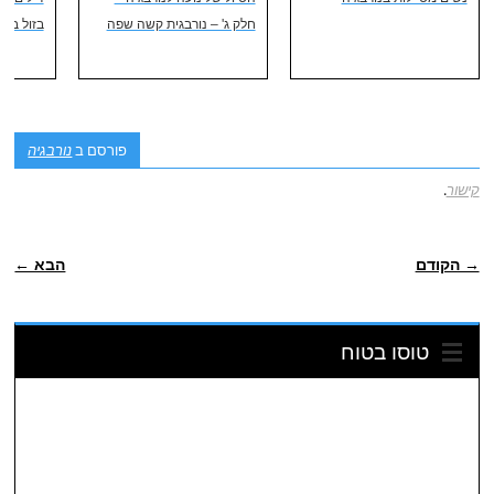
חלק ג' – נורבגית קשה שפה
בזול בלי
פורסם ב
נורבגיה
קישור
.
POST NAVIGATION
→ הקודם
הבא ←
טוסו בטוח