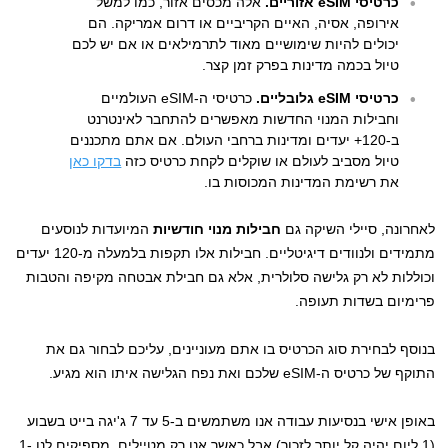
כרטיסי eSIM אזוריים.
אלה מכסים אזור, כמו למשל
אירופה, אסיה, האיים הקריביים או דרום אמריקה. הם
יכולים להיות שימושיים מאוד לתרמילאים או אם יש לכם
טיול בכמה מדינות בפרק זמן קצר.
כרטיסי eSIM גלובליים.
כרטיסי ה-eSIM העולמיים
וחבילות המנוי החדשות מאפשרים להתחבר לאינטרנט
ב-120+ יעדים ומדינות ברחבי העולם. אם אתם מתכננים
טיול מסביב לעולם או שוקלים לקחת כרטיס כזה
בדקו כאן
את רשימת המדינות המכוסות בו.
לאחרונה, סיילי השיקה גם
חבילות מנוי חודשיות
המיועדות לנוסעים
מתמידים ולנוודים דיגיטליים. חבילות אלו תקפות בלמעלה מ-120 יעדים
וכוללות לא רק גלישה סלולרית, אלא גם חבילת אבטחה מקיפה והטבות
פרימיום בשדות תעופה.
בנוסף לבחירת סוג הכרטיס בו אתם מעוניינים, עליכם לבחור גם את
התוקף של כרטיס ה-eSIM שלכם ואת נפח הגלישה איתו הוא מגיע.
באופן אישי בנסיעות עבודה אנו משתמשים ב-5 עד 7 ג'יגה בייט בשבוע
(1 ליום יהיה קל יותר לזכור) אבל כאשר אנו רק מטיילים, מספיקים לנו 1-