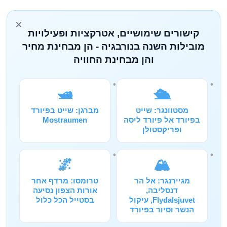
×
קישורים שימושיים, אטרקציות ופעילויות
מובילות השנה בנורבגיה - הן מבחינת מחיר
והן מבחינת החוויה
🛥️
🛳️
מסטוונגר: שייט
מברגן: שייט בפיורד
בפיורד אל פיורד ליסה
Mostraumen
ופריקסטולן
🌌
🏔️
מגיירנגר: אל הר
טרומסו: מרדף אחר
דנסליבה,
אורות הצפון נסיעה
Flydalsjuvet, עיקול
בסטייל הכל כלול
הנשר וסיור בפיורד