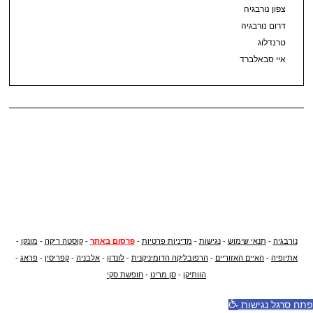
צפון נורבגיה
דרום נורבגיה
טרנדלוג
איי סבאלברד
נורבגיה
-
תנאי שימוש
-
נגישות
-
מדיניות פרטיות
-
פרסום באתר
-
קוסטה ריקה
-
מונקו
-
אתיופיה
-
האיים האזוריים
-
הרפובליקה הדומיניקנית
-
לונדון
-
אלבניה
-
קפריסין
-
פראג
-
הוותיקן
-
סן מרינו
-
חופשת סקי
פתח סרגל נגישות