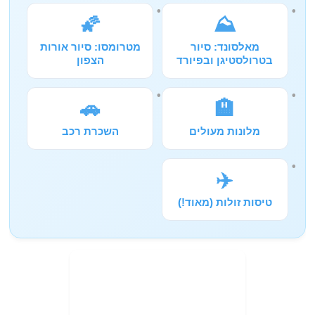
🌠
⛰️
מאלסונד: סיור
מטרומסו: סיור אורות
בטרולסטיגן ובפיורד
הצפון
🚗
🏨
מלונות מעולים
השכרת רכב
✈️
טיסות זולות (מאוד!)