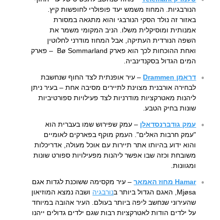
הנורבגיות. המחוז משמש יעד פופולרי לחופשות קיץ.
באזור זה נולד הסקי הנורבגי והוא מתגאה במסורת
אמנותית ומוסיקלית משלו. הניב המקומי משמר את
השפה הנורדית העתיקה, אבל המחוז מודרני לחלוטין
ואחת ההוכחות לכך הוא פארק Bø Sommarland – פארק
המים הגדול בסקנדינביה.
דראמן Drammen
– עיר אופנתית לצד החוף שנחשבת
לבחירה אורבנית מצוינת לתיירים מסיבה אחת – בעיר ניתן
ליהנות מאטרקציות מודרניות לצד פעילויות ספורטיביות
שונות בחיק הטבע.
עמק גודברנסדאלן
– עמק שפירוש שמו בעברית הוא
"עמק חרבות האלים". העמק מוקף בפארקים לאומיים
והוא ידוע בהיותו אתר תיירות עם אוכל מעולה, אדריכלות
משובחת וכזה שבו אפשר ליהנות מפעילויות ספורט שונות
ומגוונות.
Hamar מחוז האמאר
– עיר מקסימה ששוכנת לגדות אגם
Mjøsa, האגם הגדול ביותר ב
נורבגיה
ושבה נמצא המוזיאון
שהעירוני שנחשב ליפה ביותר בעולם. העיר אהובה במיוחד
על ילדים הודות לאטרקציות רבות שגם ילדים גדולים ייהנו