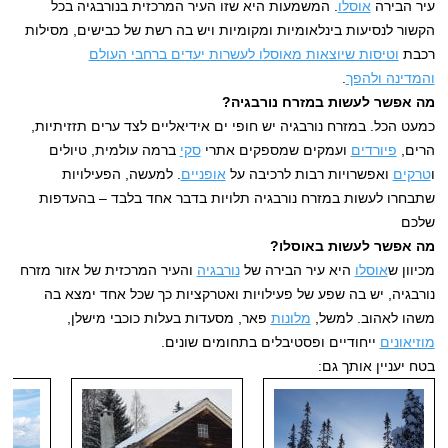
עיר הבירה
אוסלו
. המשמעות היא שזו העיר המרכזית בנורבגיה בכל
הקשור לנסיעות בינלאומיות ומקומיות ויש בה רשת של כבישים, מסילות
רכבת
וטיסות שיוצאות מאוסלו לעשרות יעדים ברחבי העולם
והמדינה ולהפך
.
מה אפשר לעשות במזרח נורבגיה?
כמעט הכל. במזרח נורבגיה יש חופי ים אידיאליים לצד ערים תזזיתיות,
הרים,
פיורדים
ועמקים שמספקים אתרי
סקי
ברמה עולמית, טיולים
ו
טרקים
ואפשרויות רבות לרכיבה על
אופניים
. למעשה, הפעילויות
שתבחרו לעשות במזרח נורבגיה תלויות בדבר אחד בלבד – בהעדפות
שלכם
מה אפשר לעשות באוסלו?
מכיוון ש
אוסלו
היא עיר הבירה של
נורבגיה
והעיר המרכזית של אזור מזרח
נורבגיה, יש בה שפע של פעילויות ואטרקציות כך שכל אחד ימצא בה
משהו לאהוב. למשל,
מלונות
פאר, מסעדות בעלות כוכבי מישלן,
מוזיאונים
ייחודיים ופסטיבלים בתחומים שונים.
בטח יעניין אותך גם: