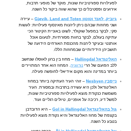
לפעילויות ספורטיביות שונות, מוקד של מופעי תרבות,
אירועים ופסטיבלים כך שהוא שווה ביקור כל השנה.
גיוביק, לאנד וטוטון Gjøvik, Land and Toten
– עיירה
ושני מחוזות שבהם ניתן ליהנות מאינסוף פעילויות: לעשות
סקי, לבקר במפעל שוקולד, לשוט באוניית הקיטור הכי
עתיקה בעולם, לבקר בחוות מסורתיות, לטעום אוכל
אותנטי ובעיקר ליהנות מהכנסת האורחים הידועה של
תושביהן הידידותיים שבמחוזות הללו.
האלינגדאל Hallingdal
– מחוז בין ברגן לאוסלו שנחשב
ללב הפועם של הרי
נורווגיה
. המחוז הוא אחד המתויירים
ביותר במדינה והוא מקום אידיאלי לחופשה פעילה.
נייסבין Nesbyen
– זוהי העיר העתיקה ביותר במחוז
האלינגדאל ולכן היא עשירה בתרבות ובמסורת. העיר
משמשת כנקודת מוצא לפעילויות ספורטיביות שונות,
למשל דיג, רכיבה על אופניים, טיולים רגליים ועוד.
גול בהאלינגדאל Gol in Hallingdal
– היא הדובדבן
בקצפת של מחוז האלינגדאל והיא נקודת מוצא לפעילויות
בטבע כל השנה.
אל בהאלינגדאל Ål in Hallingdal
– הכפר נמצא