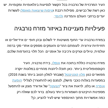
העיר המרכזית של נורבגיה בכל הקשור לנסיעות בינלאומיות ומקומיות. יש
כאן רשת של כבישים, מסילות רכבת ו
טיסות שיוצאות מאוסלו
לעשרות
יעדים ברחבי העולם והמדינה
ולהפך
.
פעילויות מעניינות באיזור מזרח נורבגיה
במזרח נורבגיה ערי החוף מושיטות יד לשלום ובהן חופי ים אידיאליים או
תזזיתיות עירונית. לעומתם ההרים והעמקים מספקים אתרי סקי ברמה
עולמית, טיולים וטרקים ורכיבה על אופניים. הכל תלוי בהעדפות שלכם.
מזרח נורבגיה כוללת בתוכה את
אוסלו
, בירת נורבגיה, העיר
הקוסמופוליטית ביותר. כאן תוכלו ליהנות מהחיים במלונות יוקרה
מפוארים כגון
מלון קונטיננטל
(שנבחר למלון הטוב ביותר בשנת 2016)
במסעדות בעלות כוכבי מישלן, לנמנם (או להתעורר) לצלילי
הופעת
אופרה
או בלט, לראות את ציור "
הצעקה
" של אדוורד מונק או להתפעל
מספינות הויקינגים השמורות ביותר בעולם. ברור לכם שאלה רק
כמה אפשרויות מתוך האינספור שיש לעיר להציע, כן?