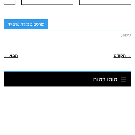
פורסם ב
מזרח נורבגיה
קישור
.
POST NAVIGATION
→ הקודם
הבא ←
טוסו בטוח