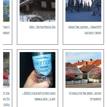
לילהאמר - המיטב של האזור
גול בהאלינגדאל - Gol
הכפרי הנורבגי
האמנות
הורטן . קסם של קיץ באוירה
נועה חוזרת לנורבגיה 2022 -
איך לבלו
היסטורית
יום ב - מים בששון
כל המשפ
בלבד?