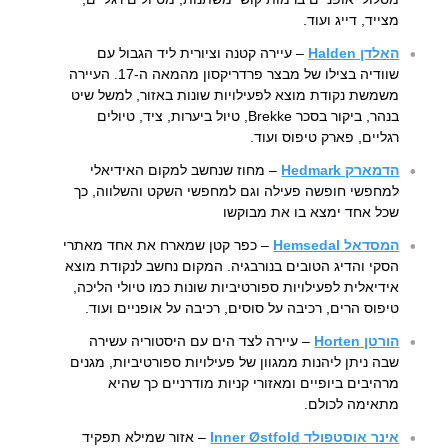
מצייד, דייג ועוד.
האלדן Halden
– עיירה קטנה וציורית ליד הגבול עם
שוודיה בצילו של מבצר פרדריקסון מהמאה ה-17. העיירה
משמשת נקודת מוצא לפעילויות שונות באזור, למשל שיט
בנהר, ביקור בסכר Brekke, טיול ביערות, ציד, טיולים
רגליים, פארק טיפוס ועוד.
הדמארק Hedmark
– מחוז שנחשב למקום האידיאלי
למחפשי חופשה פעילה וגם למחפשי השקט והשלווה, כך
שכל אחד ימצא בו את מבוקשו
המסדאל Hemsedal
– כפר קטן שמארח את אחד מאתרי
הסקי והדיג הטובים בנורבגיה. המקום נחשב לנקודת מוצא
אידיאלית לפעילויות ספורטיביות שונות כמו טיולי הליכה,
טיפוס הרים, רכיבה על סוסים, רכיבה על אופניים ועוד.
הורטן Horten
– עיירה לצד הים עם היסטוריה עשירה
שבה ניתן ליהנות ממגוון של פעילויות ספורטיביות, מגנים
מרהיבים ביופיים ומאזורי קניות מודרניים כך שהיא
מתאימה לכולם.
אינר אוסטפולד Inner Østfold
– אזור שמילא תפקיד