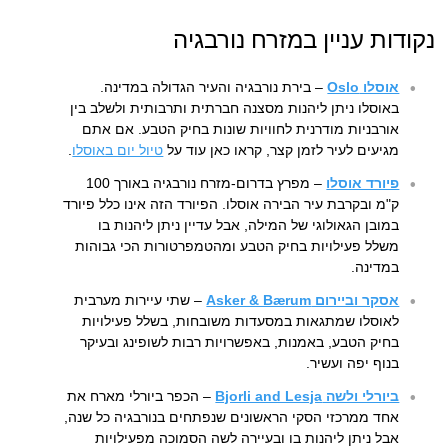
נקודות עניין במזרח נורבגיה
אוסלו Oslo
– בירת נורבגיה והעיר הגדולה במדינה.
באוסלו ניתן ליהנות מסצנה חברתית ותרבותית ולשלב בין
אורבניות מודרנית לחוויות שונות בחיק הטבע. אם אתם
מגיעים לעיר לזמן קצר, קראו כאן עוד על
טיול יום באוסלו
.
פיורד אוסלו
– מפרץ בדרום-מזרח נורבגיה באורך 100
ק"מ ובקרבת עיר הבירה אוסלו. הפיורד הזה אינו כלל פיורד
במובן הגאולוגי של המילה, אבל עדיין ניתן ליהנות בו
משלל פעילויות בחיק הטבע ומהטמפרטורות הכי גבוהות
במדינה.
אסקר וביירום Asker & Bærum
– שתי עיירות מערבית
לאוסלו שמתגאות במסעדות משובחות, בשלל פעילויות
בחיק הטבע, באמנות, באפשרויות רבות לשופינג ובעיקר
בנוף יפה ועשיר.
ביורלי ולשה Bjorli and Lesja
– הכפר ביורלי מארח את
אחד ממרכזי הסקי הראשונים שנפתחים בנורבגיה כל שנה,
אבל ניתן ליהנות בו ובעיירה לשה הסמוכה מפעילויות