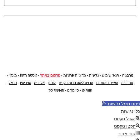
נורבגיה
-
תנאי שימוש
-
נגישות
-
מדיניות פרטיות
-
פרסום באתר
-
קוסטה ריקה
-
מונקו
-
אתיופיה
-
האיים האזוריים
-
הרפובליקה הדומיניקנית
-
לונדון
-
אלבניה
-
קפריסין
-
פראג
-
הוותיקן
-
סן מרינו
-
חופשת סקי
פתח סרגל נגישות
כלי נגישות
הגדל טקסט
הקטן טקסט
גווני אפור