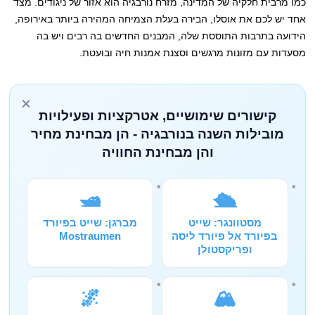
כמו מרבית חלקיה של המדינה, מזרח נורבגיה הוא אזור של ניגודים. מצד
אחד יש לכם את אוסלו, הבירה בעלת הצמיחה המהירה ביותר באירופה,
הידועה בתרבות התוססת שלה, המבנים החדשים בה רבים ויש בה
מסעדות עם מזונות מרגשים וסצנת אמנות חיה ובועטת.
×
קישורים שימושיים, אטרקציות ופעילויות
מובילות השנה בנורבגיה - הן מבחינת מחיר
והן מבחינת החוויה
🛥️
🛳️
מסטוונגר: שייט
מברגן: שייט בפיורד
בפיורד אל פיורד ליסה
Mostraumen
ופריקסטולן
🌌
🏔️