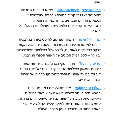
מהן.
הרי יוטנהיימן Jotunheimen
– שרשרת הרים שמכסים
שטח של כ-3500 קמ"ר במזרח נורבגיה. בשרשרת זו
נמצאים ההרים הגבוהים ביותר במדינה והאיזור
נחשב לאחד הפארקים הלאומיים הפופולריים במהלך כל
השנה.
מחוז לילהאמר
– המחוז שנחשב לתוסס ביותר בנורבגיה
הודות לאפשרות ליהנות מתרבות, היסטוריה ואוכל מקומי,
לבקר בפארקים לאומיים, לבצע שלל פעילויות ספורטיביות
ובעיקר – לספוג את המיטב של האזור הכפרי הנורבגי.
טריסיל Trysil
– אתר הסקי הגדול בנורבגיה שמאפשר
ליהנות ממגוון פעילויות גם בקיץ: טיולים רגליים, רפטינג,
דיג ורכיבה על אופניים והכל בינות נוף מרהיב של יערות
ונהר רחב ידיים.
ואלדרס Valdres
– אזור שכולל את כמה מההרים
המרשימים ביותר בנורבגיה ושנחשב אידאלי לטיולים
רגליים, סקי, רכיבה על אופניים, דיג וטיפוס הרים בדרגות
קושי שונות. האזור נחשב למוקד עלייה לרגל של אוהבי
האוכל הטוב הן מנורבגיה והן מרחבי העולם.