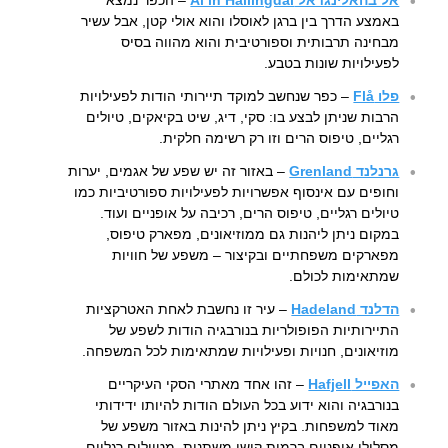
באמצע הדרך בין ברגן לאוסלו והוא אולי קטן, אבל עשיר
מבחינה תרבותית וספורטיבית והוא מהווה בסיס
לפעילויות שונות בטבע.
פלו Flå
– כפר שנחשב למוקד תיירותי הודות לפעילויות
הרבות שניתן לבצע בו: סקי, דיג, שיט בקיאקים, טיולים
רגליים, טיפוס הרים וזו רק רשימה חלקית.
גרנלנד Grenland
– באזור זה יש שפע של אגמים, יערות
וחופים עם אינסוף אפשרויות לפעילויות ספורטיביות כמו
טיולים רגליים, טיפוס הרים, רכיבה על אופניים ועוד.
במקום ניתן ליהנות גם ממוזיאונים, מפארק טיפוס,
מפארקים משפחתיים ובקיצור – משפע של חוויות
שמתאימות לכולם.
הדלנד Hadeland
– עיר זו נחשבת לאחת האטרקציות
התיירותיות הפופולריות בנורבגיה הודות לשפע של
מוזיאונים, חנויות ופעילויות שמתאימות לכל המשפחה.
האפייל Hafjell
– זהו אחד מאתרי הסקי העיקריים
בנורבגיה והוא ידוע בכל העולם הודות להיותו ידידותי
מאוד למשפחות. בקיץ ניתן להינות באזור משפע של
מסלולי אופניים ברמות קושי משתנות, מטיולים רגליים,