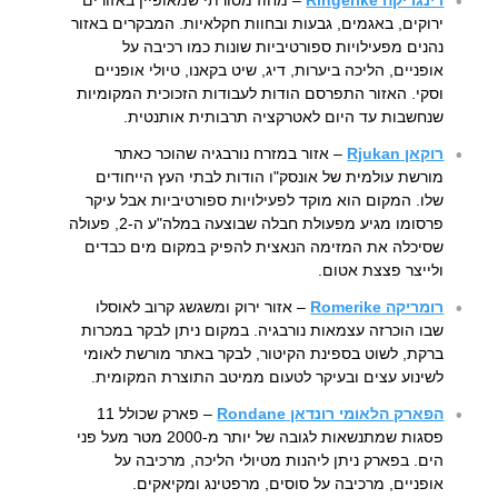
ירוקים, באגמים, גבעות ובחוות חקלאיות. המבקרים באזור
נהנים מפעילויות ספורטיביות שונות כמו רכיבה על
אופניים, הליכה ביערות, דיג, שיט בקאנו, טיולי אופניים
וסקי. האזור התפרסם הודות לעבודות הזכוכית המקומיות
שנחשבות עד היום לאטרקציה תרבותית אותנטית.
רוקאן Rjukan
– אזור במזרח נורבגיה שהוכר כאתר
מורשת עולמית של אונסק"ו הודות לבתי העץ הייחודים
שלו. המקום הוא מוקד לפעילויות ספורטיביות אבל עיקר
פרסומו מגיע מפעולת חבלה שבוצעה במלה"ע ה-2, פעולה
שסיכלה את המזימה הנאצית להפיק במקום מים כבדים
ולייצר פצצת אטום.
רומריקה Romerike
– אזור ירוק ומשגשג קרוב לאוסלו
שבו הוכרזה עצמאות נורבגיה. במקום ניתן לבקר במכרות
ברקת, לשוט בספינת הקיטור, לבקר באתר מורשת לאומי
לשינוע עצים ובעיקר לטעום ממיטב התוצרת המקומית.
הפארק הלאומי רונדאן Rondane
– פארק שכולל 11
פסגות שמתנשאות לגובה של יותר מ-2000 מטר מעל פני
הים. בפארק ניתן ליהנות מטיולי הליכה, מרכיבה על
אופניים, מרכיבה על סוסים, מרפטינג ומקיאקים.