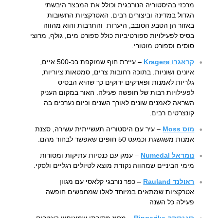
מרכזי בהיסטוריה הנורבגית וכולל את המבצר היבשתי
הגדול במדינה וביצורים רבים. האטרקציות החשובות
באזור הן הטבע הסובב, היערות והתרבות והוא מהווה
בסיס לפעילויות ספורטיביות כולל ספורט מים, גולף, מרוצי
סוסים וספורט מוטורי.
קראגרו Kragerø
– עיירת חוף שמוקפת בכ-500 איים,
איונים ושוניות. בתוכה רחובות צרים, סמטאות ציוריות,
גלריות לאמנות ופארקים ירוקים כך שהיא הבסיס
לפעילויות רבות של חופשה פעילה. האור במקום העניק
השראה לאמנים שונים לאורך השנים וכיום נערכים בה
קונצרטים רבים.
מוס Moss
– עיר עם היסטוריה תעשייתית עשירה, סצנת
אמנות משגשגת וכמעט 50 חופים שאפשר לבחור מהם.
נומדאל Numedal
– עמק עם כנסיות עתיקות ומסורות
מימי הביניים שמהווה נקודת מוצא לטיולים רגליים ולסקי.
ראולנד Rauland
– כפר נורבגי קלאסי עם מגוון
אטרקציות שמתאים במיוחד לאלו שמחפשים חופשה
פעילה כל השנה
רינגריקה Ringerike
– מחוז מסורתי שמאופיין באזורים