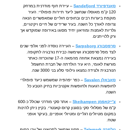
סאנדפיורד Sandefjord
– עיירת חוף מודרנית במרחק
120 ק"מ מאוסלו שנחשב ליעד תיירות פופולרי. העיר
מוקפת ביערות רבים ובחופים חוליים שמאפשרים הנאה
צרופה לאורך כל השנה. בעיר שרידים של חיים ויקינגיים,
גלריות לאמנות ומוזיאון יחיד מסוגו באירופה שמוקדש אך
ורק ללוייתנים.
סרפסבורג Sarpsborg
– העיירה נוסדה לפני אלפי שנים
לצד מפל סרפסבורג ושימשה כבירת נורבגיה לתקופה.
בעיירה נמצאת אחוזה מהמאה ה-17 שהוכרזה כאתר
מורשת לאומי, היא עיר הולדתה של חברת החשמל
הנורבגית ולצידה נמצאו גילופי סלע בני 3000 שנה.
סאבאלן Savalen
– כפר יפהפיה שמשמש כיעד פופולרי
לחופשות רגועות ולחופשות אקטיביות בחיק הטבע כל
השנה.
צ'ייקאפמן Skeikampen
– אתר סקי מודרני שכולל כ-600
ק"מ של מסלולי סקי בסגנון קרוס-קאנטרי. בקיץ ניתן להינות
במקום מטיולים רגליים ומטיולי אופניים, בעיקר אופני
שטח.
טלמרק Telemark
– מחוז שנחשב לתכשיט של ערי החוף