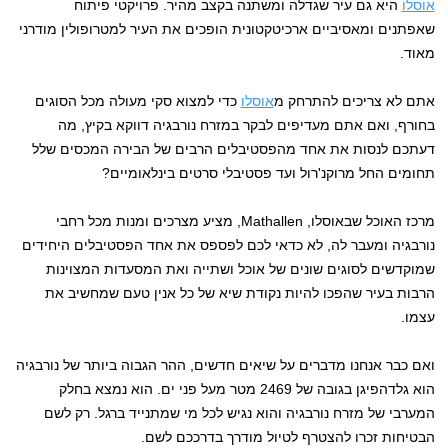
אוסלו
היא גם עיר שגדלה ומשתנה בקצב מהיר. פרויקטי פיתוח
שאפתנים ומאסיביים ארכיטקטונית הופכים את העיר למטרופולין מודרני
מאוד.
אתם לא צריכים להתרחק מ
אוסלו
כדי למצוא סקי מעולה מכל הסוגים
בחורף, ואם אתם מעדיפים לבקר במזרח נורבגיה דווקא בקיץ, מה
דעתכם לנסות את אחד מהפסטיבלים הרבים של הבירה המכסים שלל
תחומים החל מרוקנ'רול ועד פסטיבלי סרטים בינלאומיים?
מרכז האוכל שבאוסלו, Mathallen, מציע מצרכים ומנות מכל רחבי
נורבגיה ומעבר לה, לא כדאי לכם לפספס את אחד הפסטיבלים היחידים
שמוקדשים לסוגים שונים של אוכל ושתייה ואת המסעדות המצוינות
הרבות בעיר שהפכו להיות נקודת שיא של כל אנין טעם שמחשיב את
עצמו.
ואם כבר אנחנו מדברים על שיאים חדשים, ההר הגבוה ביותר של נורבגיה
הוא גלדהפיגן בגובה של 2469 מטר מעל פני ים. הוא נמצא בחלק
המערבי של מזרח נורבגיה והוא נגיש לכל מי שמתנייד ברגל. רק לשם
הבטיחות זכרו להצטרף לטיול מודרך בדרככם לשם.