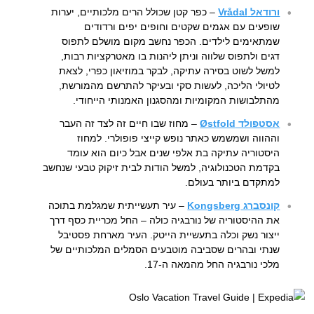
ורודאל Vrådal
– כפר קטן שכולל הרים מלכותיים, יערות
שופעים עם אגמים שקטים וחופים יפים ורדודים
שמתאימים לילדים. הכפר נחשב מקום מושלם לתפוס
דגים ולתפוס שלווה וניתן ליהנות בו מאטרקציות רבות,
למשל לשוט בסירה עתיקה, לבקר במוזיאון כפרי, לצאת
לטיולי הליכה, לעשות סקי ובעיקר להתרשם מהמורשת,
מהתלבושות המקומיות ומהסגנון האמנותי הייחודי.
אסטפולד Østfold
– מחוז שבו חיים זה לצד זה העבר
וההווה ושמשמש כאתר נופש קייצי פופולרי. למחוז
היסטוריה עתיקה בת אלפי שנים אבל כיום הוא עומד
בקדמת הטכנולוגיה, למשל הודות לבית זיקוק טבעי שנחשב
למתקדם ביותר בעולם.
קונסברג Kongsberg
– עיר תעשייתית שמגלמת בתוכה
את ההיסטוריה של נורבגיה כולה – החל מכריית כסף דרך
ייצור נשק וכלה בתעשיית הייטק. העיר מארחת פסטיבל
שנתי ובהרים שסביבה מוטבעים הסמלים המלכותיים של
מלכי נורבגיה החל מהמאה ה-17.