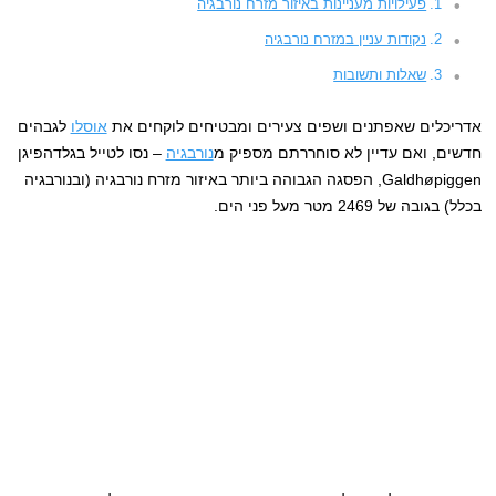
פעילויות מעניינות באיזור מזרח נורבגיה
נקודות עניין במזרח נורבגיה
שאלות ותשובות
אדריכלים שאפתנים ושפים צעירים ומבטיחים לוקחים את
אוסלו
לגבהים
חדשים, ואם עדיין לא סוחררתם מספיק מ
נורבגיה
– נסו לטייל בגלדהפיגן
Galdhøpiggen, הפסגה הגבוהה ביותר באיזור מזרח נורבגיה (ובנורבגיה
בכלל) בגובה של 2469 מטר מעל פני הים.