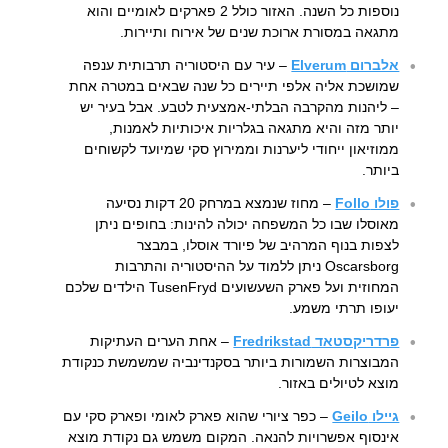
נוספות כל השנה. האזור כולל 2 פארקים לאומיים והוא
מתגאה במסורת ארוכת שנים של אירוח ותיירות.
אלברום Elverum
– עיר עם היסטוריה תרבותית ענפה
שמושכת אליה אלפי תיירים כל שנה שבאים במטרה אחת
– ליהנות מהקרבה הבלתי-אמצעית לטבע. אבל בעיר יש
יותר מזה והיא מתגאה בגלריות איכותיות לאמנות,
ממוזיאון ייחודי ליערנות וממירוץ סקי שמיועד לקשוחים
ביותר.
פולו Follo
– מחוז שנמצא במרחק 20 דקות נסיעה
מאוסלו שבו כל המשפחה יכולה להינות: בחופים ניתן
לצפות בנוף המרהיב של פיורד אוסלו, במבצר
Oscarsborg ניתן ללמוד על ההיסטוריה והתרבות
המחוזית ועל פארק השעשועים TusenFryd הילדים שלכם
יעופו תרתי משמע.
פרדריקסטאד Fredrikstad
– אחת הערים העתיקות
המבוצרות השמורות ביותר בסקנדינביה שמשמשת כנקודת
מוצא לטיולים באזור.
גיילו Geilo
– כפר ציורי שהוא פארק לאומי ופארק סקי עם
אינסוף אפשרויות להנאה. המקום משמש גם נקודת מוצא