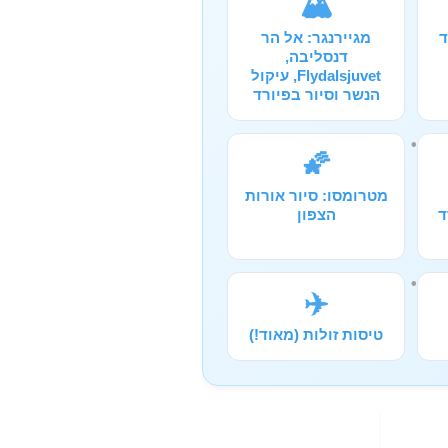
🏔️
ד
מגיירנגר: אל הר
דנסליבה,
Flydalsjuvet, עיקול
הנשר וסיור בפיורד
🌠
מטרומסו: סיור אורות
ד
הצפון
✈️
טיסות זולות (מאוד!)