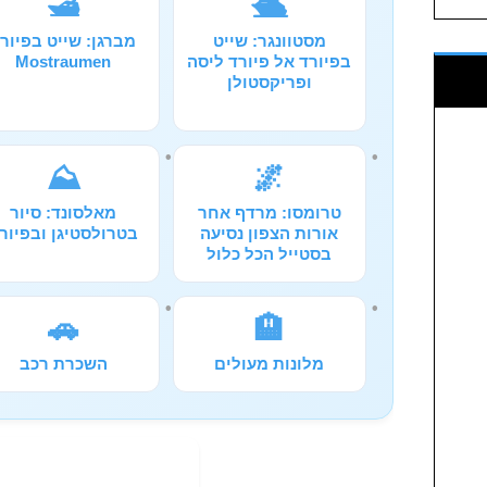
🛥️
🛳️
מסטוונגר: שייט
מברגן: שייט בפיור
בפיורד אל פיורד ליסה
Mostraumen
ופריקסטולן
⛰️
🌌
טרומסו: מרדף אחר
מאלסונד: סיור
אורות הצפון נסיעה
בטרולסטיגן ובפיור
בסטייל הכל כלול
🚗
🏨
מלונות מעולים
השכרת רכב