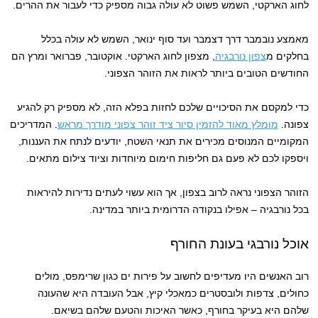
לחוג הארקטי, השמש פשוט לא עולה גבוה מספיק כדי לעבור את ההרים.
מאמצע נובמבר דרך דצמבר ועד סוף ינואר, השמש לא עולה בכלל
בחלקים מ
צפון נורבגיה
, מצפון לחוג הארקטי. אוקטובר, פברואר ומרץ הם
החודשים הטובים ביותר לראות את הזוהר הצפוני.
כדי למקסם את הסיכויים שלכם לחזות בפלא הזה, לא מספיק רק להגיע
צפונה.
מומלץ מאוד להזמין סיור ציד זוהר צפוני מודרך מראש
. המדריכים
המקומיים המנוסים מכירים את תנאי השטח, יודעים לנתח את העננות,
ויספקו לכם לא פעם גם חליפות חימום מיוחדות וציוד צילום מתאים.
הזוהר הצפוני נראה לרוב בצפון, אך הוא עשוי לעתים נדירות להיראות
בכל נורבגיה – אפילו בנקודה הדרומית ביותר במדינה.
אוכל נורבגי בעונת החורף
רוב האנשים היו מעדיפים לחשוב על פירות ים כגון שרימפס, מולים
כחולים, צדפות ולובסטרים כמאכלי קיץ, אבל העובדה היא שהעונה
שלהם היא בעיקר בחורף, כאשר האיכות והטעם שלהם בשיאם.