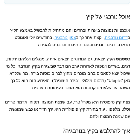
אוכל נורבגי של קיץ
אוכמניות נפוצות ביערות ובהרים והם מתחילות להבשיל באמצע הקיץ
ב
דרום נורבגיה
, וקצת אחר כך ב
צפון נורבגיה
. בחודשים יולי ואוגוסט,
תראו בדרכים דוכנים ובהם תותים ודובדבנים למכירה.
כששמש הקיץ יוצאת, גם הנורווגים יוצאים איתה. מנגלים ועליהם ירקות,
דגים, בשרים ועופות לארוחת ערב הם דבר שבשגרה בקיץ הנורבגי. כל מי
שיכול יוצא לפאבים בהם מוכרים מחוץ לברים כוסות בירה, מה שנקרא
כאן "Utepils" (תרגום מילולי: "בירה חיצונית"). האירוע הזה הוא כל כך
משמח עד שלעתים קרובות הוא מוזכר בעיתונות הארצית.
מנת קיץ טיפוסית היא מקרל טרי, עם שמנת חמוצה, תפוחי אדמה טריים
וסלט מלפפון. עוד בחירת קיץ פופולרית היא ירך חזיר או כבש שמוגשת
עם שמנת חמוצה ולחם.
איך להתלבש בקיץ בנורבגיה?