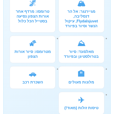
🌌
🏔️
מגיירנגר: אל הר
טרומסו: מרדף אחר
דנסליבה,
אורות הצפון נסיעה
Flydalsjuvet, עיקול
בסטייל הכל כלול
הנשר וסיור בפיורד
🌠
⛰️
מאלסונד: סיור
מטרומסו: סיור אורות
בטרולסטיגן ובפיורד
הצפון
🚗
🏨
מלונות מעולים
השכרת רכב
✈️
טיסות זולות (מאוד!)