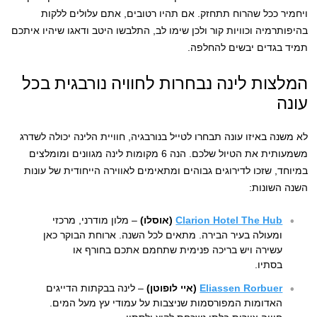
ויחמיר ככל שהרוח תתחזק. אם תהיו רטובים, אתם עלולים ללקות
בהיפותרמיה וכוויות קור ולכן שימו לב, התלבשו היטב ודאגו שיהיו איתכם
תמיד בגדים יבשים להחלפה.
המלצות לינה נבחרות לחוויה נורבגית בכל
עונה
לא משנה באיזו עונה תבחרו לטייל בנורבגיה, חוויית הלינה יכולה לשדרג
משמעותית את הטיול שלכם. הנה 6 מקומות לינה מגוונים ומומלצים
במיוחד, שזכו לדירוגים גבוהים ומתאימים לאווירה הייחודית של עונות
השנה השונות:
Clarion Hotel The Hub
(אוסלו)
– מלון מודרני, מרכזי
ומעולה בעיר הבירה. מתאים לכל השנה. ארוחת הבוקר כאן
עשירה ויש בריכה פנימית שתחמם אתכם בחורף או
בסתיו.
Eliassen Rorbuer
(איי לופוטן)
– לינה בבקתות הדייגים
האדומות המפורסמות שניצבות על עמודי עץ מעל המים.