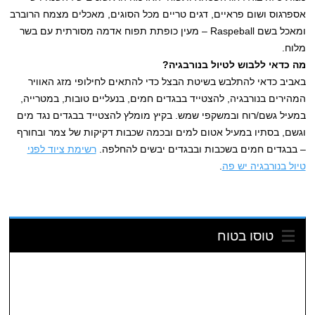
אספרגוס ושום פראיים, דגים טריים מכל הסוגים, מאכלים מצמח הרוברב
ומאכל בשם Raspeball – מעין כופתת תפוח אדמה מסורתית עם בשר
מלוח.
מה כדאי ללבוש לטיול בנורבגיה?
באביב כדאי להתלבש בשיטת הבצל כדי להתאים לחילופי מזג האוויר
המהירים בנורבגיה, להצטייד בבגדים חמים, בנעליים טובות, במטרייה,
במעיל גשם/רוח ובמשקפי שמש. בקיץ מומלץ להצטייד בבגדים נגד מים
וגשם, בסתיו במעיל אטום למים ובכמה שכבות דקיקות של צמר ובחורף
– בבגדים חמים בשכבות ובבגדים יבשים להחלפה.
רשימת ציוד לפני
טיול בנורבגיה יש פה
.
טוסו בטוח