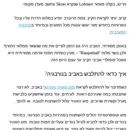
הרינג, בקלה מאזור Lofoten שנקרא Skrei ונחשב מעדן מקומי.
קרוב יותר לקראת הקיץ, צמח הרוברב יופיע במלוא הדרת עליו ובכל
הארוחות בחודש מאי יוגשו עוגות מכל הסוגים ובמיוחד ב
נורבגיה
המערבית
.
באופן מסורתי, האביב היה גם הזמן לסיים את מה שנשאר ממלאי החורף
ולכן בשר מלוח "Raspeball" – מעין כופתת תפוח אדמה מסורתית היא
מאכל פופולרי אביבי חביב עד עצם היום הזה.
איך כדאי להתלבש באביב בנורבגיה?
כשמדובר על להתלבש לקראת
מזג האוויר הנורווג
י באביב, לא רצוי
שתבטחו במה שעיניכם רואות. לעיתים, עוד בזמן שתשקיעו בלבישת
מעיל וקשירת שרוכים, מזג האוויר עלול להשתנות לטובה. או להפך.
מזג וטמפרטורות יכולים להשתנות במהירות באביב הנורווגי, במיוחד
בהרים ולכן כדאי להביא לטיול בגדים ונעליים חמות טובות. מזג האוויר
האביבי יכול להיות מאוד לא צפוי, אז ודאו שאתם מתלבשים בשיטת