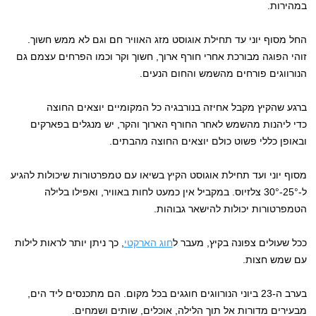
במהירות.
החל מסוף יוני עד תחילת אוגוסט מזג האוויר חם וגם לא ממש חשוך.
זוהי הפוגה מבורכת אחרי חורף ארוך, חשוך וקר וכמו הפרחים עצמם גם
הנורווגים פורחים מהשמש והחום הנעים.
ברגע שהקיץ מקבל אחיזה בנורבגיה כל המקומיים יוצאים החוצה
כדי ליהנות מהשמש לאחר החורף הארוך והקר, יש מנגלים בפארקים
ובאופן כללי פשוט כולם יוצאים החוצה מהבתים.
מסוף יוני ועד תחילת אוגוסט הקיץ בשיאו עם טמפרטורות שיכולות להגיע
ל-25°-30° צלזיוס. במקביל אין כמעט לחות באוויר, ואפילו בלילה
הטמפרטורות יכולות להישאר גבוהות.
ככל שעולים צפונה בקיץ, מעבר ל
חוג הארקטי
, כך ניתן יותר לראות לילות
עם שמש חצות.
בערב ה-23 ביוני הנורווגים חוגגים בכל מקום. הם מתכנסים ליד הים,
מבעירים מדורות אל תוך הלילה, אוכלים, שותים ושמחים.