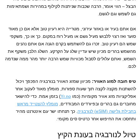
הבצל – הווי אומר, הרבה שכבות שניתנות לקילוף במהירות ושמתאימות
גם לשמש וגם לגשם.
אם אתם בעיר או באזור עירוני, מטרייה היא רעיון טוב אלא אם כן מאוד
סוער ואז רצוי ללבוש מעיל גשם או מעיל רוח במקום. כך או כך, משקפי
שמש הם רעיון טוב. זכרו גם להשתמש בקרם הגנה אם אתם נהנים
מהשמש בהרים מכיון שיש עדיין שלג על הקרקע. השלג הלבן משקף את
השמש, ואתם עלולים לסבול מכוויות שמש הרבה יותר מהר ממה שנדמה
לכם.
טיפ חובה למזג האוויר:
מכיוון שמזג האוויר בנורבגיה הפכפך ויכול
להשתנות מקצה לקצה תוך שעות ספורות, מומלץ מאוד לעקוב אחר
אפליקציות מזג אוויר מקומיות (כמו
Yr.no
) בזמן אמת. כדי להישאר
מחוברים גם בהרים ובפיורדים המבודדים,
מומלץ להצטייד מראש
בחבילת גלישה (eSIM) לנורבגיה
. כך תנחתו ישר עם אינטרנט מהיר
ותחסכו את החיפוש אחר כרטיס סים מקומי.
טיול לנורבגיה בעונת הקיץ