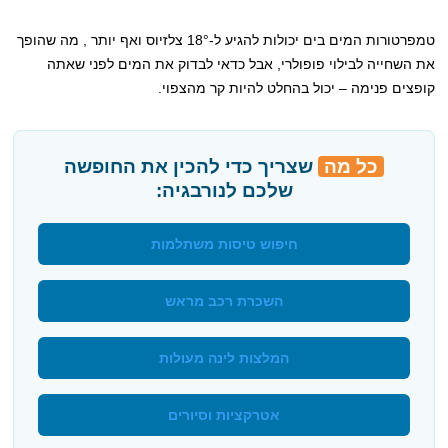
טמפרטורות המים בים יכולות להגיע ל-18° צלזיוס ואף יותר , מה שהופך
את השחייה לבילוי פופולרי, אבל כדאי לבדוק את המים לפני שאתה
קופצים פנימה – יכול בהחלט להיות קר מהצפוי.
כל מה
שצריך כדי להכין את החופשה
שלכם לנורבגיה:
חיפוש טיסות משתלמות
השכרת רכב מראש
המלצות לינה מעולות
אטרקציות וסיורים