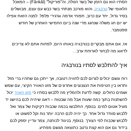
הסתיו הוא גם הזמן של בשר הטלה, וה"פוריקול" (Fårikål) – המאכל
הלאומי של
נורבגיה
, והוא מורכב מנתחי בשר כבש עם עצם, מבושלים
בסיר גדול, יחד עם כרוב, תפוחי אדמה וגרגירי פלפל. למנה הזאת אפילו
יש יום חג משלה שנחגג מדי שנה ביום החמישי האחרון של חודש
ספטמבר.
אז, אם אתם מבקרים בנורבגיה באותו היום, לפחות אתם לא צריכים
לדאוג מה לבחור לארוחת ערב…
איך להתלבש לסתיו בנורבגיה
רוח וגשם יכולים לגרום לכם לחוויה רטובה, אך ייתכן גם שתהיו ברי מזל
ותראו בין הטיפות את הנצנוצים אחרונים של מזג האוויר הקיצי, עם שמש
ושמים כחולים. קשה לדעת ולהמליץ מה ללבוש בסתיו כי
מזג האויר
יכול
להשתנות בתוך כמה שעות אבל מה שבטוח – דאגו שיהיה לכם בהישג יד
מעיל אטום למים. בנוסף, התלבשו בכמה שכבות דקיקות של צמר ואל
ללבוש סוודר גדול אחד. כך יהיה לכם הרבה יותר נוח וקל לפשוט או
ללבוש שכבות לפי הצורך. בנוסף, בניגוד לכותנה, צמר עדיין יספק לכם
בידוד גם אם הוא קצת נרטב כתוצאה מגשם מפתיע.