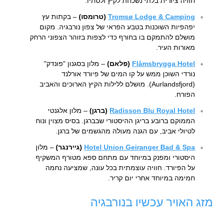
חוויה ציורית בלתי נשכחת לקיץ ולסתיו.
Tromsø Lodge & Camping
(טרומסו)
– בקתות עץ
יפהפיות השוכנות בטבע הפראי של צפון נורבגיה. מקום
מושלם להתמקם בו בחורף כדי לצפות בזוהר הצפוני הרחק
מאורות העיר.
Flåmsbrygga Hotel
(פלאם)
– מלון בסגנון "פונדק"
נורדי השוכן ממש על קו המים של פיורד אורלנד
(Aurlandsfjord). מושלם ללילות הקיץ הארוכים והאביב
הפורח.
Radisson Blu Royal Hotel
(ברגן)
– מלון אלגנטי
הממוקם ברובע בריגן ההיסטורי שבברגן. בסיס מצוין ונוח
לטיולי אביב, עם הגנה מעולה מהגשמים של ברגן.
Hotel Union Geiranger Bad & Spa
(גיירנגר)
– מלון
היסטורי ומפנק במיוחד עם מתחם ספא מטורף המשקיף
על הפיורד. חוויה עוצמתית בכל עונה, שמציעה נחמה
חמימה במיוחד אחרי יום קריר.
מזג האויר עכשיו בנורבגיה