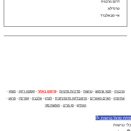
דרום נורבגיה
טרנדלוג
איי סבאלברד
נורבגיה
-
תנאי שימוש
-
נגישות
-
מדיניות פרטיות
-
פרסום באתר
-
קוסטה ריקה
-
מונקו
-
אתיופיה
-
האיים האזוריים
-
הרפובליקה הדומיניקנית
-
לונדון
-
אלבניה
-
קפריסין
-
פראג
-
הוותיקן
-
סן מרינו
-
חופשת סקי
פתח סרגל נגישות
כלי נגישות