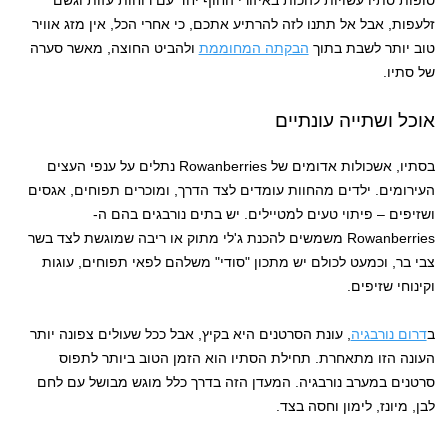
זלעפות, אבל אל תתנו לזה להרתיע אתכם, כי אחרי הכל, אין מזג אוויר
טוב יותר לשבת בתוך
הבקתה המחוממת
ולהביט החוצה, מאשר סערה
של סתיו.
אוכל ושתייה עונתיים
בסתיו, אשכולות אדומים של Rowanberries נתלים על ענפי העצים
העירומים. ילדים מהחוות עומדים לצד הדרך, ומוכרים תפוחים, אגסים
ושזיפים – פיתוי טעים למטיילים. יש בתים נורבגים בהם ה-
Rowanberries משמשים להכנת ג'לי מתוק או ריבה שמוגשת לצד בשר
צבי בר, וכמעט לכולם יש מתכון "סודי" משלהם לפאי תפוחים, עוגות
וקינוחי שזיפים.
ב
דרום נורבגיה
, עונת הסרטנים היא בקיץ, אבל ככל שעולים צפונה יותר
העונה הזו מתאחרת. תחילת הסתיו הוא הזמן הטוב ביותר לתפוס
סרטנים במערב נורבגיה. המעדן הזה בדרך כלל מוגש מבושל עם לחם
לבן, מיונז, לימון וחסה בצד.