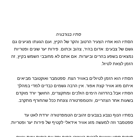
סתיו בנורבגיה
הסתיו הוא אחיו הצעיר הרטוב והקר של הקיץ, ועם הגעתו מגיעים גם
גשם של צבעים: אדום בהיר, צהוב וכתום. פירות יער שונים ופטריות
נמצאים בשפע בהרים וביערות. אם אתם לא מחובבי השמש בקיץ, זה
הזמן לצאת לטיול.
הסתיו הוא הזמן לטיולים באוויר הצח. ספטמבר ואוקטובר מביאים
איתם מזג אוויר קצת אפור. אין הרבה גשמים כבדים למדי במהלך
הסתיו אבל בהדרגה הימים הולכים ומתקצרים, החושך יורד מוקדם
בשעות אחר הצהריים, והטמפרטורה צונחת ככל שהחורף מתקרב.
בסתיו הנוף נצבע בצבעים זהובים הטמפרטורה יורדת לאט עד
ספטמבר וזה למעשה מזג אוויר אידאלי לקטיף של פירות יער ופטריות.
סופות סתיו עשויות להכות באיזורי החוף יחד עם רוחות עזות וגשם