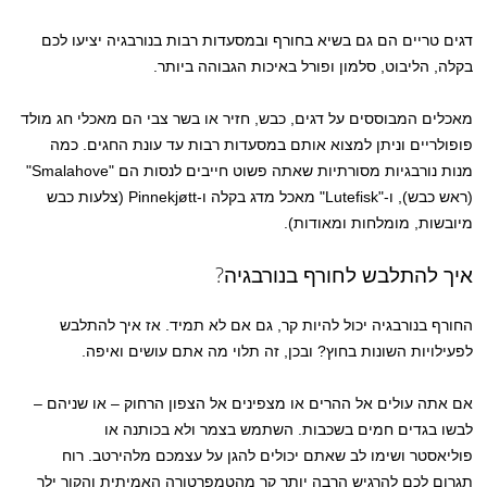
דגים טריים הם גם בשיא בחורף ובמסעדות רבות בנורבגיה יציעו לכם
בקלה, הליבוט, סלמון ופורל באיכות הגבוהה ביותר.
מאכלים המבוססים על דגים, כבש, חזיר או בשר צבי הם מאכלי חג מולד
פופולריים וניתן למצוא אותם במסעדות רבות עד עונת החגים. כמה
מנות נורבגיות מסורתיות שאתה פשוט חייבים לנסות הם "Smalahove"
(ראש כבש), ו-"Lutefisk" מאכל מדג בקלה ו-Pinnekjøtt (צלעות כבש
מיובשות, מומלחות ומאודות).
איך להתלבש לחורף בנורבגיה?
החורף בנורבגיה יכול להיות קר, גם אם לא תמיד. אז איך להתלבש
לפעילויות השונות בחוץ? ובכן, זה תלוי מה אתם עושים ואיפה.
אם אתה עולים אל ההרים או מצפינים אל הצפון הרחוק – או שניהם –
לבשו בגדים חמים בשכבות. השתמש בצמר ולא בכותנה או
פוליאסטר ושימו לב שאתם יכולים להגן על עצמכם מלהירטב. רוח
תגרום לכם להרגיש הרבה יותר קר מהטמפרטורה האמיתית והקור ילך