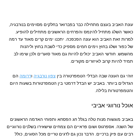
עונת האביב בעצם מתחילה כבר בפברואר בחלקים מסוימים בנורבגיה,
כאשר השלג מתחיל להינמס והפרחים הראשונים מתחילים להופיע.
למרות זאת האביב הוא עונה הפכפכה. יתכנו ימים קרים מאוד עד רמה
של כפור ושלג בחוץ וימים חמים מספיק כדי לשבת בחוץ וליהנות
מהשמש. חודשי האביב יכולים להיות גם מאוד סוערים ולכן שימו לב
תמיד להיות קרוב לאיזורים מקורים.
זוהי גם העונה שבה הבדלי הטמפרטורה בין
צפון נורבגיה
ו
דרומה
הם
הגדולים ביותר. באביב יש הבדל דרמטי בין הטמפרטורות בשעות היום
והטמפרטורות בלילה.
אוכל נורווגי אביבי
באביב מוגשות מנות טלה בגלל חג הפסחא ותפוחי האדמה הראשונים
של השנה. אספרגוס ושום פראיים הם צמחים שישאירו בשלנים נורווגיים
רבים עם פיק ברכיים. הדבר נכון גם לדגים טריים מכל הסוגים, כולל