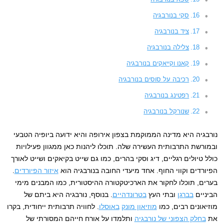
סקי בנורבגיה
ציד בנורבגיה
צלילה בנורבגיה
קאנו וקייאקים בנורבגיה
רכיבה על סוסים בנורבגיה
רפטינג בנורבגיה
שנורקל בנורבגיה
נורבגיה היא מדינה הממוקמת בצפון אירופה והיא ידועה ביופיה הטבעי
ובמורשת התרבותית העשירה שלה. תוכלו ליהנות כאן ממגוון פעילויות
כולל טיולים רגליים, דיג וסקי בהרים, כמו גם שייט בקיאקים ושייט לאורך
הפיורדים וקווי החוף. אחד מיעדי החובה בנורבגיה הוא
איזור הפיורדים
.
בערים, תוכלו לחקור את הארכיטקטורה ההיסטורית, כמו המבנים מימי
הביניים
בברגן
ובתי העץ
בטרונדהיים
. בנוסף, נורבגיה היא ביתם של
מוזיאונים רבים, כמו
מוזיאון מונק
באוסלו
. לחוויה תרבותית ייחודית, בקרו
את
בחלק הצפוני של נורבגיה
ותלמדו על אורח חייהם המסורתי של