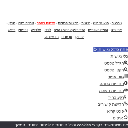
נורבגיה
-
תנאי שימוש
-
נגישות
-
מדיניות פרטיות
-
פרסום באתר
-
קוסטה ריקה
-
מונקו
-
אתיופיה
-
האיים האזוריים
-
הרפובליקה הדומיניקנית
-
לונדון
-
אלבניה
-
קפריסין
-
פראג
-
הוותיקן
-
סן מרינו
-
חופשת סקי
פתח סרגל נגישות
כלי נגישות
הגדל טקסט
הקטן טקסט
גווני אפור
ניגודיות גבוהה
ניגודיות הפוכה
רקע בהיר
הדגשת קישורים
פונט קריא
איפוס
אנו משתמשים בקבצי cookies ובכלים נוספים לניתוח נתונים. המשך