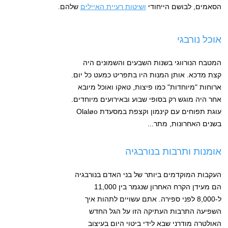
הסאמים, לבושם הייחודי
ושיטות רעיית האיילים
שלהם.
אוכל נורבגי
המטבח הנורווגי בשנות השבעים והשמונים היה
קצת מדכא. אותן המנות היו בתפריט כמעט כל יום.
ארוחות "מיוחדות" כמו פיצות, טאקו ואוכל מיובא
אחר היה מוגש רק בסופי שבוע ובאירועים מיוחדים.
עוגת תפוחים עם קינמון וקצפת במסעדת Olaløo‎
בשנים האחרונות, מתר...
אומנות ותרבות בנורבגיה
העקבות המוקדמים ביותר של בני האדם בנורבגיה
הם מעידן הקרח האחרון שנגמר בין 11,000
ל-8,000 לפני ספירה. אתם עשויים לתהות איך
השפיעה התרבות העתיקה הזו על הגל החדש
האולטרה מודרני שבא לידי ביטוי היום בעיצוב