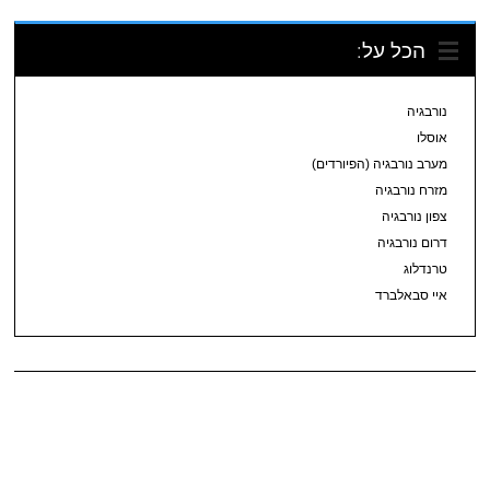
הכל על:
נורבגיה
אוסלו
מערב נורבגיה (הפיורדים)
מזרח נורבגיה
צפון נורבגיה
דרום נורבגיה
טרנדלוג
איי סבאלברד