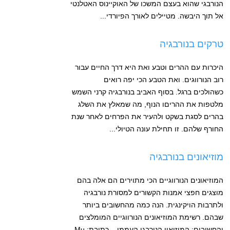
הנורבגי שהוא בעצם המשכו של האוקיינוס האטלנטי
אל תוך היבשה. מטיילים לאורך הפיורדי...
טרקים בנורבגיה
היכרות עם ההרים וטבע ואת היא דרך החיים עבור
רוב הנורווגים. ואת הטבע הכי יפה רואים
כשהולכים ברגל. בסוף האביב בנורבגיה קרני השמש
מלטפות את ההריםו הנוף, מה שמאלץ את השלג
בהרים לסגת בשקט ולהעיר את הפרחים לאחר שנת
החורף שלהם. זו תחילת עונה הטיולי...
מוזיאונים בנורבגיה
המוזיאונים הנורווגיים הכי מתוירים הם אלה בהם
מוצגים חפצי אמנות הקשורים למסורת נורבגיה
ולתרבות הויקינגית. הנה כמה מהחשובים ביותר
שבהם. רשימת המוזיאונים הנורווגיים המומלצים
והחשובים: המוזיאון הנורבגי העממי – כתובת: Mu...