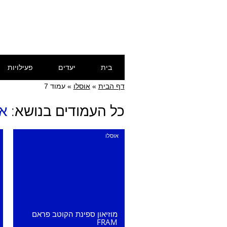
Skip
Main menu
בית
יעדים
פעילויות
to
content
דף הבית
»
אוסלו
»
עמוד 7
כל העמודים בנושא:
או
אוסלו
מוזיאון ספינת הקוטב פראם
FRAM