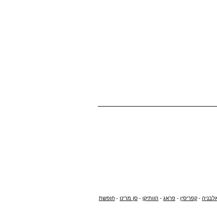
לבניה
-
קפריסין
-
פראג
-
הוותיקן
-
סן מרינו
-
חופשת