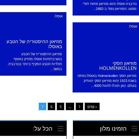
נורבגיה אוסלו והוא מוזיאון פתוח יחודי
מסוגו. המוזיאון נוסד ב-1882...
אוסלו
אוסלו
מוזיאון ההיסטוריה של הטבע
באוסלו
מוזיאון ההיסטוריה של הטבע
באוניברסיטת אוסלו מחזיק באוסף
מוזיאון הסקי
תולדות הטבע המקיף ביותר בנורבגיה.
HOLMENKOLLEN
במשך...
מוזיאון הסקי Holmenkollen באוסלו נפתח
בשנת 1923 והוא מוזיאון הסקי הוותיק
בעולם. כאן תוכלו לחוות 4000...
» קודם
1
…
5
6
7
הזמינו מלון
הכל על: