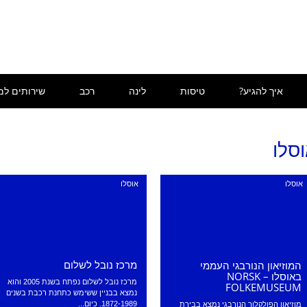
איך להגיע?
טיסות
לינה
רכב
שירותים למ
סלו
אוסלו
אוסלו
מרכז נובל לשלום
המוזיאון הנורבגי העממי
באוסלו – NORSK
מרכז נובל לשלום נפתח בשנת 2005 והוא
FOLKEMUSEUM
נמצא בבניין ששימש כתחנת רכבת בשנים
1872-1989. כיום...
מוזיאון הפולקלור הנורבגי נמצא בבירת