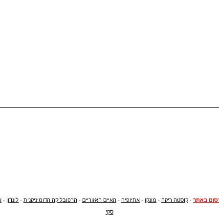
סום באתר
-
קוסטה ריקה
-
מונקו
-
אתיופיה
-
האיים האזוריים
-
הרפובליקה הדומיניקנית
-
לונדון
-
א
סקי