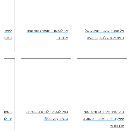
אל קצה העולם - המסע של
איי לופוטן – חופשת חוף קצת
לעשות ס
רונית אתרוג לצפון נורבגיה
אחרת...
בצפון נו
האי סניה ואיזור טרומס: סקי,
בואו לספארי לוויתנים בסירות
הסעות מ
קיאקים וזוהר צפוני – פשוט גן
גומי ב-Skjervoy
עד למלון
עדן חורפי