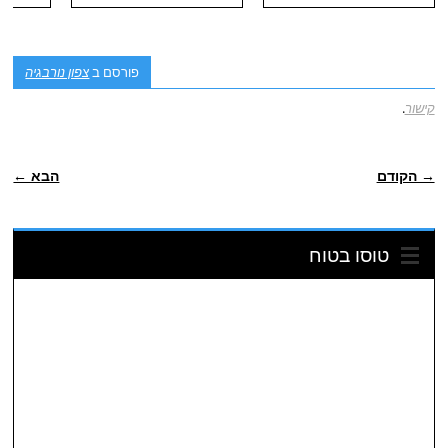
פורסם ב
צפון נורבגיה
קישור
.
POST NAVIGATION
→ הקודם
הבא ←
טוסו בטוח