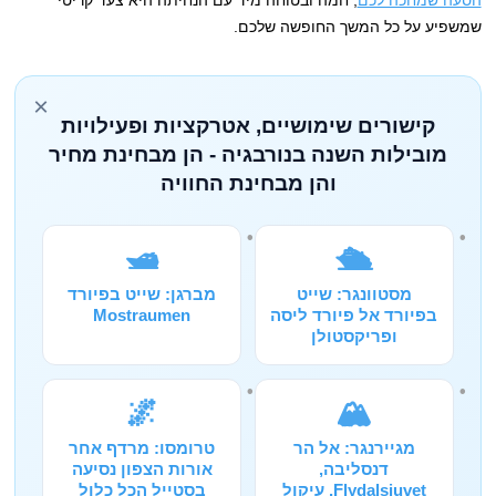
הסעה שמחכה לכם
, חמה ובטוחה מיד עם הנחיתה היא צעד קריטי
שמשפיע על כל המשך החופשה שלכם.
×
קישורים שימושיים, אטרקציות ופעילויות
מובילות השנה בנורבגיה - הן מבחינת מחיר
והן מבחינת החוויה
🛥️
🛳️
מסטוונגר: שייט
מברגן: שייט בפיורד
בפיורד אל פיורד ליסה
Mostraumen
ופריקסטולן
🌌
🏔️
מגיירנגר: אל הר
טרומסו: מרדף אחר
דנסליבה,
אורות הצפון נסיעה
Flydalsjuvet, עיקול
בסטייל הכל כלול