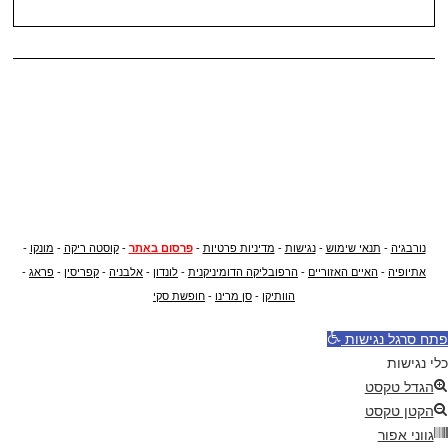
נורבגיה
-
תנאי שימוש
-
נגישות
-
מדיניות פרטיות
-
פרסום באתר
-
קוסטה ריקה
-
מונקו
-
אתיופיה
-
האיים האזוריים
-
הרפובליקה הדומיניקנית
-
לונדון
-
אלבניה
-
קפריסין
-
פראג
-
הוותיקן
-
סן מרינו
-
חופשת סקי
פתח סרגל נגישות
כלי נגישות
הגדל טקסט
הקטן טקסט
גווני אפור