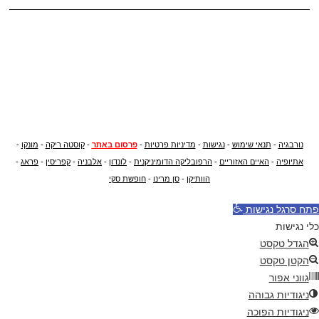
נורבגיה
-
תנאי שימוש
-
נגישות
-
מדיניות פרטיות
-
פרסום באתר
-
קוסטה ריקה
-
מונקו
-
אתיופיה
-
האיים האזוריים
-
הרפובליקה הדומיניקנית
-
לונדון
-
אלבניה
-
קפריסין
-
פראג
-
הוותיקן
-
סן מרינו
-
חופשת סקי
פתח סרגל נגישות
כלי נגישות
הגדל טקסט
הקטן טקסט
גווני אפור
ניגודיות גבוהה
ניגודיות הפוכה