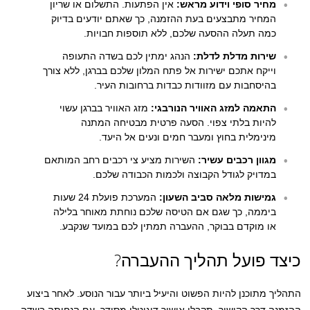
מחיר סופי וידוע מראש:
אין הפתעות. התשלום או שריון
המחיר מתבצעים בעת ההזמנה, כך שאתם יודעים בדיוק
כמה תעלה ההסעה שלכם, ללא תוספות חבויות.
שירות מדלת לדלת:
הנהג ימתין לכם בשדה התעופה
וייקח אתכם ישירות אל פתח המלון שלכם בברגן, ללא צורך
בהיסחבות עם מזוודות כבדות ברחובות העיר.
התאמה למזג האוויר הנורבגי:
מזג האוויר בברגן עשוי
להיות בלתי צפוי. הסעה פרטית מבטיחה המתנה
מינימלית בחוץ ומעבר חמים ונעים אל היעד.
מגוון רכבים עשיר:
השירות מציע צי רכבים רחב המותאם
במדויק לגודל הקבוצה ולכמות הכבודה שלכם.
גמישות מלאה סביב השעון:
המערכת פועלת 24 שעות
ביממה, כך שגם אם הטיסה שלכם נוחתת מאוחר בלילה
או מוקדם בבוקר, ההעברה תמתין לכם במועד שנקבע.
כיצד פועל תהליך ההעברה?
התהליך מתוכנן להיות הפשוט והיעיל ביותר עבור הנוסע. לאחר ביצוע
ההזמנה דרך הקישור, תקבלו אישור דיגיטלי מסודר. עם הנחיתה בשדה