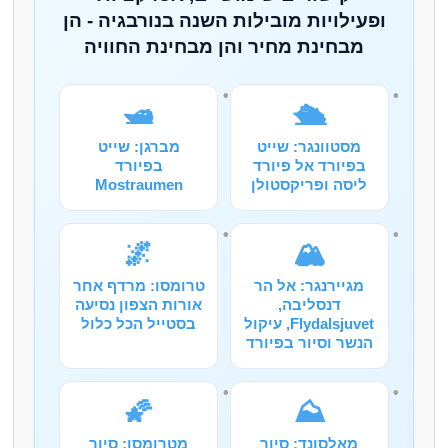
ופעילויות מובילות השנה בנורבגיה - הן
מבחינת מחיר והן מבחינת החוויה
🛥️
🛳️
מסטוונגר: שייט
מברגן: שייט
בפיורד אל פיורד
בפיורד
ליסה ופריקסטולן
Mostraumen
🌌
🏔️
מגיירנגר: אל הר
טרומסו: מרדף אחר
דנסליבה,
אורות הצפון נסיעה
Flydalsjuvet, עיקול
בסטייל הכל כלול
הנשר וסיור בפיורד
🌠
⛰️
מאלסונד: סיור
מטרומסו: סיור