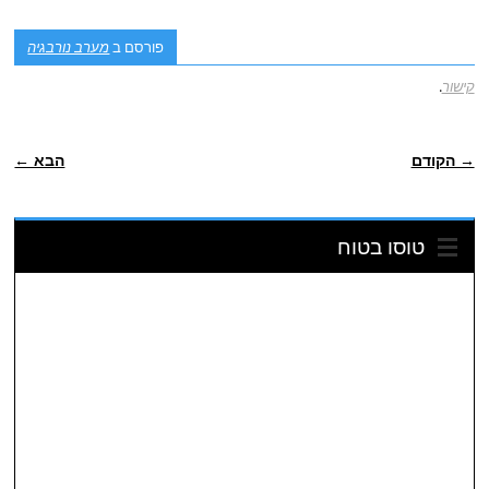
פורסם ב
מערב נורבגיה
קישור
.
POST NAVIGATION
→ הקודם
הבא ←
טוסו בטוח