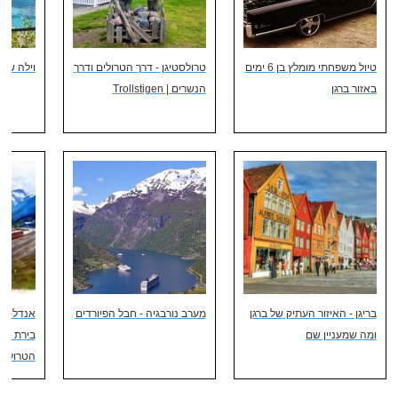
טיול משפחתי מומלץ בן 6 ימים
טרולסטיגן - דרך הטרולים ודרך
וילה שרלוט - lotte
באזור ברגן
הנשרים | Trollstigen
בריגן - האיזור העתיק של ברגן
מערב נורבגיה - חבל הפיורדים
ומה שמעניין שם
בירת הה
הטרולים