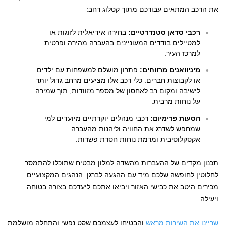
את הרכב המתאים עבורכם מתוך קטלוג רחב:
רכבי סדאן סטנדרטיים:
בחירה אידיאלית לזוגות או
למטיילים בודדים המעוניינים בהעברה מהירה ופרטית
למרכז העיר.
מיניוואנים מרווחים:
פתרון מושלם למשפחות עם ילדים
או לקבוצות חברים. כלי רכב אלו מציעים מרחב גדול יותר
לישיבה ומקום רב לאחסון של מספר מזוודות, תוך שמירה
על נוחות מרבית.
הסעות פרימיום:
רכבי מנהלים יוקרתיים מיועדים למי
שמחפש לשדרג את החוויה וליהנות מהעברה
אקסקלוסיבית ומרמת נוחות חסרת פשרות.
תכנון מקדים של ההעברות מהשדה למלון מבטיח שתוכלו להתמסר
לחלוטין לחופשה שלכם מיד עם ההגעה לברגן. הנהגים המקצועיים
מכירים היטב את כבישי האזור ויביאו אתכם ליעדכם בצורה בטוחה
ויעילה.
שריינו את השירות מראש
והבטיחו לעצמכם שקט נפשי והתחלה מושלמת