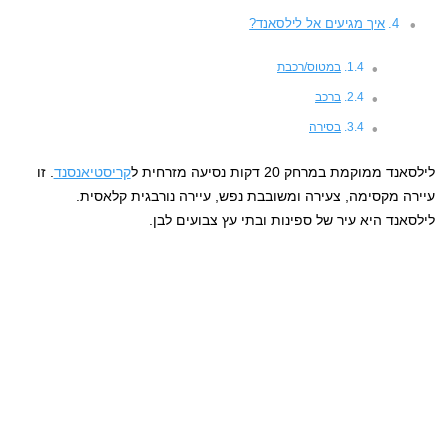
איך מגיעים אל לילסאנד?
במטוס/רכבת
ברכב
בסירה
לילסאנד ממוקמת במרחק 20 דקות נסיעה מזרחית ל
קריסטיאנסנד
. זו
עיירה מקסימה, צעירה ומשובבת נפש, עיירה נורבגית קלאסית.
לילסאנד היא עיר של ספינות ובתי עץ צבועים לבן.