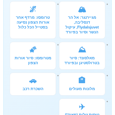
🌌
🏔️
מגיירנגר: אל הר
טרומסו: מרדף אחר
דנסליבה,
אורות הצפון נסיעה
Flydalsjuvet, עיקול
בסטייל הכל כלול
הנשר וסיור בפיורד
🌠
⛰️
מאלסונד: סיור
מטרומסו: סיור אורות
בטרולסטיגן ובפיורד
הצפון
🚗
🏨
מלונות מעולים
השכרת רכב
✈️
טיסות זולות (מאוד!)