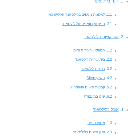
לינה בלילסאנד
למלונות נוספים בלילסאנד הקליקו כאן
חניון הקרוואנים של לילסאנד
אטרקציות בלילסאנד
המוזיאון העירוני והימי
בית עיריית לילסאנד
כנסיית לילסאנד
האי Åkerøy
קבוצת האיים Blindleia
שיט במעבורת
אוכל בלילסאנד
מסעדת נינו
שוק הדגים בלילסאנד