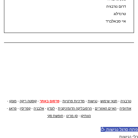
דרום נורבגיה
טרנדלוג
איי סבאלברד
נורבגיה
-
תנאי שימוש
-
נגישות
-
מדיניות פרטיות
-
פרסום באתר
-
קוסטה ריקה
-
מונקו
-
אתיופיה
-
האיים האזוריים
-
הרפובליקה הדומיניקנית
-
לונדון
-
אלבניה
-
קפריסין
-
פראג
-
הוותיקן
-
סן מרינו
-
חופשת סקי
פתח סרגל נגישות
כלי נגישות