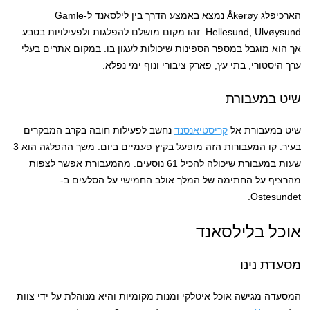
הארכיפלג Åkerøy נמצא באמצע הדרך בין לילסאנד ל-Gamle
Hellesund, Ulvøysund. זהו מקום מושלם להפלגות ולפעילויות בטבע
אך הוא מוגבל במספר הספינות שיכולות לעגון בו. במקום אתרים בעלי
ערך היסטורי, בתי עץ, פארק ציבורי ונוף ימי נפלא.
שיט במעבורת
שיט במעבורת אל
קריסטיאנסנד
נחשב לפעילות חובה בקרב המבקרים
בעיר. קו המעבורות הזה מופעל בקיץ פעמיים ביום. משך ההפלגה הוא 3
שעות במעבורת שיכולה להכיל 61 נוסעים. מהמעבורת אפשר לצפות
מהרציף על החתימה של המלך אולב החמישי על הסלעים ב-
Ostesundet.
אוכל בלילסאנד
מסעדת נינו
המסעדה מגישה אוכל איטלקי ומנות מקומיות והיא מנוהלת על ידי צוות