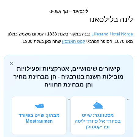
לילסאנד – נוף אופייני
לינה בלילסאנד
Lillesand Hotel Norge
נבנה במקור בשנת 1838 והמקום משמש כמלון
מאז 1870. הסופר הנורבגי
קנוט האמסון
שהה כאן בשנת 1930.
×
קישורים שימושיים, אטרקציות ופעילויות
מובילות השנה בנורבגיה - הן מבחינת מחיר
והן מבחינת החוויה
🛥️
🛳️
מסטוונגר: שייט
מברגן: שייט בפיורד
בפיורד אל פיורד ליסה
Mostraumen
ופריקסטולן