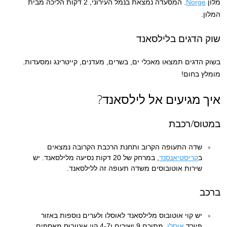
מלון
Norge
. המסעדה נמצאת בנמל העירוני, 2 דקות הליכה מבית
המלון.
שוק הדגים בלילסאנד
בשוק הדגים תמצאו מאכלי ים, בשרים, מעדנים, קייטרינג ומסעדות.
מומלץ בחום!
איך מגיעים אל לילסאנד?
במטוס/רכבת
שדה התעופה הקרוב ותחנת הרכבת הקרובה נמצאים
ב
קריסטיאנסנד
, במרחק של 20 דקות נסיעה מלילסאנד. יש
שירות אוטובוסים משדה תעופה זה ללילסאנד.
ברכב
יש קוי אוטובוס מלילסאנד לאוסלו ולערים נוספות באזור
פיורד
אוסלו
, מתוכם 9 ישירים ו4-7 קוי אוטובוס מאספים.