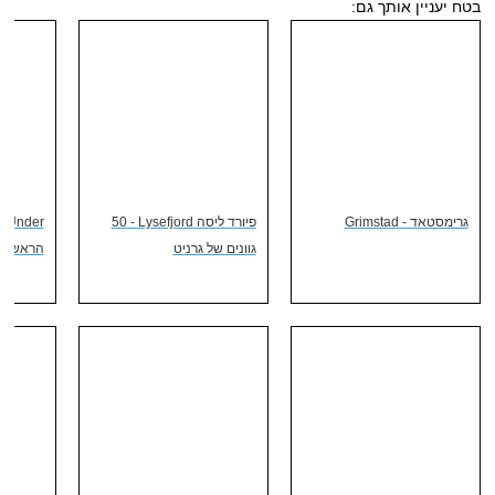
בטח יעניין אותך גם:
גרימסטאד - Grimstad
פיורד ליסה Lysefjord - ‏50
er
גוונים של גרניט
הראשונה