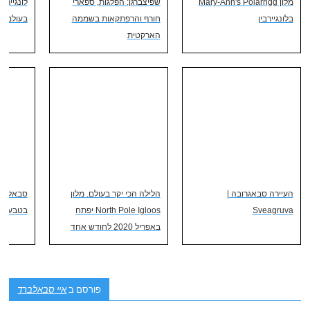
מלון Mary-Ann's Polarrigg
שפיצברגן: הפלגות, ספארי
לונגיירבי
בלונגיירבין
חורף והרפתקאות בשממה
בעולם
הארקטית
העיירה סבאגרובה |
הלילה הכי יקר בעולם. מלון
סבאלברד
Sveagruva
North Pole Igloos יפתח
בטבע הפ
באפריל 2020 לחודש אחד
פורסם ב
איי סבאלברד