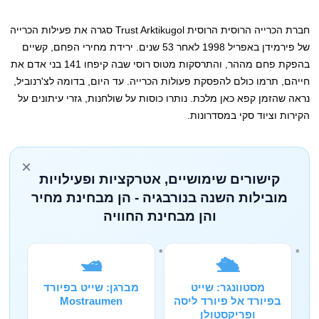
חברת הכרייה הרוסית הרוסית Trust Arktikugol סגרה את פעילות הכרייה
של פירמידן באפריל 1998 לאחר 53 שנים. ירידת מחירי הפחם, קשיים
בהפקת פחם מההר, והתרסקות מטוס רוסי שבה קיפחו 141 בני אדם את
חייהם, תרמו כולם להפסקת פעולות הכרייה. עד היום, בדומה לצ'רנוביל,
נראה שהזמן קפא כאן מלכת. נותרו כוסות על שולחנות, גזרי עיתונים על
הקירות וציוד סקי במסדרונות.
×
קישורים שימושיים, אטרקציות ופעילויות
מובילות השנה בנורבגיה - הן מבחינת מחיר
והן מבחינת החוויה
🛥️
🛳️
מסטוונגר: שייט
מברגן: שייט בפיורד
בפיורד אל פיורד ליסה
Mostraumen
ופריקסטולן