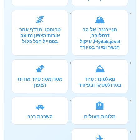
🌌
🏔️
מגיירנגר: אל הר
טרומסו: מרדף אחר
דנסליבה,
אורות הצפון נסיעה
Flydalsjuvet, עיקול
בסטייל הכל כלול
הנשר וסיור בפיורד
🌠
⛰️
מאלסונד: סיור
מטרומסו: סיור אורות
בטרולסטיגן ובפיורד
הצפון
🚗
🏨
מלונות מעולים
השכרת רכב
✈️