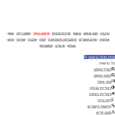
נורבגיה
-
תנאי שימוש
-
נגישות
-
מדיניות פרטיות
-
פרסום באתר
-
קוסטה ריקה
-
מונקו
-
אתיופיה
-
האיים האזוריים
-
הרפובליקה הדומיניקנית
-
לונדון
-
אלבניה
-
קפריסין
-
פראג
-
הוותיקן
-
סן מרינו
-
חופשת סקי
פתח סרגל נגישות
כלי נגישות
הגדל טקסט
הקטן טקסט
גווני אפור
ניגודיות גבוהה
ניגודיות הפוכה
רקע בהיר
הדגשת קישורים
פונט קריא