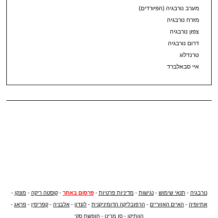
מערב נורבגיה (הפיורדים)
מזרח נורבגיה
צפון נורבגיה
דרום נורבגיה
טרנדלוג
איי סבאלברד
נורבגיה
-
תנאי שימוש
-
נגישות
-
מדיניות פרטיות
-
פרסום באתר
-
קוסטה ריקה
-
מונקו
-
אתיופיה
-
האיים האזוריים
-
הרפובליקה הדומיניקנית
-
לונדון
-
אלבניה
-
קפריסין
-
פראג
-
הוותיקן
-
סן מרינו
-
חופשת סקי