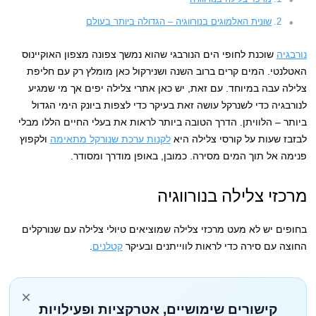
שונית האלמוגים בנורווגיה – הגדולה ביותר בעולם
נורבגיה
שוכנת לחופי הים הנורבגי שהוא נמשך צפונה מצפון האוקיינוס
האטלנטי. המים קרים ברוב השנה ושנירקול כאן מומלץ רק עם חליפת
צלילה עבה במיוחד. עם זאת, יש כאן אתרי צלילה יפים אך מי שמגיע
לנורבגיה כדי לשנרקל עושה זאת בעיקר כדי לצפות ביונק הימי הגדול
ביותר – הלוויתן. הדרך הטובה ביותר לראות את בעלי החיים הללו מבלי
לבזבז שעות על קורסי צלילה היא
לקנות ערכת שנורקל מתאימה
ולקפוץ
פנימה אל תוך המים מסירה. כמובן, באופן מודרך ומסודר.
מרכזי צלילה בנורווגיה
בחופים יש לא מעט מרכזי צלילה שמוציאים טיולי צלילה עם שנורקלים
החוצה עם סירה כדי לראות לווייתנים ובעיקר
קטלנים
.
×
קישורים שימושיים, אטרקציות ופעילויות