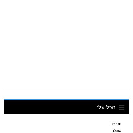
הכל על:
נורבגיה
אוסלו