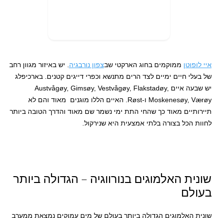
איי לופוטן
ממוקמים בחוג הארקטי שב
צפון נורבגיה
. יש באיזור מגוון רחב
של בעלי חיים ימיים לצד הרים מתנשא וכפרי דייגים קטנים. בארכיפלג
יש שבעה איים Austvågøy, Gimsøy, Vestvågøy, Flakstadøy,
Moskenesøy, Værøy ו-Røst. האיים הללו מוגנים מאוד והם לא
תיירותיים מאוד כך שהחי התת ימי נשמר שם מאוד והדרך הטובה ביותר
לחוות הכל בצורה בלתי אמצעית היא שנירקול.
שונית האלמוגים בנורווגיה – הגדולה ביותר
בעולם
שונית האלמוגים הגדולה ביותר בעולם של מים עמוקים נמצאת ממערב