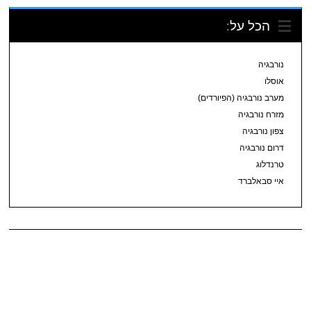
הכל על:
נורבגיה
אוסלו
מערב נורבגיה (הפיורדים)
מזרח נורבגיה
צפון נורבגיה
דרום נורבגיה
טרנדלוג
איי סבאלברד