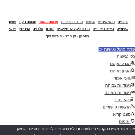
נורבגיה
-
תנאי שימוש
-
נגישות
-
מדיניות פרטיות
-
פרסום באתר
-
קוסטה ריקה
-
מונקו
-
אתיופיה
-
האיים האזוריים
-
הרפובליקה הדומיניקנית
-
לונדון
-
אלבניה
-
קפריסין
-
פראג
-
הוותיקן
-
סן מרינו
-
חופשת סקי
פתח סרגל נגישות
כלי נגישות
הגדל טקסט
הקטן טקסט
גווני אפור
ניגודיות גבוהה
ניגודיות הפוכה
רקע בהיר
הדגשת קישורים
פונט קריא
איפוס
אנו משתמשים בקבצי cookies ובכלים נוספים לניתוח נתונים. המשך