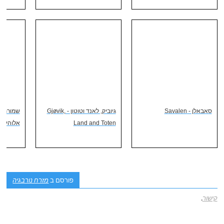
סאבאלן - Savalen
גיוביק, לאנד וטוטון - Gjøvik,
שמורת יו
Land and Toten
אלוהים, 
פורסם ב
מזרח נורבגיה
קישור
.