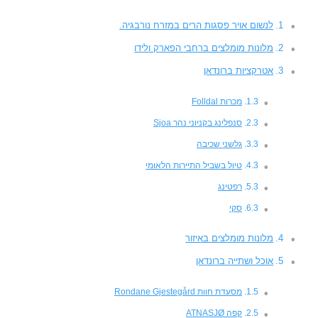
לנשום אויר פסגות הרים במזרח נורבגיה.
מלונות מומלצים ברחבי הפארק ולידו
אטרקציות ברונדאן
מכרות Folldal
סנפלינג בקניוני נהר Sjoa
גלשני שכיבה
טיול בשביל התיירות הלאומי
רפטינג
סקי
מלונות מומלצים באיזור
אוכל ושתייה ברונדאן
מסעדת חוות Rondane Gjestegård
קפה ATNASJØ