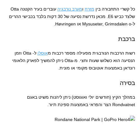
כל קשרי התחבורה בין
מזרח
ו
מערב נורבגיה
עוברים בעיר הקטנה Otta
שלצד כביש E6. מכאן נדרשת נסיעה של 30 דקות בלבד בכבישי ההרים
ל-Mysuseter, Grimsdalen o או Høvringen.
ברכבת
רשות הרכבות הנורבגית מפעילה מספר רכבות מ
אוסלו
ל- Otta וזמן
הנסיעה הוא כשלוש שעות וחצי. מ-Otta ניתן להמשיך לפארק הלאומי
רונדאן באמצעות אוטובוס מקומי או מונית.
בסירה
במהלך הקיץ (חודשים יולי ואוגוסט) ניתן ליהנות משיט באגם
Rondvatnet הצר והפראי באמצעות ספינת תיור.