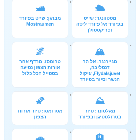
🛥️
🛳️
מסטוונגר: שייט
מברגן: שייט בפיורד
בפיורד אל פיורד ליסה
Mostraumen
ופריקסטולן
🌌
🏔️
מגיירנגר: אל הר
טרומסו: מרדף אחר
דנסליבה,
אורות הצפון נסיעה
Flydalsjuvet, עיקול
בסטייל הכל כלול
הנשר וסיור בפיורד
🌠
⛰️
מאלסונד: סיור
מטרומסו: סיור אורות
בטרולסטיגן ובפיורד
הצפון
🚗
🏨