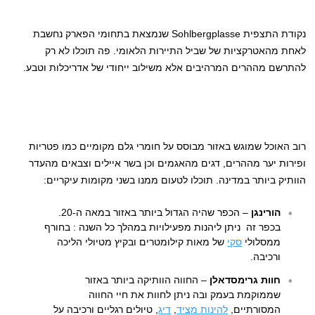
נקודת התצפית Sohlbergplasse שנמצאת בתחומי הפארק נחשבת
לאחת מהאטרקציות של שביל התיירות הלאומי. פה תוכלו לא רק
להתרשם מההרים המרהיבים אלא משילוב ייחודי של אדריכלות וטבע.
רוב האוכל שמוגש באזור מבוסס על חומרי גלם מקומיים כמו פטריות
ופירות יער מההרים, דגים מהאגמים וכן בשר איילים וצבאים מהעדר
הוותיק ביותר במדינה. תוכלו לטעום ממנו בשני מקומות עיקריים:
הורינגן
– הכפר שהיה הגדול ביותר באזור במאה ה-20.
בכפר זה ניתן ליהנות מפעילויות במהלך כל השנה : בחורף
ממסלולי
סקי
של מאות קילומטרים ובקיץ מטיולי הליכה
ורכיבה.
חוות גרימסדאלן
– החווה הוותיקה ביותר באזור
שממוקמת בעמק ובה ניתן לחוות את חיי החווה
המסורתיים,
להינות מציד
,
דיג
, טיולים רגליים ורכיבה על