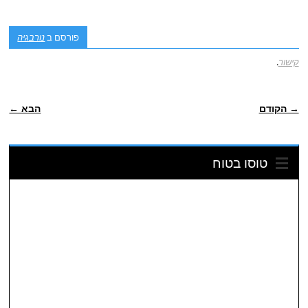
פורסם ב
נורבגיה
קישור
.
POST NAVIGATION
→ הקודם
הבא ←
טוסו בטוח