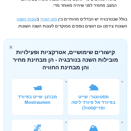
המצב מחמיר לפני שיהיה מאוחר מדי.
בגלל שבנורבגיה יש הבדלים מהותיים בין
מזג האויר
ב
עונות השנה
השונות צירפנו גם דגשים נוספים ממוקדים לעונות השנה השונות.
×
קישורים שימושיים, אטרקציות ופעילויות
מובילות השנה בנורבגיה - הן מבחינת מחיר
והן מבחינת החוויה
🛥️
🛳️
מסטוונגר: שייט
מברגן: שייט בפיורד
בפיורד אל פיורד ליסה
Mostraumen
ופריקסטולן
🌌
🏔️