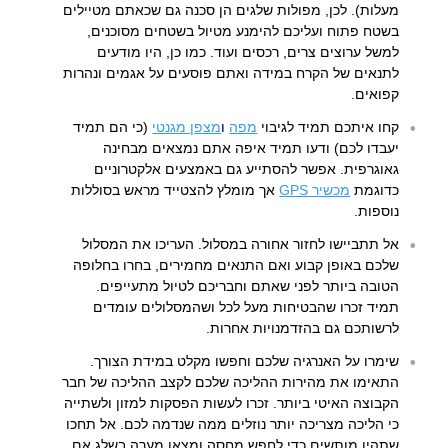
מעלות). לכן, מפולות שלגים הן סכנה גם שכאתם מטיילים
בשטח פתוח ועליכם להימנע מטיול בשטחים מסוכנים,
למשל ערוצים צרים, רכסים ועוד. כמו כן, היו מודעים
לתנאים של הקרח במידה ואתם פוסעים על אגמים ונהרות
קפואים.
קחו איתכם תמיד לגיבוי
מפה
ו
מצפן מגנטי
(כי הם תמיד
יעבדו לכם) ודעו תמיד איפה אתם נמצאים מבחינה
גאוגרפית. אפשר להסתייע גם באמצעים אלקטרוניים
כדוגמת
מכשיר GPS
אך מומלץ להצטייד מראש בסוללות
נוספות.
אל תתביישו לחזור אחורה במסלול. העריכו את המסלול
שלכם באופן קבוע ואם התנאים מחמירים, בחרו בחלופה
הטובה ביותר לפני שאתם וחבריכם לטיול מתעייפים.
תמיד זכרו שהבטיחות מעל לכל ושהמסלולים עומדים
לרשותכם גם בהזדמנויות אחרות.
שימרו על האנרגיה שלכם וחפשו מקלט במידת הצורך.
התאימו את מהירות ההליכה שלכם לקצב ההליכה של חבר
הקבוצה האיטי ביותר. זכרו לעשות הפסקות למזון ולשתייה
כי הליכה מצריכה יותר נוזלים ממה שנדמה לכם. אל תחכו
שתהיו מותשים כדי לחפש מחסה ומצאו מערה בשלג אם