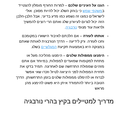
הגנו על העיניים שלכם
– למרות החורף מומלץ להצטייד
ב
משקפי שמש
כי בוהק השלג יכול להיות מסוכן. אולי
לישראלים כמונו זה נשמע כמו מדע בדיוני, אבל הלבן-הלבן
הזה יכול לגרום לעיוורון שלג ואתם הרי רוצים להמשיך
ולראות עוד מנופי
נורבגיה
.
אותתו לעזרה
– אם הלכתם לאיבוד הישארו במקומכם
וחכו לעזרה. ורק לידיעה – הדרך הנורבגית לאותת שאתם
במצוקה היא באמצעות תקיעת
המגלשיים
בשלג.
הימנעו ממפולות שלגים
– הימנעו מהליכה מעל או
מתחת למקומות שמועדים למפולות, במיוחד אם אתם
מזהים שמפולת התרחשה שם לאחרונה. תמיד בדקו את
תחזית המפולות לפני היציאה לטיול וזכרו שאי אפשר
לברוח או להימלט ממפולות שלגים בזמן התרחשותן. הדרך
הטובה ביותר להתמודד איתן היא פשוט להימנע מהן
מראש
מדריך למטיילים בקיץ בהרי נורבגיה