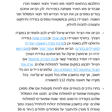
התלבשו בהתאם לתנאי מזג האויר ותנאי השטח וזכרו
שבהרים מזג האויר משתנה במהירות. לכן הביאו אתכם
בגדים נוספים וכן את הציוד הנדרש לפי תנאי המסלול ופני
השטח. הצטיידו במזון ובמשקאות נוספים במידה ותיתקעו
ותצטרכו לחכות לחילוץ.
הביאו את הציוד הנדרש שיוכל לסייע לכם ולאחרים במקרה
הצורך. בחורף הצטיידו ב
שק שינה
וב
מזרון שטח
במידה
ותיאלצו ללון בשטח וכן ב
ערכת עזרה ראשונה יעודית
למטיילים בהרים
. הביאו אתכם
אפוד זוהר
ופנס (
פנס
ראש
יהיה רב שימושי) שיקלו על מציאתכם במידת הצורך.
הצטיידו תמיד במכשיר קשר וב
את חפירה מתקפל
אם
הטיול יתבצע במקום שמועד למפולות שלגים.
ארזו את
הציוד בחוכמה לפי המפורט כאן
. טלפונים ניידים הם כלי
חשוב, אך קחו בחשבון שלא בכל מקום יש קליטה. בכל
מקרה של תאונה צלצלו 112 למשטרה.
בחרו נתיבים בטוחים ונסו לזהות מקומות עם שלג מסוכן
ומקומות שמועדים למפולות שלגים. תכננו את המסלול
שלכם בקפידה והימנעו מפני שטח שמועדים למפולות
שלגים. קחו בחשבון שמפולות יכולות להתחיל בגובה נמוך
(אפילו 5 מטר) ולהתגבר על מסלולים תלולים (יותר מ-30