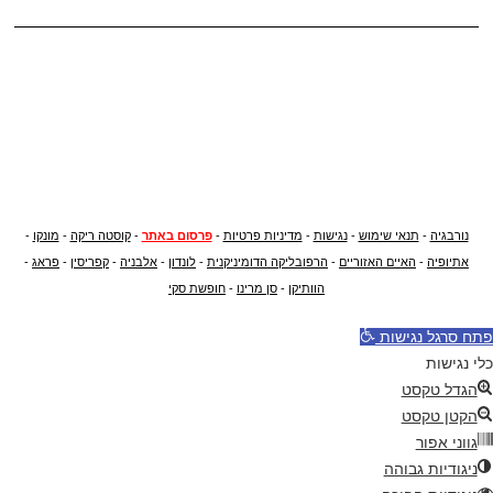
נורבגיה
-
תנאי שימוש
-
נגישות
-
מדיניות פרטיות
-
פרסום באתר
-
קוסטה ריקה
-
מונקו
-
אתיופיה
-
האיים האזוריים
-
הרפובליקה הדומיניקנית
-
לונדון
-
אלבניה
-
קפריסין
-
פראג
-
הוותיקן
-
סן מרינו
-
חופשת סקי
פתח סרגל נגישות
כלי נגישות
הגדל טקסט
הקטן טקסט
גווני אפור
ניגודיות גבוהה