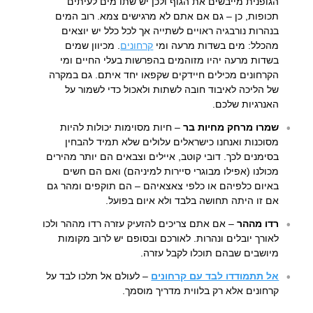
הגופנית מייבשים את הגוף ולכן יש שתו מים לעיתים
תכופות, כן – גם אם אתם לא מרגישים צמא. רוב המים
בנהרות נורבגיה ראויים לשתייה אך לכל כלל יש יוצאים
מהכלל: מים בשדות מרעה ומי
קרחונים
. מכיוון שמים
בשדות מרעה יהיו מזוהמים בהפרשות בעלי החיים ומי
הקרחונים מכילים חיידקים שקפאו יחד איתם. גם במקרה
של הליכה לאיבוד חובה לשתות ולאכול כדי לשמור על
האנרגיות שלכם.
שמרו מרחק מחיות בר
– חיות מסוימות יכולות להיות
מסוכנות ואנחנו כישראלים עלולים שלא תמיד להבחין
בסימנים לכך. דובי קוטב, איילים וצבאים הם יותר מהירים
מכולנו (אפילו מבוגרי סיירות למיניהם) ואם הם חשים
באיום כלפיהם או כלפי צאצאיהם – הם תוקפים ומהר גם
אם זו היתה תחושה בלבד ולא איום בפועל.
רדו מההר
– אם אתם צריכים להזעיק עזרה רדו מההר ולכו
לאורך יובלים ונהרות. לאורכם ובסופם יש לרוב מקומות
מיושבים שבהם תוכלו לקבל עזרה.
אל תתמודדו לבד עם קרחונים
– לעולם אל תלכו לבד על
קרחונים אלא רק בלווית מדריך מוסמך.