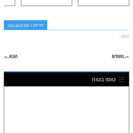
פורסם ב
מזרח נורבגיה
קישור
.
POST NAVIGATION
→ הקודם
הבא ←
טוסו בטוח