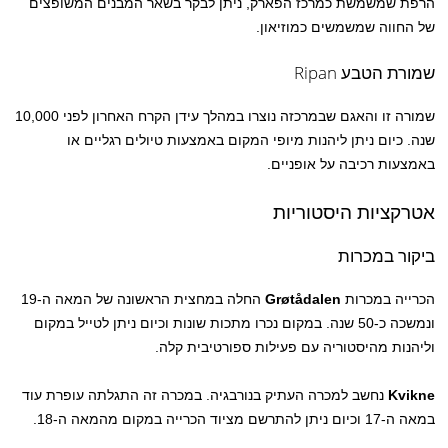
הרפת שמשמשת כמרכז הפארק, ניתן לבקר בשאר המבנים המשופצים
של החווה שמשמשים כמוזיאון.
שמורת הטבע Ripan
שמורה זו והאגם שבמרכזה נוצרו במהלך עידן הקרח האחרון לפני 10,000
שנה. כיום ניתן ליהנות מיופי המקום באמצעות טיולים רגליים או
באמצעות רכיבה על אופניים.
אטרקציות היסטוריות
ביקור במכרות
הכרייה במכרות
Grøtådalen
החלה במחצית הראשונה של המאה ה-19
ונמשכה כ-50 שנה. במקום נכרו מתכות שונות וכיום ניתן לטייל במקום
וליהנות מהיסטוריה עם פעילות ספורטיבית קלה.
Kvikne
נחשב למכרה העתיק בנורבגיה. במכרה זה התגלתה עופרת עוד
במאה ה-17 וכיום ניתן להתרשם מציוד הכרייה במקום מהמאה ה-18.