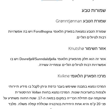
שמורות טבע
שמורת הטבע Grønntjønnan
שמורת הטבע נמצאת בפארק הלאומי Forollhogna ויש בה אפשרויות
רבות לטיולים רגליים.
אזור השימור Knutshø
אזור זה הוא חלק מהפארק הלאומי Dovrefjell/Sunndalsfjella ויש בו
אפשרויות רבות לטיולים רגליים וצמחייה עשירה.
מרכז הפארק הלאומי Kvikne
המרכז נמצא במבנה ששימש בעבר כרפת וניתן לקבל בו מידע תיירותי
ולצפות בתערוכות שונות. המרכז נמצא בחוות Vollan ההיסטורית
שהוקמה עם תחילת הכרייה במקום במאה ה-17. שטח החווה משתרע על
פני 20 ק"מ והיא אחת היחידות בנורבגיה שכוללת קפלה משלה. מלבד