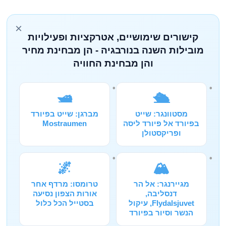
×
קישורים שימושיים, אטרקציות ופעילויות
מובילות השנה בנורבגיה - הן מבחינת מחיר
והן מבחינת החוויה
🛥️
🛳️
מסטוונגר: שייט
מברגן: שייט בפיורד
בפיורד אל פיורד ליסה
Mostraumen
ופריקסטולן
🌌
🏔️
מגיירנגר: אל הר
טרומסו: מרדף אחר
דנסליבה,
אורות הצפון נסיעה
Flydalsjuvet, עיקול
בסטייל הכל כלול
הנשר וסיור בפיורד