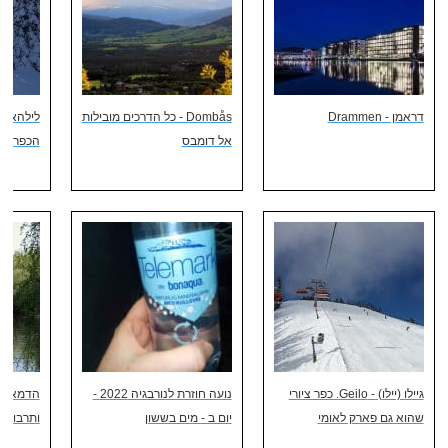
דראמן - Drammen
Dombås - כל הדרכים מובילות
לילהאמר
אל דומבס
הכפרי הנ
גיילו (יילו) - Geilo. כפר ציורי
נועה חוזרת לנורבגיה 2022 -
שהוא גם פארק לאומי
יום ב - מים בששון
ותרבות ע