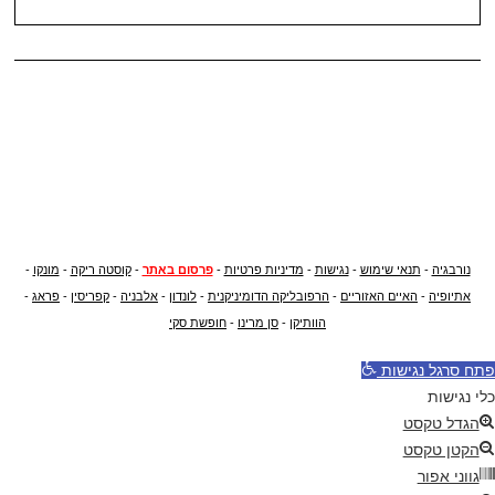
נורבגיה
-
תנאי שימוש
-
נגישות
-
מדיניות פרטיות
-
פרסום באתר
-
קוסטה ריקה
-
מונקו
-
אתיופיה
-
האיים האזוריים
-
הרפובליקה הדומיניקנית
-
לונדון
-
אלבניה
-
קפריסין
-
פראג
-
הוותיקן
-
סן מרינו
-
חופשת סקי
פתח סרגל נגישות
כלי נגישות
הגדל טקסט
הקטן טקסט
גווני אפור