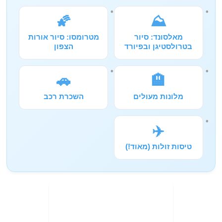
🌠
⛰️
מאלסונד: סיור
מטרומסו: סיור אורות
בטרולסטיגן ובפיורד
הצפון
🚗
🏨
מלונות מעולים
השכרת רכב
✈️
טיסות זולות (מאוד!)