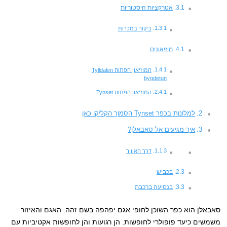
אטרקציות היסטוריות
ביקור במכרות
מוזיאונים
המוזיאון הפתוח Tylldalen
bygdetun
המוזיאון הפתוח Tynset
למלונות בכפר Tynset הסמוך הקליקו כאן
איך מגיעים אל סאבאלן?
דרך האוויר
בכביש
בנסיעה ברכבת
סאבאלן הוא כפר השוכן לחופי אגם יפהפה בשם זהה. האגם והאיזור
משמשים כיעד פופולרי לחופשות. הן רגועות והן לחופשות אקטיביות עם