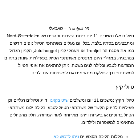
הר Tronfjell – סאבאלן
טיולים אלו נמשכים 11 יום בינות היערות וההרים של Nord-Østerdalen
ומתבצעים בסתיו בלבד. בכל יום מגלים משתתפי הטיול נופים חדשים
כמו את פסגת הר Tronfjell או מעמקי קניון Jutulhogget, הקניון הגדול
בנורבגיה. במהלך היום מתנסים משתתפי הטיול בפעילויות שונות בתחום
המודעות לטבע ובלילה לנים בשטח. ניתן להתאים את אופי הטיול
למשתתפיו כך שחלקם מתאימים גם למשפחות עם ילדים.
טיולי קיץ
טיולי הקיץ נמשכים 11 יום ומשלבים
שיט בקאנו
, דייג וטיולים רגליים וכן
פעילויות לחיזוק הקשר של משתתפי הטיול לטבע. בלילה ילונו משתתפי
הטיול בחופים או ביערות וייהנו מארוחה לאור המדורה. חלק מהטיולים
מתאימים למשפחות ולילדים.
מקלות הליכה מקצועיים
ניתן לרכוש כאן