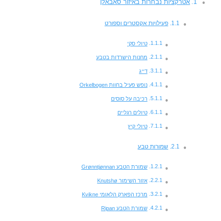
אטרקציות נבחרות באיזור סאבאלן
פעילויות אקסטרים וספורט
טיולי סקי
מחנות הישרדות בטבע
דייג
נופש פעיל בחוות Orkelbogen
רכיבה על סוסים
טיולים רגליים
טיולי קיץ
שמורות טבע
שמורת הטבע Grønntjønnan
אזור השימור Knutshø
מרכז הפארק הלאומי Kvikne
שמורת הטבע Ripan