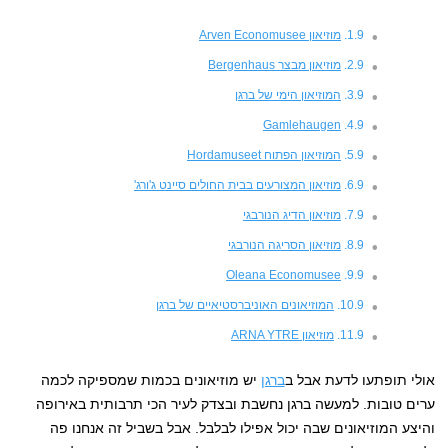
מוזיאון Arven Economusee
מוזיאון מבצר Bergenhaus
המוזיאון הימי של ברגן
Gamlehaugen
המוזיאון הפתוח Hordamuseet
מוזיאון המצורעים בבית החולים סיינט ג'ורג'
מוזיאון הדיג הנורבגי
מוזיאון הסריגה הנורבגי
Oleana Economusee
המוזיאונים האוניברסטיאיים של ברגן
מוזיאון ARNA YTRE
אולי תופתעו לדעת אבל ב
ברגן
יש מוזיאונים בכמות שמספיקה לכמה
ערים טובות. למעשה ברגן נחשבת ובצדק לעיר הכי תרבותית באירופה
והיצע המוזיאונים שבה יכול אפילו לבלבל. אבל בשביל זה אנחנו פה