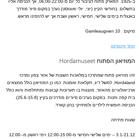
ב-1925. הפארק פתוח לציבור כל יום מ-06:00-22:00, אך הכניסה אליו
בתשלום. בחודשי הקיץ (יוני, יולי ואוגוסט) נערך במקום סיור מודרך
באנגלית בימים שלישי, חמישי, ראשון ושבת אך יש להזמינו מראש.
מיקום : Gamleaugvien 10
אתר אינטרנט
המוזיאון הפתוח Hordamuseet
זהו מוזיאון פתוח שמתרכז במלאכות השונות של אזור צפון ומרכז
Hordaland, למשל דיג, חקלאות ואמנות. כמו כן המוזיאון כולל ממצאים
ארכיאולוגיים מהאזור, מוצגות בו תערוכות קבועות ומתחלפות והוא כולל
בית קפה וחנות. במקום נערכים סיורים מודרכים בקיץ (25.6-15.8).
הכניסה חופשית לילדים ולמחזיקי ברגן קארד.
שעות פתיחה
3.1-21.12 – ימים שלישי-חמישי מ-12:00-15:00 וימי ראשון מ-12:00-