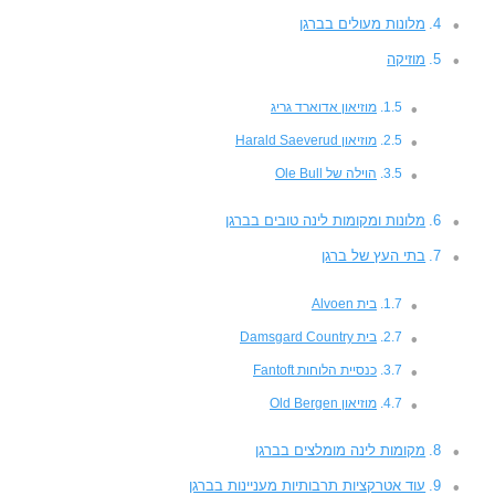
מלונות מעולים בברגן
מוזיקה
מוזיאון אדוארד גריג
מוזיאון Harald Saeverud
הוילה של Ole Bull
מלונות ומקומות לינה טובים בברגן
בתי העץ של ברגן
בית Alvoen
בית Damsgard Country
כנסיית הלוחות Fantoft
מוזיאון Old Bergen
מקומות לינה מומלצים בברגן
עוד אטרקציות תרבותיות מעניינות בברגן