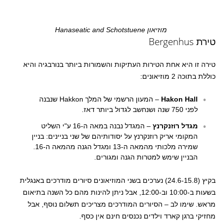
מוזיאון Hanaseatic and Schotstuene
טירת Bergenhus
טירה זו היא אחת הטירות העתיקות והשמורות ביותר בנורבגיה והיא
כוללת בתוכה 2 מוזיאונים:
Hakon Hall
– המעון הרשמי של המלך Hakkon שנבנה
לפני 750 שנה ושנחשב לגדול ביותר דאז.
מגדל רוזנקרנץ
– המגדל נבנה במאה ה-16 ע"י השליט
המקומי אריק רוזנקרנץ על יסודותיהם של שני בניינים: בניין
שמירה מלכותי מהמאה ה-13 ומגדל הגנה מהמאה ה-16.
הבניין שימש למטרות הגנה ומגורים.
בקיץ (24.6-15.8) נערכים בשני המוזיאונים סיורים מודרכים באנגלית
בשעות ב-10:00 וב-12:00, אבל ניתן להינות מהם כל השנה בתיאום
מראש. שימו לב – הסיורים המודרכים מצריכים תשלום נוסף, אבל
מחזיקי ברגן קארד וילדים נכנסים חינם אין כסף.