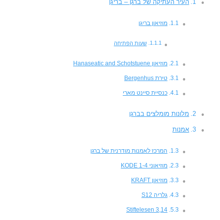
העיר העתיקה של ברגן – בריגן
מוזיאון בריגן
שעות הפתיחה
מוזיאון Hanaseatic and Schotstuene
טירת Bergenhus
כנסיית סיינט מארי
מלונות מומלצים בברגן
אמנות
המרכז לאמנות מודרנית של ברגן
מוזיאוני KODE 1-4
מוזיאון KRAFT
גלריה S12
Stiftelesen 3,14