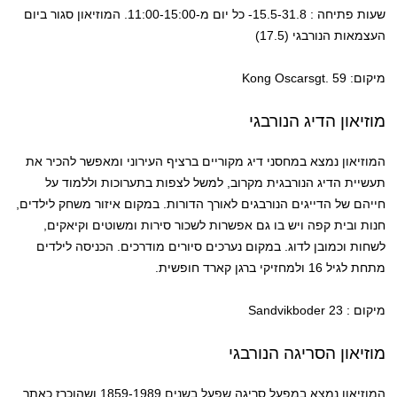
שעות פתיחה : 15.5-31.8- כל יום מ-11:00-15:00. המוזיאון סגור ביום
העצמאות הנורבגי (17.5)
מיקום: Kong Oscarsgt. 59
מוזיאון הדיג הנורבגי
המוזיאון נמצא במחסני דיג מקוריים ברציף העירוני ומאפשר להכיר את
תעשיית הדיג הנורבגית מקרוב, למשל לצפות בתערוכות וללמוד על
חייהם של הדייגים הנורבגים לאורך הדורות. במקום איזור משחק לילדים,
חנות ובית קפה ויש בו גם אפשרות לשכור סירות ומשוטים וקיאקים,
לשחות וכמובן לדוג. במקום נערכים סיורים מודרכים. הכניסה לילדים
מתחת לגיל 16 ולמחזיקי ברגן קארד חופשית.
מיקום : Sandvikboder 23
מוזיאון הסריגה הנורבגי
המוזיאון נמצא במפעל סריגה שפעל בשנים 1859-1989 ושהוכרז כאתר