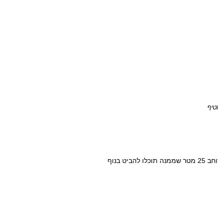
הוא הסמל הטבעי של העיר. זו רמפה טבעית ברוחב 25 מטר שממנה תוכלו להביט בנוף