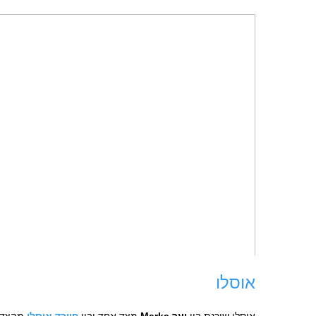
אוסלו
אוסלו שוכנת בין
יער Marka
מצד אחד ובין
פיורד אוסלו
מהצד ה