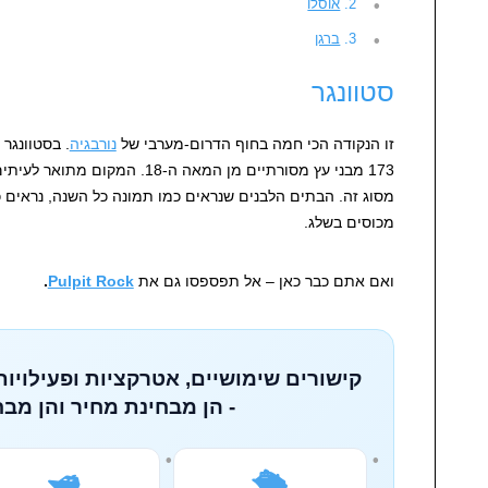
אוסלו
ברגן
סטוונגר
זו הנקודה הכי חמה בחוף הדרום-מערבי של
נורבגיה
. בסטוונג
173 מבני עץ מסורתיים מן המאה ה-8
מסוג זה. הבתים הלבנים שנראים כמו תמונה כל השנה, נראים 
מכוסים בשלג.
ואם אתם כבר כאן – אל תפספסו גם את
Pulpit Rock
.
קישורים שימושיים, אטרקציות ופעילויות
- הן מבחינת מחיר והן מבח
🛥️
🛳️