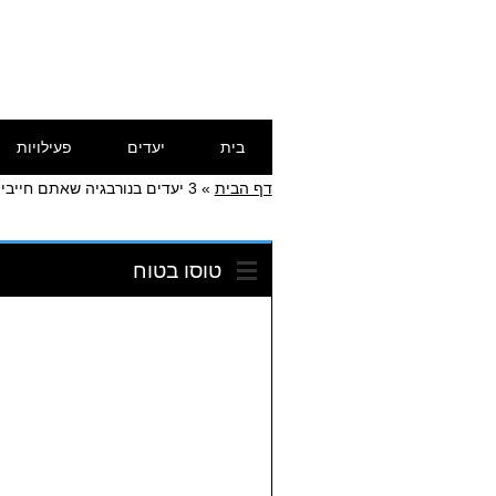
Skip
Main menu
בית
יעדים
פעילויות
to
content
דף הבית
»
3 יעדים בנורבגיה שאתם חייבים לעצמכם החורף
טוסו בטוח