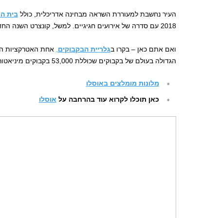
העיר נחשבת למעוררת השראה מבחינה אדריכלית, כולל
בית ה
2018 עם סדרה של אירועים חגיגיים. למשל, קונצרט השנה החדשה עם תזמורת הצי הנורבגי.
ואם אתם כאן – בקרו ב
גלריית הבקבוקים
,
אחת האטרקציות המי
הגדולה בעולם של בקבוקים שכוללת 53,000 בקבוקים מיניאטוריים מכל העולם, רובם יחידים במינם.
מלונות מומלצים באוסלו
כאן תוכלו לקרוא עוד בהרחבה על
אוסלו