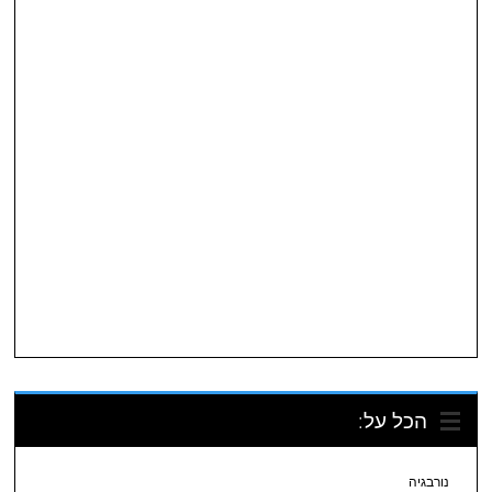
הכל על:
נורבגיה