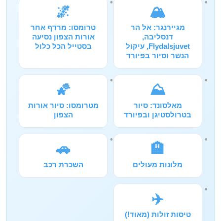
🌌
🏔️
מגיירנגר: אל הר
טרומסו: מרדף אחר
דנסליבה,
אורות הצפון נסיעה
Flydalsjuvet, עיקול
בסטייל הכל כלול
הנשר וסיור בפיורד
🌠
⛰️
מאלסונד: סיור
מטרומסו: סיור אורות
בטרולסטיגן ובפיורד
הצפון
🚗
🏨
מלונות מעולים
השכרת רכב
✈️
טיסות זולות (מאוד!)