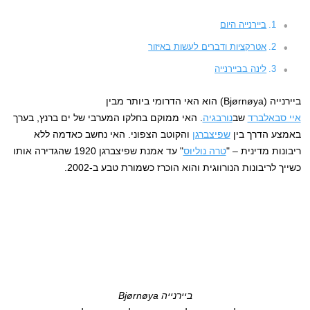
ביירנייה היום
אטרקציות ודברים לעשות באיזור
לינה בביירנייה
ביירנייה (Bjørnøya) הוא האי הדרומי ביותר מבין
איי סבאלברד
שב
נורבגיה
. האי ממוקם בחלקו המערבי של ים ברנץ, בערך
באמצע הדרך בין
שפיצברגן
והקוטב הצפוני. האי נחשב כאדמה ללא
ריבונות מדינית – "
טרה נוליוס
" עד אמנת שפיצברגן 1920 שהגדירה אותו
כשייך לריבונות הנורווגית והוא הוכרז כשמורת טבע ב-2002.
ביירנייה Bjørnøya