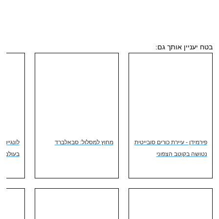
בטח יעניין אותך גם:
פירמידן - עיירת כורים סובייטית
מחוץ למסלול: סבאלברד
לונגיירבי
נטושה בקוטב הצפוני
בעולם