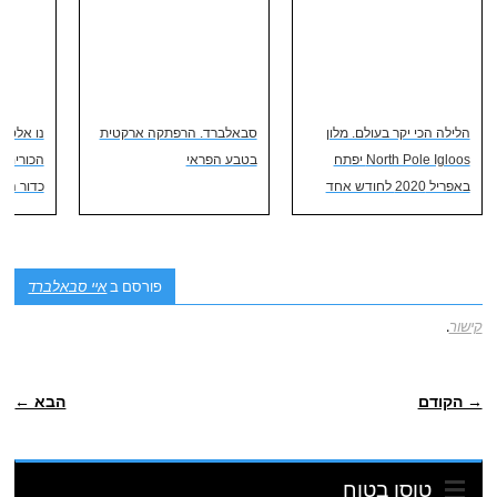
הלילה הכי יקר בעולם. מלון
סבאלברד. הרפתקה ארקטית
נו אלסון
North Pole Igloos יפתח
בטבע הפראי
הכורים 
באפריל 2020 לחודש אחד
כדור הארץ | und
פורסם ב
איי סבאלברד
קישור
.
POST NAVIGATION
→ הקודם
הבא ←
טוסו בטוח