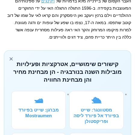
העבר הקסום של ביירנייה מלא בדמויות של
ויקינגים
על ספינותיהם
המעוצבות בקפידה. ב-1596 התגלה התגלה האי על ידי החוקרים
ההולנדיים וילם ברנץ ויעקב ואן הימסקרק והם קראו לאי על שמו של דוב
קוטב שתפסו. במאה ה-17, נצפו בו שפע של עופות ים ודגה מגוונת.
למרות מיקומו המרוחק והקר האי ראה פעילות מסחרית ענפה אשר
כללה בין היתר כריית פחם, ציד דגים ולווייתנים.
×
קישורים שימושיים, אטרקציות ופעילויות
מובילות השנה בנורבגיה - הן מבחינת מחיר
והן מבחינת החוויה
🛥️
🛳️
מסטוונגר: שייט
מברגן: שייט בפיורד
בפיורד אל פיורד ליסה
Mostraumen
ופריקסטולן