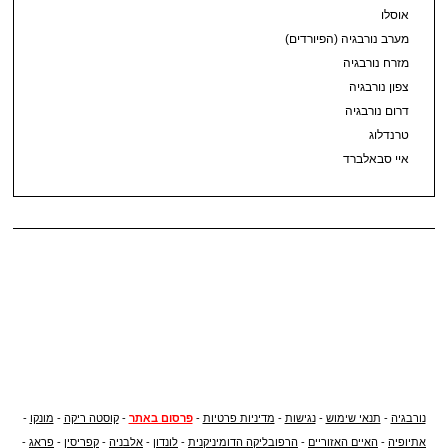
אוסלו
מערב נורבגיה (הפיורדים)
מזרח נורבגיה
צפון נורבגיה
דרום נורבגיה
טרנדלוג
איי סבאלברד
נורבגיה
-
תנאי שימוש
-
נגישות
-
מדיניות פרטיות
-
פרסום באתר
-
קוסטה ריקה
-
מונקו
-
אתיופיה
-
האיים האזוריים
-
הרפובליקה הדומיניקנית
-
לונדון
-
אלבניה
-
קפריסין
-
פראג
-