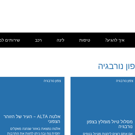
איך להגיע?
טיסות
לינה
רכב
שירותים למ
ון נורבגיה
צפון נורבגיה
צפון נורבגיה
אלטה ALTA – העיר של הזוהר
הצפוני
מסלול טיול מומלץ בצפון
נורבגיה
אלטה נמצאת באזור שנהנה מאקלים
יחסית נוח ובה ניתן לחוות את התרבות
אם אתם רוצים ליהנות מטיול בנופים