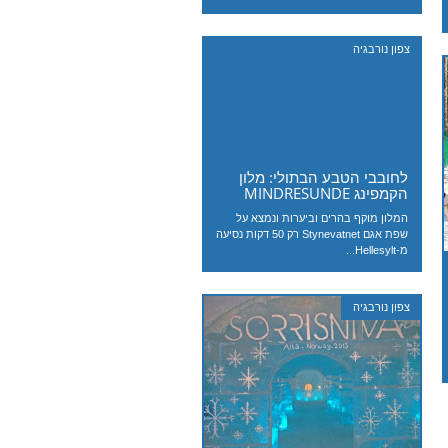
צפון נורבגיה
לחובבי הטבע הבתולי: מלון
הקמפינג MINDRESUNDE
המלון מוקף בהרים וביערות ונמצא על
שפת אגם Stynevatnet רק 50 דקות נסיעה
מ-Hellesylt...
צפון נורבגיה