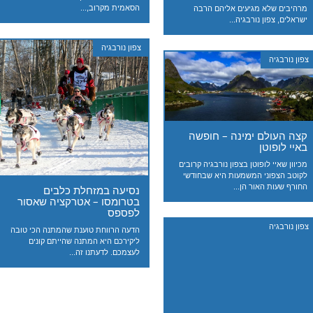
הסאמית מקרוב,...
מרהיבים שלא מגיעים אליהם הרבה
ישראלים, צפון נורבגיה...
צפון נורבגיה
צפון נורבגיה
קצה העולם ימינה – חופשה
באיי לופוטן
מכיוון שאיי לופוטן בצפון נורבגיה קרובים
לקוטב הצפוני המשמעות היא שבחודשי
החורף שעות האור הן...
נסיעה במזחלת כלבים
בטרומסו – אטרקציה שאסור
לפספס
צפון נורבגיה
הדעה הרווחת טוענת שהמתנה הכי טובה
ליקירכם היא המתנה שהייתם קונים
לעצמכם. לדעתנו זה...