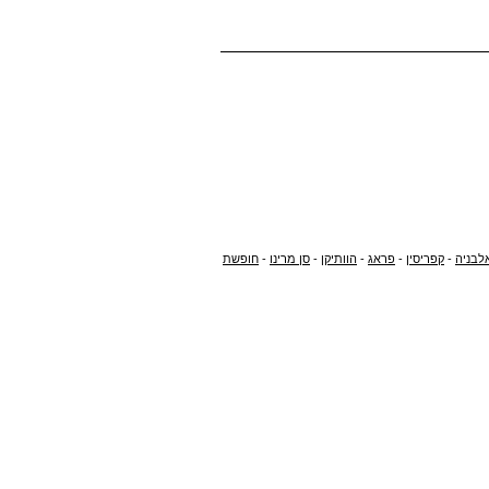
לבניה
-
קפריסין
-
פראג
-
הוותיקן
-
סן מרינו
-
חופשת