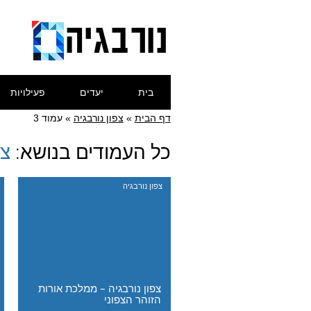
Skip
Main menu
בית
יעדים
פעילויות
to
content
דף הבית
»
צפון נורבגיה
»
עמוד 3
כל העמודים בנושא:
צפ
צפון נורבגיה
צפון נורבגיה – ממלכת אורות
הזוהר הצפוני