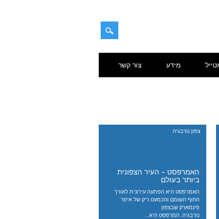
טייל
מידע
צור קשר
צפון נורבגיה
האמרפסט – העיר הצפונית
ביותר בעולם
האמרפסט היא הפתעה עירונית לאורך
החוף השומם והכמעט ריק של איזור
פינמארק שבצפון
נורבגיה. המרפסט היא...