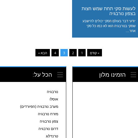
לעשות סקי תחת שמש חצות
בצפון נורבגיה
יודעי דבר בעולם הסקי יכולים להישבע
שסקי בנורבגיה הוא לא כמו כל סקי
אחר....
» קודם
1
2
3
4
הבא »
הזמינו מלון
הכל על:
נורבגיה
אוסלו
מערב נורבגיה (הפיורדים)
מזרח נורבגיה
צפון נורבגיה
דרום נורבגיה
טרנדלוג