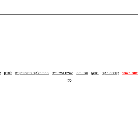
סום באתר
-
קוסטה ריקה
-
מונקו
-
אתיופיה
-
האיים האזוריים
-
הרפובליקה הדומיניקנית
-
לונדון
-
א
סקי