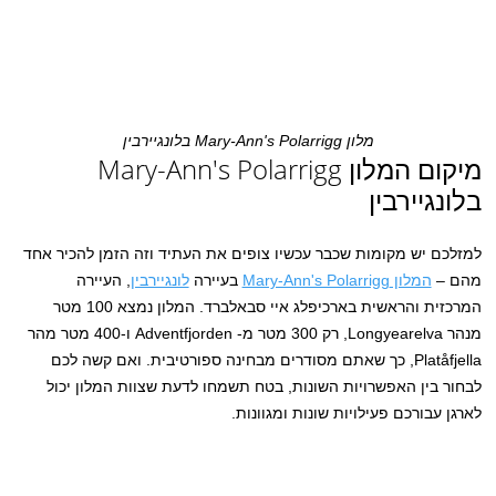
מלון Mary-Ann's Polarrigg בלונגיירבין
מיקום המלון Mary-Ann's Polarrigg
בלונגיירבין
למזלכם יש מקומות שכבר עכשיו צופים את העתיד וזה הזמן להכיר אחד
מהם –
המלון Mary-Ann's Polarrigg
בעיירה
לונגיירבין
, העיירה
המרכזית והראשית בארכיפלג איי סבאלברד. המלון נמצא 100 מטר
מנהר Longyearelva, רק 300 מטר מ- Adventfjorden ו-400 מטר מהר
Platåfjella, כך שאתם מסודרים מבחינה ספורטיבית. ואם קשה לכם
לבחור בין האפשרויות השונות, בטח תשמחו לדעת שצוות המלון יכול
לארגן עבורכם פעילויות שונות ומגוונות.