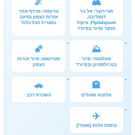
🌌
🏔️
מגיירנגר: אל הר
טרומסו: מרדף אחר
דנסליבה,
אורות הצפון נסיעה
Flydalsjuvet, עיקול
בסטייל הכל כלול
הנשר וסיור בפיורד
🌠
⛰️
מאלסונד: סיור
מטרומסו: סיור אורות
בטרולסטיגן ובפיורד
הצפון
🚗
🏨
מלונות מעולים
השכרת רכב
✈️
טיסות זולות (מאוד!)