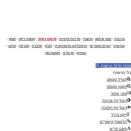
נורבגיה
-
תנאי שימוש
-
נגישות
-
מדיניות פרטיות
-
פרסום באתר
-
קוסטה ריקה
-
מונקו
-
אתיופיה
-
האיים האזוריים
-
הרפובליקה הדומיניקנית
-
לונדון
-
אלבניה
-
קפריסין
-
פראג
-
הוותיקן
-
סן מרינו
-
חופשת סקי
פתח סרגל נגישות
כלי נגישות
הגדל טקסט
הקטן טקסט
גווני אפור
ניגודיות גבוהה
ניגודיות הפוכה
רקע בהיר
הדגשת קישורים
פונט קריא