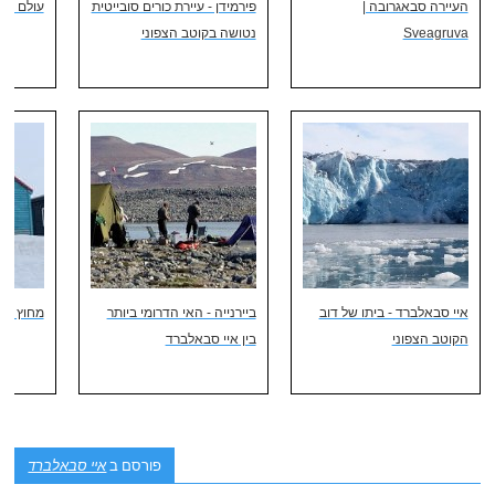
העיירה סבאגרובה |
פירמידן - עיירת כורים סובייטית
עולם החי
Sveagruva
נטושה בקוטב הצפוני
איי סבאלברד - ביתו של דוב
ביירנייה - האי הדרומי ביותר
מחוץ למ
הקוטב הצפוני
בין איי סבאלברד
פורסם ב
איי סבאלברד