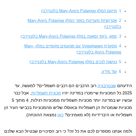
מיקום המלון Mary-Ann's Polarrigg בלונגיירבין
אטרקציות מעניינות באזור המלון Mary-Ann's Polarrigg
בלונגיירבין
ספא, ג'קוזי וסאונה במלון Mary-Ann's Polarrigg בלונגיירבין
מסעדת Vinterhagen עם מטעמים מקומיים במלון Mary-
Ann's Polarrigg בלונגיירבין
נגישות לנכים במלון Mary-Ann's Polarrigg בלונגיירבין
עוד מידע:
הידעתם
שבנורבגיה
רוב הרכבים הם רכבים חשמליים? למעשה, עד
2025 כל המכוניות שיימכרו במדינה יהיו
מכונית חשמליות
, אבל כבר
עכשיו יש במדינה יותר מכוניות חשמליות ממכוניות רגילות, 4 מתוך 5
מכוניות שנמכרות הן חשמליות ובאוסלו שליש מהמכוניות בכבישי העיר הן
חשמליות או היברידיות (לא מאמינים?
כאן
נמצאת ההוכחה).
ולמה אנחנו מספרים לכם את כל זה? כי רוב הסיכויים שבטיול הבא שלכם