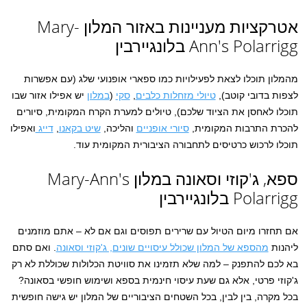
אטרקציות מעניינות באזור המלון Mary-
Ann's Polarrigg בלונגיירבין
מהמלון תוכלו לצאת לפעילויות כמו ספארי אופנועי שלג (עם אפשרות
לצפות בדובי קוטב),
טיולי מזחלות כלבים
,
סקי
(
במלון
יש אפילו אזור שבו
תוכלו לאחסן את הציוד שלכם), טיולים למערת הקרח המקומית, סיורים
להכרת התרבות המקומית,
סיורי אופניים
והליכה,
שיט בקאנו
,
דייג
ואפילו
תוכלו לרכוש כרטיסים לתחבורה הציבורית המקומית עוד.
ספא, ג'קוזי וסאונה במלון Mary-Ann's
Polarrigg בלונגיירבין
אם תחזרו מיום הטיול עם שרירים תפוסים וגם אם לא – אתם מוזמנים
ליהנות
מהספא של המלון שכולל עיסויים שונים, ג'קוזי וסאונה
. ואם סתם
בא לכם להתפנק – למה שלא תזמינו את סוויטת הכלולות שכוללת לא רק
ג'קוזי פרטי, אלא גם שעת עיסוי חינמית בספא ושימוש חופשי בסאונה?
בכל מקרה, בין לבין, בכל השטחים הציבוריים של המלון יש גישה חופשית