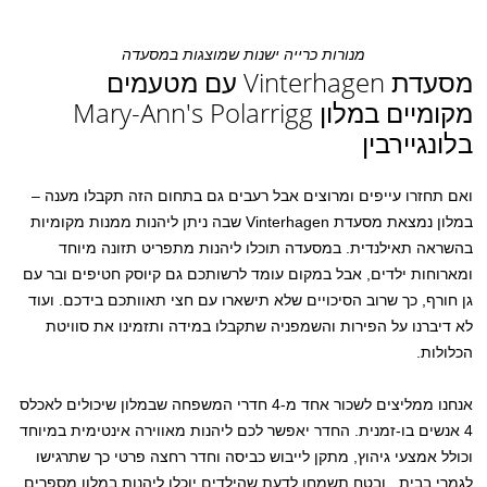
מנורות כרייה ישנות שמוצגות במסעדה
מסעדת Vinterhagen עם מטעמים
מקומיים במלון Mary-Ann's Polarrigg
בלונגיירבין
ואם תחזרו עייפים ומרוצים אבל רעבים גם בתחום הזה תקבלו מענה –
במלון נמצאת מסעדת Vinterhagen שבה ניתן ליהנות ממנות מקומיות
בהשראה תאילנדית. במסעדה תוכלו ליהנות מתפריט תזונה מיוחד
ומארוחות ילדים, אבל במקום עומד לרשותכם גם קיוסק חטיפים ובר עם
גן חורף, כך שרוב הסיכויים שלא תישארו עם חצי תאוותכם בידכם. ועוד
לא דיברנו על הפירות והשמפניה שתקבלו במידה ותזמינו את סוויטת
הכלולות.
אנחנו ממליצים לשכור אחד מ-4 חדרי המשפחה שבמלון שיכולים לאכלס
4 אנשים בו-זמנית. החדר יאפשר לכם ליהנות מאווירה אינטימית במיוחד
וכולל אמצעי גיהוץ, מתקן לייבוש כביסה וחדר רחצה פרטי כך שתרגישו
לגמרי בבית . ובטח תשמחו לדעת שהילדים יוכלו ליהנות במלון מספרים