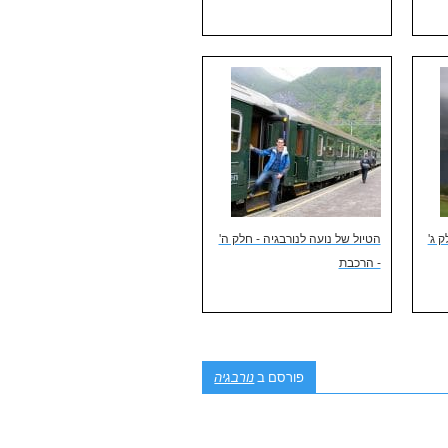
 ג'
הטיול של נועה לנורבגיה - חלק ה'
- הרכבת
פורסם ב
נורבגיה