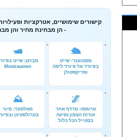
קישורים שימושיים, אטרקציות ופעילויות
- הן מבחינת מחיר והן מבח
🛥️
🛳️
מסטוונגר: שייט
מברגן: שייט בפיור
בפיורד אל פיורד ליסה
Mostraumen
ופריקסטולן
⛰️
🌌
טרומסו: מרדף אחר
מאלסונד: סיור
אורות הצפון נסיעה
בטרולסטיגן ובפיור
בסטייל הכל כלול