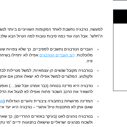
למעשה, נורבגיה נחשבת לאחד המקומות השוויוניים ביותר לנשי
ה"חלש". אבל הנה עוד כמה סיבות טובות למה הטיול הבא שלכן צ
הגברים הנורבגים נחשבים לפסיביים, כך שלא צפויות שום
מלוכלכות.
רוב הגברים הנורבגים
אפילו לא יתחילו בשיח
זרה.
בנורבגיה מקובל שנשים הן עצמאיות, למשל מטיילות לבד
ולקולנוע. המלצרים למשל אפילו לא ישאלו אתכן אם אתן
נורבגיה היא מדינה בטוחה (כבר אמרנו אבל שוב…) ואפ
להשאיר את הרכב השכור פתוח ואפילו לא לנעול את הדל
המדינה מרושתת בתחבורה ציבורית והערים הגדולות (
או
שאם אתן לא מתכננות טיול אתגרי – נורבגיה היא יעד אידי
בנורבגיה נוהגים לאט (בעיקר באזורים ההרריים), כך שאת
ולשכוח מנהגים ישראליים שישאלו בתנועות ידיים "מי נתן 