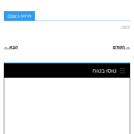
פורסם ב
אוסלו
קישור
.
POST NAVIGATION
→ הקודם
הבא ←
טוסו בטוח