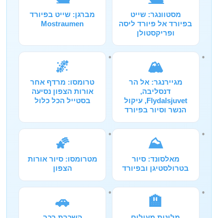
מסטוונגר: שייט
מברגן: שייט בפיורד
בפיורד אל פיורד ליסה
Mostraumen
ופריקסטולן
🌌
🏔️
מגיירנגר: אל הר
טרומסו: מרדף אחר
דנסליבה,
אורות הצפון נסיעה
Flydalsjuvet, עיקול
בסטייל הכל כלול
הנשר וסיור בפיורד
🌠
⛰️
מאלסונד: סיור
מטרומסו: סיור אורות
בטרולסטיגן ובפיורד
הצפון
🚗
🏨
מלונות מעולים
השכרת רכב