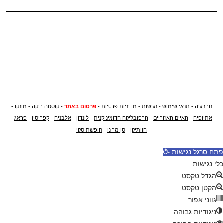
נורבגיה
-
תנאי שימוש
-
נגישות
-
מדיניות פרטיות
-
פרסום באתר
-
קוסטה ריקה
-
מונקו
-
אתיופיה
-
האיים האזוריים
-
הרפובליקה הדומיניקנית
-
לונדון
-
אלבניה
-
קפריסין
-
פראג
-
הוותיקן
-
סן מרינו
-
חופשת סקי
פתח סרגל נגישות
כלי נגישות
הגדל טקסט
הקטן טקסט
גווני אפור
ניגודיות גבוהה