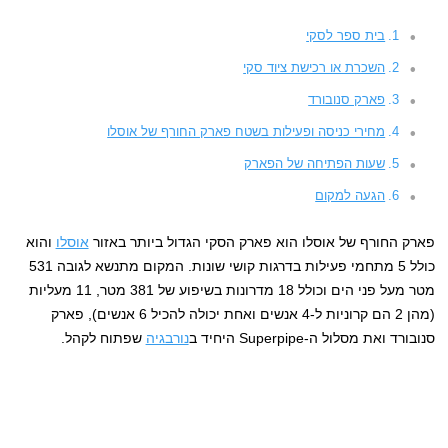
בית ספר לסקי
השכרת או רכישת ציוד סקי
פארק סנובורד
מחירי כניסה ופעילות בשטח פארק החורף של אוסלו
שעות הפתיחה של הפארק
הגעה למקום
פארק החורף של אוסלו הוא פארק הסקי הגדול ביותר באזור
אוסלו
והוא
כולל 5 מתחמי פעילות בדרגות קושי שונות. המקום מתנשא לגובה 531
מטר מעל פני הים וכולל 18 מדרונות בשיפוע של 381 מטר, 11 מעליות
(מהן 2 הם קרוניות ל-4 אנשים ואחת יכולה להכיל 6 אנשים), פארק
סנובורד ואת מסלול ה-Superpipe היחיד ב
נורבגיה
שפתוח לקהל.