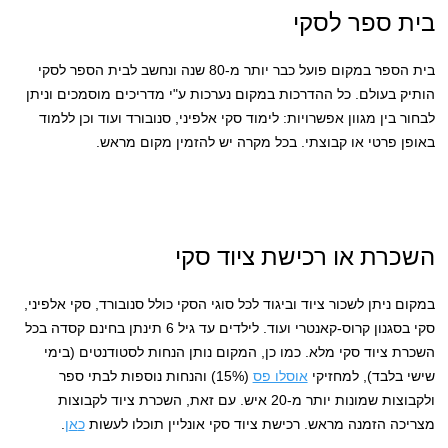
בית ספר לסקי
בית הספר במקום פועל כבר יותר מ-80 שנה ונחשב לבית הספר לסקי
הותיק בעולם. כל ההדרכות במקום נערכות ע"י מדריכים מוסמכים וניתן
לבחור בין מגוון אפשרויות: לימוד סקי אלפיני, סנובורד ועוד וכן ללמוד
באופן פרטי או קבוצתי. בכל מקרה יש להזמין מקום מראש.
השכרת או רכישת ציוד סקי
במקום ניתן לשכור ציוד וביגוד לכל סוגי הסקי כולל סנובורד, סקי אלפיני,
סקי בסגנון קרוס-קאנטרי ועוד. לילדים עד גיל 6 תינתן בחינם קסדה בכל
השכרת ציוד סקי מלא. כמו כן, המקום נותן הנחות לסטודנטים (בימי
שישי בלבד), למחזיקי
אוסלו פס
(15%) והנחות נוספות לבתי ספר
ולקבוצות שמונות יותר מ-20 איש. עם זאת, השכרת ציוד לקבוצות
מצריכה הזמנה מראש. רכישת ציוד סקי אונליין תוכלו לעשות
כ
א
ן
.