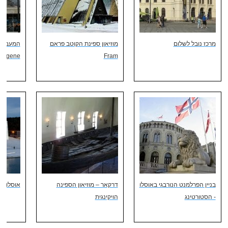
מרכז נובל לשלום
מוזיאון ספינת הקוטב פראם
המעבורת 
fergene
Fram
בניין הפרלמנט הנורבגי באוסלו
דרקאר – מוזיאון הספינה
אוסלו - 
- הסטורטינג
הויקינגית