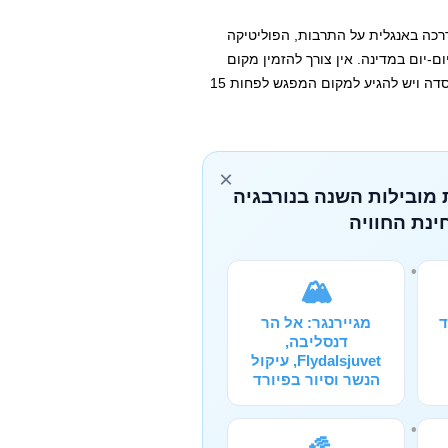
 שעות לאורך 12 ק"מ וכוללים הדרכה באנגלית על התרבות, הפוליטיקה
ם-יום במדינה. אין צורך להזמין מקום
מראש אבל זה מומלץ. מחיר הטיול כולל השכרה של אופניים וקסדה ויש להגיע למקום המפגש לפחות 15
×
 מובילות השנה בנורבגיה
ינת החוויה
🏔️
ד
מגיירנגר: אל הר
דנסליבה,
Flydalsjuvet, עיקול
הנשר וסיור בפיורד