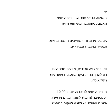
ית
, נסיעה בדרכי עפר ועוד. הטיול יוצא
ו כל יום בקיץ (אמצע יוני-תחילת ספטמבר) בשעה 13:00 ומאמצע ספטמבר-מאי הוא מיועד
לים בסתיו ובחורף מחייבים הזמנה מראש.
וב, בתי קפה טרנדים, מפלים מפתיעים,
משך 3 שעות לאורך 11 ק"מ כולל עצירה לאורך הנהר, ביקור בשכונות אופנתיות
 של אוסלו.
הטיול נערך ברובו במישור ולכן הוא מיועד לרוכבים מגיל 7 ומעלה. הטיול יוצא לדרכו כל יום ב-10:00
 וספטמבר (מומלץ להזמין מקום מראש).
ודשים אוקטובר-מרץ הטיול מתבצע רק לקבוצות שכוללות 6 אנשים ומעלה. יש להגיע למקום המפגש