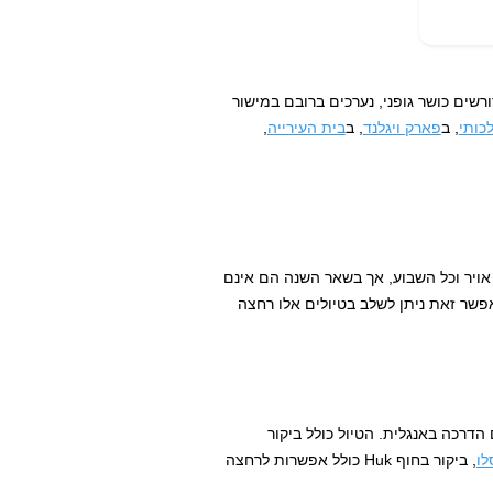
רשים כושר גופני, נערכים ברובם במישור
כותי
, ב
פארק ויגלנד
, ב
בית העירייה
,
 אויר וכל השבוע, אך בשאר השנה הם אינם
אפשר זאת ניתן לשלב בטיולים אלו רחצה
ים 3.5 שעות לאורך 18 ק"מ וכוללים הדרכה באנגלית. הטיול כולל ביקור
לו
, ביקור בחוף Huk כולל אפשרות לרחצה