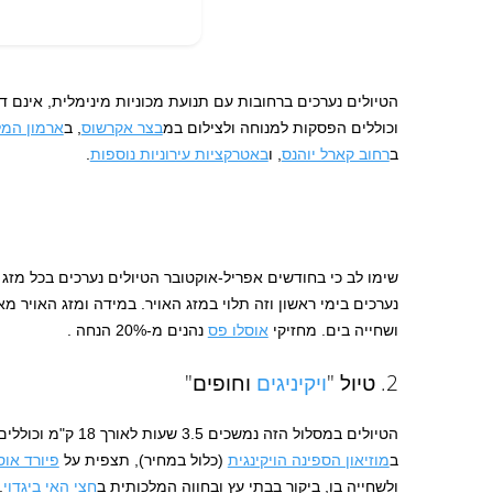
הטיולים נערכים ברחובות עם תנועת מכוניות מינימלית, אינם דו
וכוללים הפסקות למנוחה ולצילום במ
בצר אקרשוס
, ב
ארמון המל
ב
רחוב קארל יוהנס
, ו
באטרקציות עירוניות נוספות
.
שימו לב כי בחודשים אפריל-אוקטובר הטיולים נערכים בכל מזג
נערכים בימי ראשון וזה תלוי במזג האויר. במידה ומזג האויר מ
ושחייה בים. מחזיקי
אוסלו פס
נהנים מ-20% הנחה .
2. טיול "
ויקיניגים
וחופים"
הטיולים במסלול הזה נמשכ
ב
מוזיאון הספינה הויקינגית
(כלול במחיר), תצפית על
פיורד אוס
ולשחייה בו, ביקור בבתי עץ ובחווה המלכותית ב
חצי האי ביגדוי
.