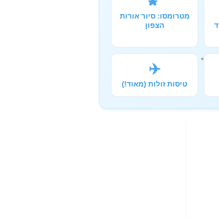
🌠
מטרומסו: סיור אורות
ד
הצפון
✈️
טיסות זולות (מאוד!)