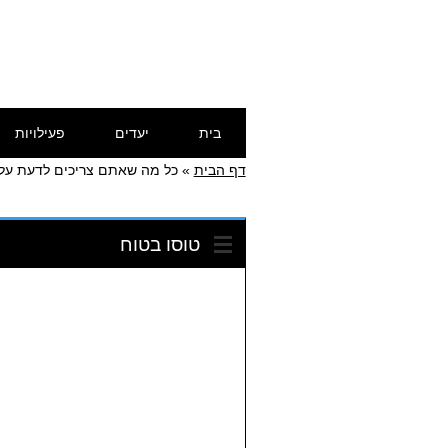
Skip
Main menu
בית
יעדים
פעילויות
to
content
דף הבית
»
כל מה שאתם צריכים לדעת על ט
טוסו בטוח