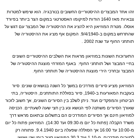
זהו אחד המבצרים ההיסטוריים החשובים בנורבגיה. הוא שימש למטרות
צבאיות מאז 1640 הודות למיקומו האסטרטגי במקום הצר ביותר בפיורד
אוסלו. מטרת המוזיאון היא להציג את ההיסטוריה של המבצר עם דגש על
שהתרחש במקום ב-9/4/1940. המקום אף מציג את ההיסטוריה של
תותחני החוף עד שנת 2002 .
התערוכות השונות במוזיאון מראות את השלבים ההיסטוריים השונים
בחיי המבצר ושל תותחני החוף: באגף המזרחי מוצגת ההיסטוריה של
המבצר ובחרכי הירי מוצגת ההיסטוריה של תותחני החוף.
המוזיאון מציע סיורים מודרכים במשך כל השנה בנושאים שונים: סיור
בעקבות המאורעות ב-1940, סיור בסוללת התותחנים, היסטוריה, בתי
הביטחון והמפקדים ועוד. ניתן לשלב בין הסיורים השונים, אך חשוב לזכור
שאורך הסיורים משתנה לפי הנושא ונע בין חצי שעה לשעתיים. הכניסה
למוזיאון חינם אך הסיורים המודרכים הם בתשלום ובתאום מראש דרך
משרד הקבלה (פתוח כל יום מ-09:30 ועד 14:30). המוזיאון פתוח כל יום
מ-10:00 עד 16:00 אך הסוללה שפעלה ביום 9.4.1940. פתוחה רק
לסיורים מודרכים. מ-1.10 ועד 30.3 המוזיאון סגור בימי שני ושישי.