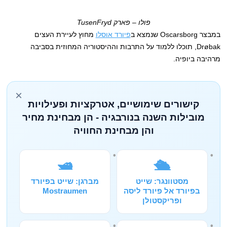
פולו – פארק TusenFryd
במבצר Oscarsborg שנמצא ב
פיורד אוסלו
מחוץ לעיירת העצים
Drøbak, תוכלו ללמוד על התרבות וההיסטוריה המחוזית בסביבה
מרהיבה ביופיה.
×
קישורים שימושיים, אטרקציות ופעילויות
מובילות השנה בנורבגיה - הן מבחינת מחיר
והן מבחינת החוויה
🛥️
🛳️
מסטוונגר: שייט
מברגן: שייט בפיורד
בפיורד אל פיורד ליסה
Mostraumen
ופריקסטולן