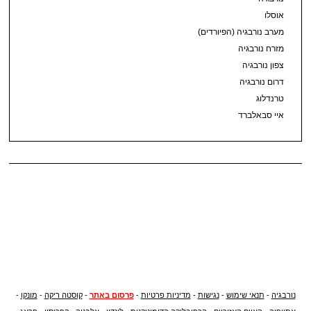
אוסלו
מערב נורבגיה (הפיורדים)
מזרח נורבגיה
צפון נורבגיה
דרום נורבגיה
טרנדלוג
איי סבאלברד
נורבגיה
-
תנאי שימוש
-
נגישות
-
מדיניות פרטיות
-
פרסום באתר
-
קוסטה ריקה
-
מונקו
-