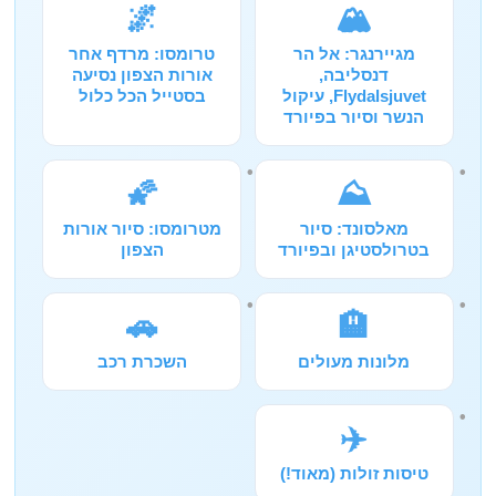
🌌
🏔️
מגיירנגר: אל הר
טרומסו: מרדף אחר
דנסליבה,
אורות הצפון נסיעה
Flydalsjuvet, עיקול
בסטייל הכל כלול
הנשר וסיור בפיורד
🌠
⛰️
מאלסונד: סיור
מטרומסו: סיור אורות
בטרולסטיגן ובפיורד
הצפון
🚗
🏨
מלונות מעולים
השכרת רכב
✈️
טיסות זולות (מאוד!)