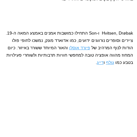
Hvitsen, Drøbak ו-Son התחילו כמושבות אמנים באמצע המאה ה-19.
ציירים וסופרים נורווגים ידועים, כמו אדוארד מונק, נמשכו לחופי פולו
הודות לנוף המרהיב של
פיורד אוסלו
והאור המיוחד ששורר באיזור. כיום
המחוז מהווה אופציה טובה למחפשי חוויות תרבותיות ולשוחרי פעילויות
בטבע כמו
גולף
ו
דייג
.