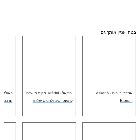
בטח יעניין אותך גם:
אסקר וביירום - Asker &
ורודאל - Vrådal. מקום מושלם
ראולנד -
Bærum
לתפוס דגים ולתפוס שלווה
נורבגי ק