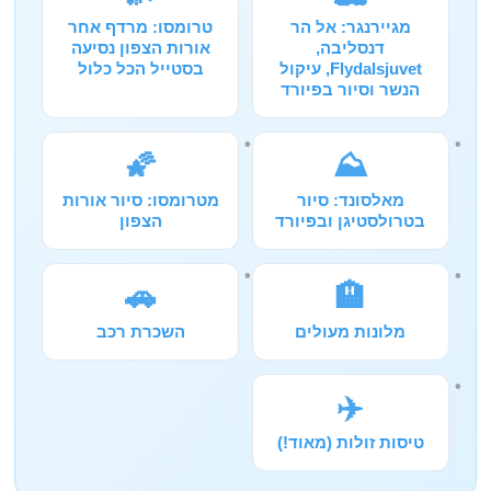
מגיירנגר: אל הר
טרומסו: מרדף אחר
דנסליבה,
אורות הצפון נסיעה
Flydalsjuvet, עיקול
בסטייל הכל כלול
הנשר וסיור בפיורד
🌠
⛰️
מאלסונד: סיור
מטרומסו: סיור אורות
בטרולסטיגן ובפיורד
הצפון
🚗
🏨
מלונות מעולים
השכרת רכב
✈️
טיסות זולות (מאוד!)