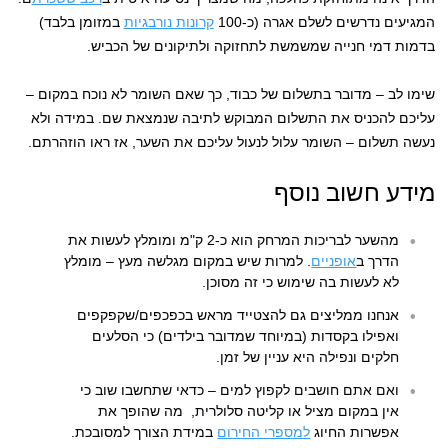
המגיעים נדרשים לשלם אגרה (כ-100
קרונות נורבגיות
במזומן בלבד)
בדמות דמי חנייה שמשמשת לתחזוקה ולתיקונים של הכביש.
שימו לב – מדובר בתשלום של כבוד, כך שאם השומר לא נוכח במקום –
עליכם להכניס את התשלום המבוקש לתיבה שנמצאת שם. במידה ולא
נעשה תשלום – השומר עלול לנעול עליכם את השער, אז ראו הוזהרתם.
מידע חשוב נוסף
מהשער לבריכות המרחק הוא כ-2 ק"מ ומומלץ לעשות את
הדרך ב
אופניים
. למרות שיש במקום מגלשה מעץ – מומלץ
לא לעשות בה שימוש כי זה מסוכן.
אנחנו ממליצים גם להצטייד מראש בכפכפים/שקפקפים
ואפילו בקסדות (במיוחד שמדובר בילדים) כי הסלעים
חלקים ונפילה היא עניין של זמן.
ואם אתם חושבים לקפוץ למים – כדאי שתחשבו שוב כי
אין במקום מציל או קליטה סלולרית, מה שהופך את
אפשרות החיוג
למספרי החירום
במידת הצורך למסובכת.