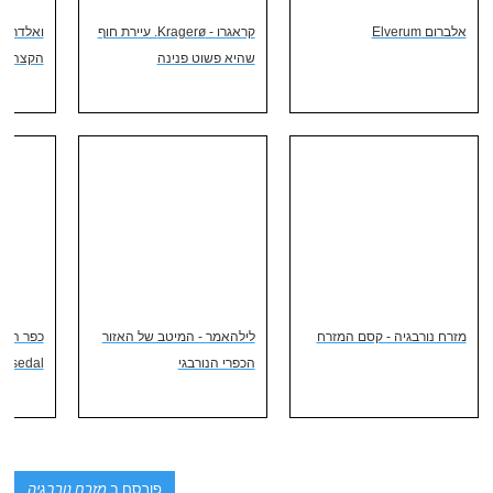
אלברום Elverum
קראגרו - Kragerø. עיירת חוף
שהיא פשוט פנינה
הקצה...
מזרח נורבגיה - קסם המזרח
לילהאמר - המיטב של האזור
כפר הנו
הכפרי הנורבגי
msedal
פורסם ב
מזרח נורבגיה