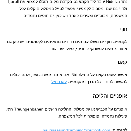
נהר Nidelva עובר ליד הקמפינג. בקרבת מקום תוכלו למצוא את Tjørull
ולדוג גם שם. מסביב לקמפינג אפשר לטייל במסלולים קלים לכל
המשפחה, מבוגרים וצעירים כאחד ויש כאן גם חופים נחמדים.
חוף
לקמפינג חוף ים משלו עם מים רדודים מתאימים לקטנטנים. יש כאן גם
איזור מתאים למשחקי כדורעף, טיולי יער ועוד.
קאנו
אפשר לשוט בקאנו על ה-Nidelva. אם אתם ממש בכושר, אתה יכולים
למעשה לחתור כל הדרך מהקמפינג
לארנדאל
.
אופניים והליכה
אופניים על הכביש או על מסלולי ההליכה הישנים Treungenbanen היא
פעילות נחמדה ופופולרית לכל המשפחה.
להזמנות:
haugsaasundcamping@outlook.com