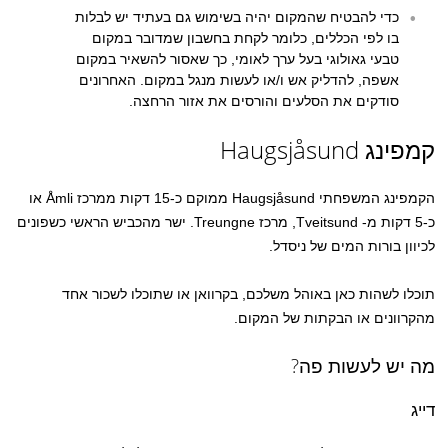
כדי להבטיח שהמקום יהיה בשימוש גם בעתיד יש לבלות
בו לפי הכללים, כלומר לקחת בחשבון שמדובר במקום
טבעי גאולוגי בעל ערך לאומי, כך שאסור להשאיר במקום
אשפה, להדליק אש ו/או לעשות מנגל במקום. האחרונים
סודקים את הסלעים והורסים את אזור הרחצה.
קמפינג Haugsjåsund
הקמפינג המשפחתי Haugsjåsund ממוקם כ-15 דקות ממרכז Åmli או
כ-5 דקות מ- Tveitsund, מרכז Treungne. ישר מהכביש הראשי כשפונים
לכיוון בורות המים של ניסדל.
תוכלו לשהות כאן באוהל משלכם, בקרוואן או שתוכלו לשכור אחד
מהקרוונים או הבקתות של המקום.
מה יש לעשות פה?
דייג