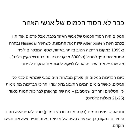
כבר לא הסוד הכמוס של אנשי האזור
המקום היה הסוד הכמוס של אנשי האזור בלבד, אבל פרסום אודותיו
בכתב העת Aftenposten שינה את התמונה. כשהעיר Nissedal נבחרה
ב-1999 כמקום הרחצה הטוב ביותר באיזור, שטף המבקרים לעיר
המנומנמת הפך למבול (כ-3000 מבקרים כל יום בחודשי הקיץ בלבד),
מה שהביא את העירייה אפילו לשקול לסגור את המקום לציבור.
כיום הבריכות במקום הן פארק מגלשות מים טבעי שמתאים לבני כל
הגילים, כאשר בימים חמים התענוג גדול עוד יותר כי הבריכות מחוממות
ע"י הסלעים וההרים שמסביבן – מה שהופך אותן לבריכות חמות מאוד
(21-25 מעלות צלסיוס).
וכנראה שבימים חמים (בקנה מידה נורבגי כמובן) סביר להניח שלא תהיו
היחידים במקום, כך שצפויה בעיה של מציאת מקום חנייה אלא אם תגיעו
מוקדם.