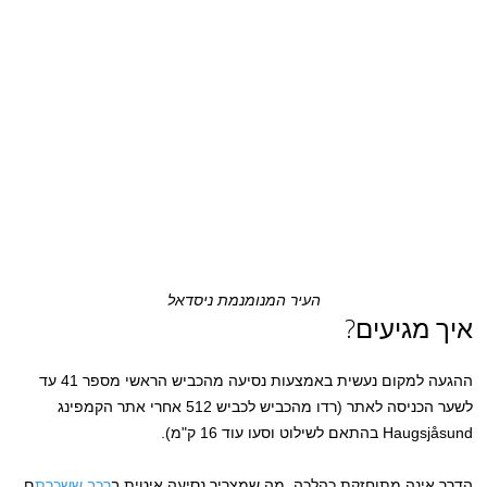
העיר המנומנמת ניסדאל
איך מגיעים?
ההגעה למקום נעשית באמצעות נסיעה מהכביש הראשי מספר 41 עד
לשער הכניסה לאתר (רדו מהכביש לכביש 512 אחרי אתר הקמפינג
Haugsjåsund בהתאם לשילוט וסעו עוד 16 ק"מ).
הדרך אינה מתוחזקת כהלכה, מה שמצריך נסיעה איטית ב
רכב ששכרת
ם.