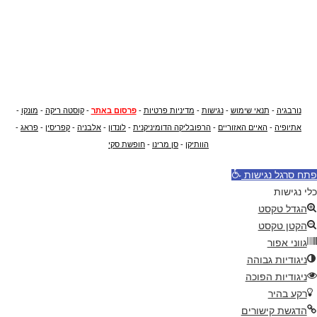
נורבגיה
-
תנאי שימוש
-
נגישות
-
מדיניות פרטיות
-
פרסום באתר
-
קוסטה ריקה
-
מונקו
-
אתיופיה
-
האיים האזוריים
-
הרפובליקה הדומיניקנית
-
לונדון
-
אלבניה
-
קפריסין
-
פראג
-
הוותיקן
-
סן מרינו
-
חופשת סקי
פתח סרגל נגישות
כלי נגישות
הגדל טקסט
הקטן טקסט
גווני אפור
ניגודיות גבוהה
ניגודיות הפוכה
רקע בהיר
הדגשת קישורים