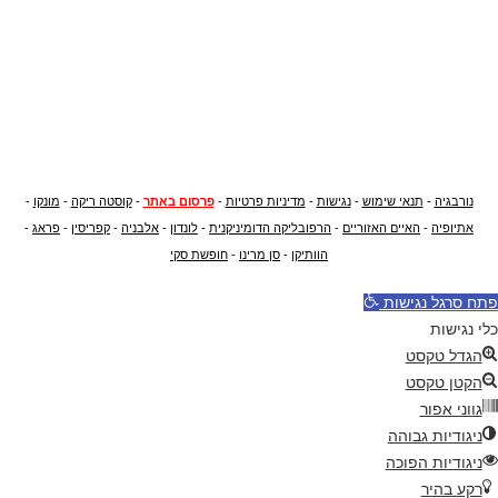
נורבגיה
-
תנאי שימוש
-
נגישות
-
מדיניות פרטיות
-
פרסום באתר
-
קוסטה ריקה
-
מונקו
-
אתיופיה
-
האיים האזוריים
-
הרפובליקה הדומיניקנית
-
לונדון
-
אלבניה
-
קפריסין
-
פראג
-
הוותיקן
-
סן מרינו
-
חופשת סקי
פתח סרגל נגישות
כלי נגישות
הגדל טקסט
הקטן טקסט
גווני אפור
ניגודיות גבוהה
ניגודיות הפוכה
רקע בהיר