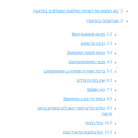
כאן תמצאו את רשימת המלונות המומלצים בקראגרו
אטרקציות בקראגרו
מוזיאון Berg Kragerø
רכיבה על סוסים
טיפוס לפסגת Storkollen
מבצר Gunnarsholmen
בריכת השחייה הפתוחה ב-Lovisenberg
שיט בסירות פדלים
האי Skåtøy
בקתת הדייגים ב-Stangnes
טיולים רגליים לאורך השבילים החופיים ברחבי
קראגרו
טיולי כלניות
טיול בעקבות אדוארד מונק