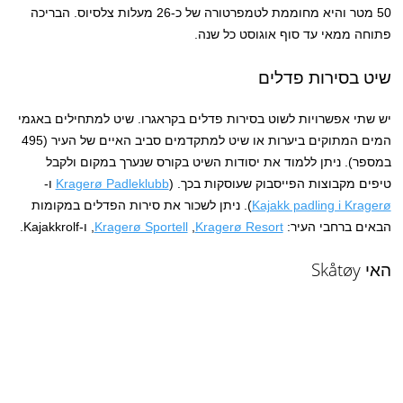
50 מטר והיא מחוממת לטמפרטורה של כ-26 מעלות צלסיוס. הבריכה
פתוחה ממאי עד סוף אוגוסט כל שנה.
שיט בסירות פדלים
יש שתי אפשרויות לשוט בסירות פדלים בקראגרו. שיט למתחילים באגמי
המים המתוקים ביערות או שיט למתקדמים סביב האיים של העיר (495
במספר). ניתן ללמוד את יסודות השיט בקורס שנערך במקום ולקבל
טיפים מקבוצות הפייסבוק שעוסקות בכך. (
Kragerø Padleklubb
ו-
Kajakk padling i Kragerø
). ניתן לשכור את סירות הפדלים במקומות
הבאים ברחבי העיר:
Kragerø Resort
,
Kragerø Sportell
, ו-Kajakkrolf.
האי Skåtøy