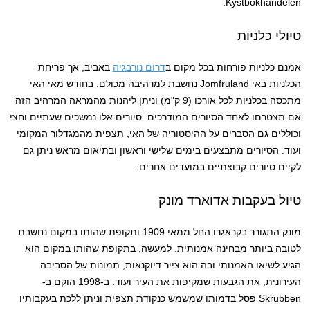
Kystbokhandelen.
טיולי כלניות
אמנם כלניות פורחות בכל מקום ב
דרום נורבגיה
באביב, אך פריחת
הכלניות באי Jomfruland נחשבת למרהיבה מכולם. בחודש מאי האי
מתכסה בכלניות לכל אורכו (9 ק"מ) וניתן ליהנות מהמראה המרהיב הזה
אם תצטרםו לאחד הסיורים המודרכים. סיורים אלו נמשכים שעתיים וחצי
וכוללים גם הסברים על ההיסטוריה של האי, תצפית מהמגדלור המקומי
ועוד. הסיורים מתבצעים בימים שלישי וראשון ובתיאום מראש ניתן גם
לקיים סיורים קבוצתיים במועדים אחרים.
טיול בעקבות אדוארד מונק
מונק התגורר בקראגרו החל ממאי 1909 ותקופת שהותו במקום נחשבת
לטובה ביותר מבחינה אמנותית. למעשה, בתקופת שהותו במקום הוא
הגיע לשיאו האמנותי ובה הוא צייר דיוקנאות, תמונות של הסביבה
העירונית, את הגבעות שמקיפות את העיר ועוד. ב-1998 הוקם ב-
Skrubben פסל בדמותו שמשמש כנקודת תצפית וניתן ללכת בעקבותיו