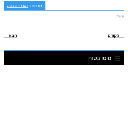
פורסם ב
מזרח נורבגיה
קישור
.
POST NAVIGATION
→ הקודם
הבא ←
טוסו בטוח