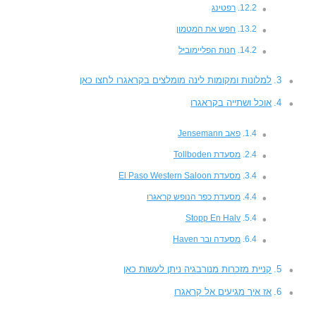
רפטינג
חפש את המטמון
חנות הפליימוביל
למלונות ומקומות לינה מומלצים בקראגרו לחצו כאן
אוכל ושתייה בקראגרו
פאב Jensemann
מסעדת Tollboden
מסעדת El Paso Western Saloon
מסעדת כפר הנופש קראגרו
Stopp En Halv
מסעדה ובר Haven
קניית מזכרות מנורבגיה ניתן לעשות כאן
אז איך מגיעים אל קראגרו