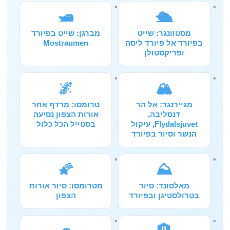
🛥️
🛳️
מסטוונגר: שייט
מברגן: שייט בפיורד
בפיורד אל פיורד ליסה
Mostraumen
ופריקסטולן
🌌
🏔️
מגיירנגר: אל הר
טרומסו: מרדף אחר
דנסליבה,
אורות הצפון נסיעה
Flydalsjuvet, עיקול
בסטייל הכל כלול
הנשר וסיור בפיורד
🌠
⛰️
מאלסונד: סיור
מטרומסו: סיור אורות
בטרולסטיגן ובפיורד
הצפון