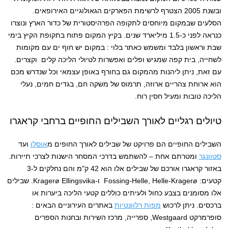
ובשנת 2005 הצטרף לרשימת הפארקים הגאולוגיים האירופאים.
הסלעים שבמקום מיוחסים לתקופה הפרהיסטורית של כדור הארץ ונוצרו
כנראה לפני כ-1.5 מיליארד שנים. בקיץ המקום פתוח בתקופת הקיץ בימי
שבת וראשון בלבד ומשמש כאתר בלוי : במקום יש חוף ים עם מקומות
לשחייה, בית קפה שמגיש ופלים ואפשרות לטיולי הליכה קלים וקצרים.
עם זאת, ניתן ליהנות מהמקום גם בחורף באופן עצמאי וכל שנדרש מכם
הוא ארוחת צהריים ארוזה, תרמוס של משקה חם, בגדים חמים, נעלי
הליכה טובות ומעיל חסין רוח.
טיולים רגליים לאורך השבילים החופיים ברחבי קראגרו
השבילים החופיים הם פרויקט של שבילים לאורך החופים מ
אוסלו
ועד
סטוונגר
ומטרתם אחת – להשתמש בדרכי המסחר הישנות לצרכי תיירות.
באזור קראגרו אורכם של שבילים אלו הוא 42 ק"מ והם נחלקים ל-3
קטעים: Fossing-Helle, Helle-Kragerø ו-Kragerø Ellingsvika. שבילים
אלו מסומנים בצבע כחול ולעיתים כוללים קטעי הליכה ביערות או
ברכסים. ניתן לרכוש
מפות רלוונטיות
באתרים העירוניים הבאים :
סופרמרקט Westgaard, ספרייה, מרכז השירות ובחנות הספרים