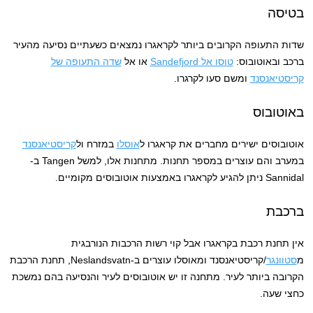
בטיסה
שדות התעופה הקרובים ביותר לקראגרו נמצאים כשעתיים נסיעה מהעיר
ברכב ובאוטובוס:
טוסו אל Sandefjord
או אל
שדה התעופה של
קריסטיאנסנד
ומשם סעו לקרגרו.
באוטובוס
אוטובוסים ישירים מחברים את קראגרו ל
אוסלו
במזרח ול
קריסטיאנסנד
במערב והם עוצרים במספר תחנות. מתחנות אלו, למשל Tangen ב-
Sannidal ניתן להגיע לקראגרו באמצעות אוטובוסים מקומיים.
ברכבת
אין תחנת רכבת בקראגרו אבל קוי רשות הרכבות הנורבגית
מ
סטוונגר
/קריסטיאנסנד ומאוסלו עוצרים ב-Neslandsvatn, תחנת הרכבת
הקרובה ביותר לעיר. מתחנה זו יש אוטובוסים לעיר והנסיעה בהם נמשכת
כחצי שעה.