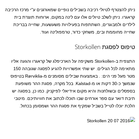
ניתן להצטרף לטיולי רכיבה בשבילים נופיים שמאורגנים ע"י מרכז הרכיבה
קראגרו. ניתן לשלב טיולים אלו עם לינה במקום, ארוחות תוצרת בית
לילדים ולמבוגרים, השתתפות בפעילויות משעשעות, שחייה בבריכת
שחייה מחוממת ובים, משחקי כדור, טרמפולינה ועוד.
טיפוס לפסגת Storkollen
התצפית ב-Storkollen משקיפה על הארכיפלג של קראגרו והגעה אליו
מתאימה לכל הגילים. יש שתי אפשרויות להגיע לפסגה שגובהה 150
מטר מעל פני הים: . באמצעות שבילים מסומנים מ-Rørviklia בטיפוס
שנמשך כ-30 דקות או מ-Kalstad. בכל מקרה, פסגת ההר משופעת
בספסלים ובשולחנות והיא מקום אידיאלי לפיקניק. כמו כן, בפסגה יש
תיבת דואר עם ספר אורחים שבו תוכלו לכתוב את חוויותיכם. מיטבי
הלכת יוכלו לטייל בשביל שמקיף את פסגת ההר ושמסומן בכחול.