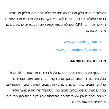
פעילות זו הינה חלק מרשת עולמית שכוללת יותר מ-2 מיליון מטמונים
ברחבי העולם. זו דרך ייחודית להכיר את קראגרו וכל שנדרש מכם לעשות
הוא להצטייד ב- GPS. לקבלת מפות וקוארדינטות עומדים לרשותכם שני
אתרי אינטרנט
www.geocaching.com
www.grenlandsmafiaen.no
SANNIDAL BYGDETUN
זהו אוסף של מבנים היסטוריים שכולל 8 בניינים מהמאות ה-18 וה-19
כולל בית מרחץ, אסם, מחסן, טחנת קמח, בית חווה ועוד. הבניינים
כוללים חפצים מקוריים שנתרמו ע"י התושבים ולוחות הסבר היסטוריים.
במקום נערכים פסטיבלים שונים כמו פסטיבל הדייסה שמושך אלפי
אנשים. למקום אין שעות פתיחה מסודרות אך ניתן ליהנות כאן מסיורים
מודרכים בתיאום מראש.