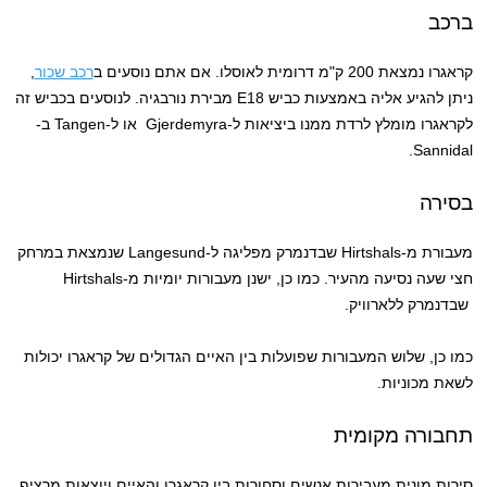
ברכב
קראגרו נמצאת 200 ק"מ דרומית לאוסלו. אם אתם נוסעים ב
רכב שכור
,
ניתן להגיע אליה באמצעות כביש E18 מבירת נורבגיה. לנוסעים בכביש זה
לקראגרו מומלץ לרדת ממנו ביציאות ל-Gjerdemyra או ל-Tangen ב-
Sannidal.
בסירה
מעבורת מ-Hirtshals שבדנמרק מפליגה ל-Langesund שנמצאת במרחק
חצי שעה נסיעה מהעיר. כמו כן, ישנן מעבורות יומיות מ-Hirtshals
שבדנמרק ללארוויק.
כמו כן, שלוש המעבורות שפועלות בין האיים הגדולים של קראגרו יכולות
לשאת מכוניות.
תחבורה מקומית
סירות מונית מעבירות אנשים וסחורות בין קראגרו והאיים ויוצאות מרציף