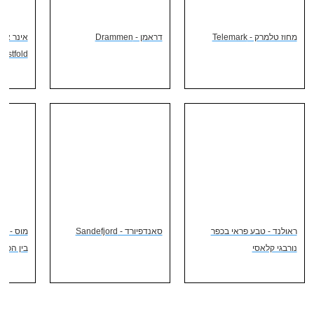
מחוז טלמרק - Telemark
דראמן - Drammen
Østfold
ראולנד - טבע פראי בכפר
סאנדפיורד - Sandefjord
נורבגי קלאסי
בין הפיור