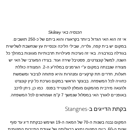
הכנסיה באי Skåtøy
אי זה הוא האי הגדול ביותר בקראגרו והוא ביתם של כ-250 תושבים.
במקום יש בית קפה, גלריה, שבילי הליכה וכנסיית עץ שנחשבת לשלישית
בגודלה בנורבגיה. באי זה נערכות פעילויות תרבותיות מגוונות במהלך כל
השנה, למשל קונצרטים, פסטיבל שירה ועוד. בצידו המערבי של האי יש
מצודה שנבנתה במקום ע"י הגרמנים במלח"ע ה-2. המצודה כוללת
תעלות, חדרים תת קרקעיים ומנהרות והיא פתוחה לציבור ומשמשת
כחוויה לכל המשפחה. בבונקר הראשי במקום נערכת כל קיץ קונצרט
ולהנאה מירבית מהמקום מומלץ להצטייד בפנס. כמו כן, ניתן לרכב
באופניים לאורך האי במסלול שנמשך 7 ק"מ ושמתאים לכל המשפחה.
בקתת הדייגים ב-Stangnes
המקום נבנה בשנות ה-70 של המאה ה-19 ושימש כבקתת דיג עד סוף
שנות ה-60. כיום המקום נמצא בבעלותה של אגודת התיירות המקומית