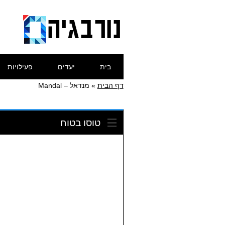
Skip
Main menu
בית
יעדים
פעילויות
to
content
דף הבית
»
מנדאל – Mandal
טוסו בטוח