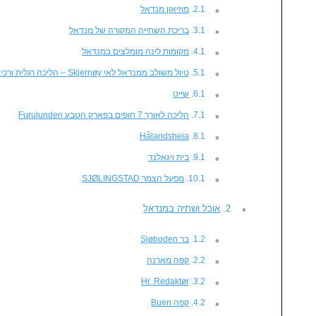
מוזיאון מנדאל
בריכת השחייה המקורה של מנדאל
מקומות לינה מומלצים במנדאל
טיול משולב ממנדאל לאי Skjernøy – הליכה רגלית ורכיבה על אופניים
שייט
הליכה לאורך 7 חופים בפארק הטבע Furulunden
Hålandsheia
בית ויגאלנד
מפעל הצמר SJØLINGSTAD
אוכל ושתיה במנדאל
בר Sjøboden
קפה מארנה
Hr. Redaktør
קפה Buen