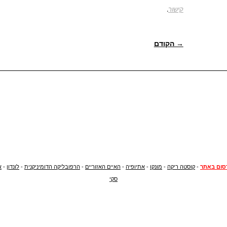
קישור
.
POST NAVIGATION
→ הקודם
סום באתר
-
קוסטה ריקה
-
מונקו
-
אתיופיה
-
האיים האזוריים
-
הרפובליקה הדומיניקנית
-
לונדון
-
א
סקי