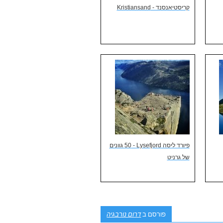
קריסטיאנסנד - Kristiansand
פיורד ליסה Lysefjord - ‏50 גוונים
של גרניט
פורסם ב
דרום נורבגיה