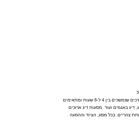
ל
במנדאל תוכלו ליהנות מסוגי דייג שונים. החל ממסעות דיג מודרכים שנמשכים בין 4 ל-8 שעות ומתאימים
לג, דיג באגמים ועוד. מסעות דיג ארוכים
וב 8 שעות וכוללים גם ארוחת צהריים. בכל מסע, הציוד וההסעה