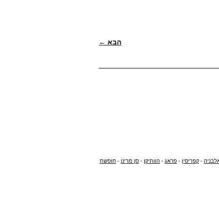
הבא ←
לבניה
-
קפריסין
-
פראג
-
הוותיקן
-
סן מרינו
-
חופשת