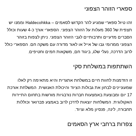
ספארי הזוהר הצפוני
זהו טיול ספארי שמגיע להר הקדוש לסאמים – Haldecohkka וממנו יש
תצפית של 360 מעלות על הזוהר הצפוני. הספארי אורך כ-4 שעות וכולל
הסברים מדעיים ותרבותיים לגבי הזוהר הצפוני. ניתן לצפות בזוהר
הצפוני ממרומי גבו של אייל או לאור מדורה עם משקה חם. הספארי כולל
לרוב הדרכה, נעלי שלג, ביגוד חם, משקאות חמים וחטיפים.
השתתפות במשלחת סקי
זו הזדמנות לחוות חיים במשלחת אתגרית והיא מתאימה רק לאלו
שמעוניינים לבחון את גבולות הציוד והיכולת האנושית. המשלחת אורכת
17 יום ומבוצעת באמצעות חברות נורבגיות מורשות בתחום התיירות
האקולוגית. המשלחות יוצאות לדרכן לרוב באמצע פברואר וכוללות
תחבורה, לינה, פנסיון מלא וציוד.
צפרות ברחבי ארץ הסאמים