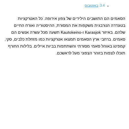
באוטובוס
הסאמים הם התושבים הילידים של צפון אירופה. כל האטרקציות
בטונדרה הנורבגית משקפות את המסורת, ההיסטוריה ואורח החיים
שלהם. באיזור Karasjok ו-Kautokeino תשעה מכל עשרה אנשים הם
סאמים. ברחבי ארץ הסאמים תמצאו אטרקציות כמו מזחלת כלבים, סקי,
קמפינג באוהל סאמי מסורתי והשתתפות בביות איילים. בלילות החורף
תוכלו לצפות בזוהר הצפוני מעל לראשכם.