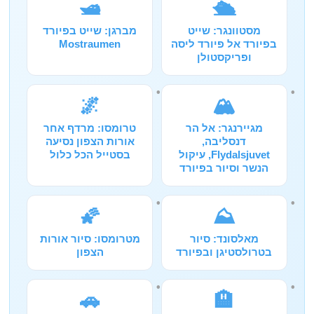
🛥️
🛳️
מסטוונגר: שייט
מברגן: שייט בפיורד
בפיורד אל פיורד ליסה
Mostraumen
ופריקסטולן
🌌
🏔️
מגיירנגר: אל הר
טרומסו: מרדף אחר
דנסליבה,
אורות הצפון נסיעה
Flydalsjuvet, עיקול
בסטייל הכל כלול
הנשר וסיור בפיורד
🌠
⛰️
מאלסונד: סיור
מטרומסו: סיור אורות
בטרולסטיגן ובפיורד
הצפון
🚗
🏨