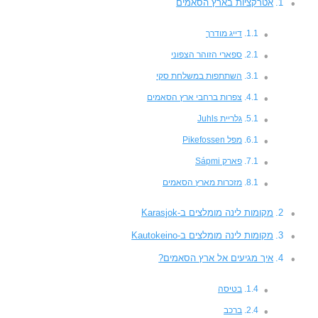
אטרקציות בארץ הסאמים
דייג מודרך
ספארי הזוהר הצפוני
השתתפות במשלחת סקי
צפרות ברחבי ארץ הסאמים
גלריית Juhls
מפל Pikefossen
פארק Sápmi
מזכרות מארץ הסאמים
מקומות לינה מומלצים ב-Karasjok
מקומות לינה מומלצים ב-Kautokeino
איך מגיעים אל ארץ הסאמים?
בטיסה
ברכב