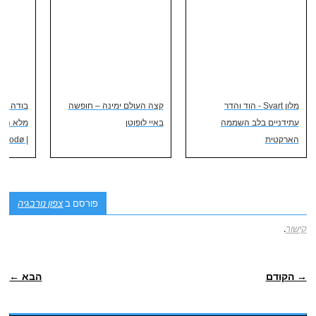
מלון Svart - הוד והדר
קצה העולם ימינה – חופשה
בודה - ת
עתידניים בלב השממה
באיי לופוטן
מלא הדר
הארקטית
| Bodø
פורסם ב
צפון נורבגיה
קישור
.
POST NAVIGATION
→ הקודם
הבא ←