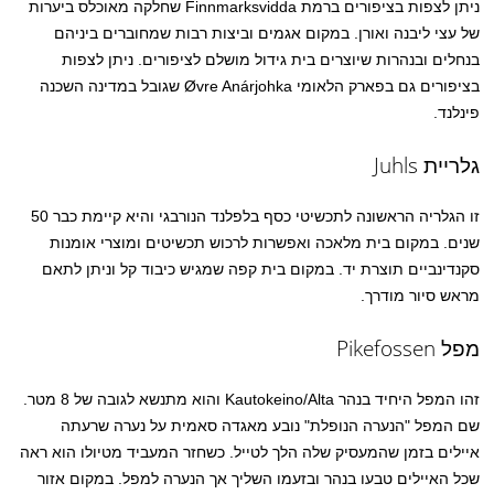
ניתן לצפות בציפורים ברמת Finnmarksvidda שחלקה מאוכלס ביערות
של עצי ליבנה ואורן. במקום אגמים וביצות רבות שמחוברים ביניהם
בנחלים ובנהרות שיוצרים בית גידול מושלם לציפורים. ניתן לצפות
בציפורים גם בפארק הלאומי Øvre Anárjohka שגובל במדינה השכנה
פינלנד.
גלריית Juhls
זו הגלריה הראשונה לתכשיטי כסף בלפלנד הנורבגי והיא קיימת כבר 50
שנים. במקום בית מלאכה ואפשרות לרכוש תכשיטים ומוצרי אומנות
סקנדינביים תוצרת יד. במקום בית קפה שמגיש כיבוד קל וניתן לתאם
מראש סיור מודרך.
מפל Pikefossen
זהו המפל היחיד בנהר Kautokeino/Alta והוא מתנשא לגובה של 8 מטר.
שם המפל "הנערה הנופלת" נובע מאגדה סאמית על נערה שרעתה
איילים בזמן שהמעסיק שלה הלך לטייל. כשחזר המעביד מטיולו הוא ראה
שכל האיילים טבעו בנהר ובזעמו השליך אך הנערה למפל. במקום אזור