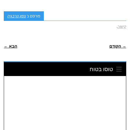
פורסם ב
צפון נורבגיה
קישור
.
POST NAVIGATION
→ הקודם
הבא ←
טוסו בטוח