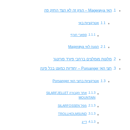
האי Magerøya – הגיון זה לא הצד החזק פה
אטרקציות באי
ספארי חורף
הגעה לאי Magerøya
מלונות מומלצים ברחבי פיורד פורזנגר
חצי האי Porsanger – יחודיות כמעט בכל פינה
אטרקציות בחצי האי Porsanger
אתר הקבורה SILARFJELLET
MOUNTAIN
מפל SILARFOSSEN
TROLLHOLMSUND
דייג