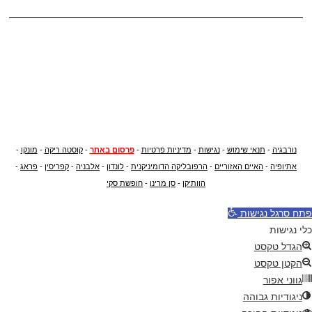
נורבגיה
-
תנאי שימוש
-
נגישות
-
מדיניות פרטיות
-
פרסום באתר
-
קוסטה ריקה
-
מונקו
-
אתיופיה
-
האיים האזוריים
-
הרפובליקה הדומיניקנית
-
לונדון
-
אלבניה
-
קפריסין
-
פראג
-
הוותיקן
-
סן מרינו
-
חופשת סקי
פתח סרגל נגישות
כלי נגישות
הגדל טקסט
הקטן טקסט
גווני אפור
ניגודיות גבוהה