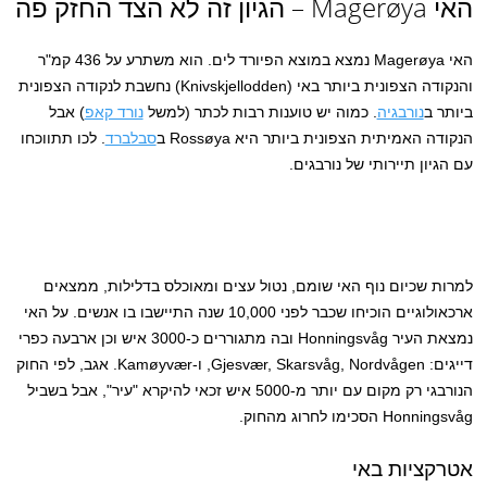
האי Magerøya – הגיון זה לא הצד החזק פה
האי Magerøya נמצא במוצא הפיורד לים. הוא משתרע על 436 קמ"ר
והנקודה הצפונית ביותר באי (Knivskjellodden) נחשבת לנקודה הצפונית
ביותר ב
נורבגיה
. כמוה יש טוענות רבות לכתר (למשל
נורד קאפ
) אבל
הנקודה האמיתית הצפונית ביותר היא Rossøya ב
סבלברד
. לכו תתווכחו
עם הגיון תיירותי של נורבגים.
למרות שכיום נוף האי שומם, נטול עצים ומאוכלס בדלילות, ממצאים
ארכאולוגיים הוכיחו שכבר לפני 10,000 שנה התיישבו בו אנשים. על האי
נמצאת העיר Honningsvåg ובה מתגוררים כ-3000 איש וכן ארבעה כפרי
דייגים: Gjesvær, Skarsvåg, Nordvågen, ו-Kamøyvær. אגב, לפי החוק
הנורבגי רק מקום עם יותר מ-5000 איש זכאי להיקרא "עיר", אבל בשביל
Honningsvåg הסכימו לחרוג מהחוק.
אטרקציות באי