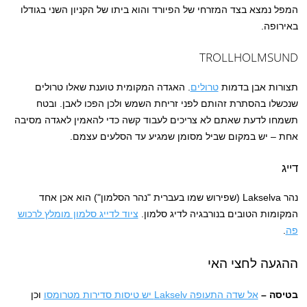
המפל נמצא בצד המזרחי של הפיורד והוא ביתו של הקניון השני בגודלו
באירופה.
TROLLHOLMSUND
תצורות אבן בדמות
טרולים
. האגדה המקומית טוענת שאלו טרולים
שנכשלו בהסתרת זהותם לפני זריחת השמש ולכן הפכו לאבן. ובטח
תשמחו לדעת שאתם לא צריכים לעבוד קשה כדי להאמין לאגדה מסיבה
אחת – יש במקום שביל מסומן שמגיע עד הסלעים עצמם.
דייג
נהר Lakselva (שפירוש שמו בעברית "נהר הסלמון") הוא אכן אחד
המקומות הטובים בנורבגיה לדיג סלמון.
ציוד לדיי
ג
סלמון מומלץ לרכוש
פה
.
ההגעה לחצי האי
בטיסה –
אל שדה התעופה Lakselv יש טיסות סדירות מטרומסו
וכן