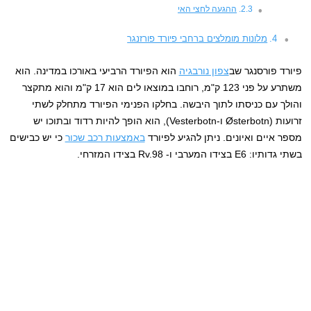
ההגעה לחצי האי
מלונות מומלצים ברחבי פיורד פורזנגר
פיורד פורסנגר שב
צפון נורבגיה
הוא הפיורד הרביעי באורכו במדינה. הוא
משתרע על פני 123 ק"מ, רוחבו במוצאו לים הוא 17 ק"מ והוא מתקצר
והולך עם כניסתו לתוך היבשה. בחלקו הפנימי הפיורד מתחלק לשתי
זרועות (Østerbotn ו-Vesterbotn), הוא הופך להיות רדוד ובתוכו יש
מספר איים ואיונים. ניתן להגיע לפיורד
באמצעות רכב שכור
כי יש כבישים
בשתי גדותיו: E6 בצידו המערבי ו- Rv.98 בצידו המזרחי.