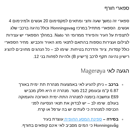
ספארי חורף
ספארי זה נמשך שעה וחצי ומתאים למקסימום 20 אנשים ולמינימום 4
אנשים. הספארי מתחיל במרכז Honningsvag וכולל נהיגה ברכבי שלג
לתצפית על העיר והפיורד ממרומי הר Nato. במהלך הספארי יש עצירות
לצילום ועצירות נוספות בהתאם לתנאי מזג האויר והכביש. מחיר הספארי
כולל קסדות, ציוד והדרכת בטיחות. שימו לב – כל הנהגים מחויבים להציג
רישיון נהיגה תקף לרכב (רישיון B) ולהיות לפחות בני 12.
הגעה לאי Magerøya
ברכב –
ניתן להגיע לאי באמצעות מנהרת תת ימית באורך
6.87 ק"מ ובעומק 212 מטר. מנהרה זו היא חלק מכביש
E69 ונחשבה בזמנה למנהרה התת-ימית הארוכה והעמוקה
בעולם. שימו לב – יש לבדוק את תנאי הנסיעה לפני
הכניסה למנהרה כי לעתים יש בה ערפל או קרח.
בסירה –
ספינת המסע החופית
עוצרת בעיר
Honningsvåg כי המים מסביב לאי אינם קופאים בחורף.