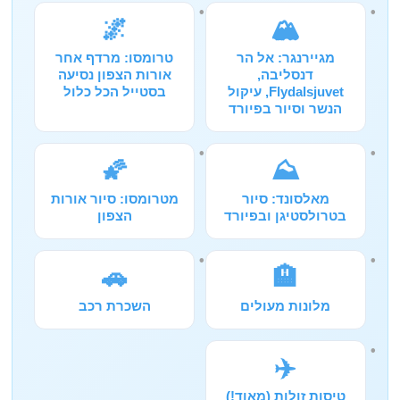
🌌
🏔️
מגיירנגר: אל הר
טרומסו: מרדף אחר
דנסליבה,
אורות הצפון נסיעה
Flydalsjuvet, עיקול
בסטייל הכל כלול
הנשר וסיור בפיורד
🌠
⛰️
מאלסונד: סיור
מטרומסו: סיור אורות
בטרולסטיגן ובפיורד
הצפון
🚗
🏨
מלונות מעולים
השכרת רכב
✈️
טיסות זולות (מאוד!)