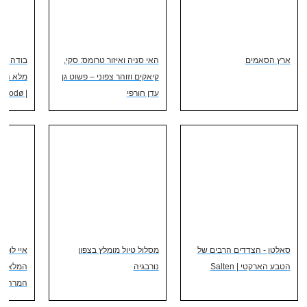
ארץ הסאמים
האי סניה ואיזור טרומס: סקי,
בודה - ת
קיאקים וזוהר צפוני – פשוט גן
מלא הדר
עדן חורפי
| Bodø
סאלטן - הצדדים הרבים של
מסלול טיול מומלץ בצפון
איי לופו
הטבע הארקטי | Salten
נורבגיה
המלא למ
המרהיב 