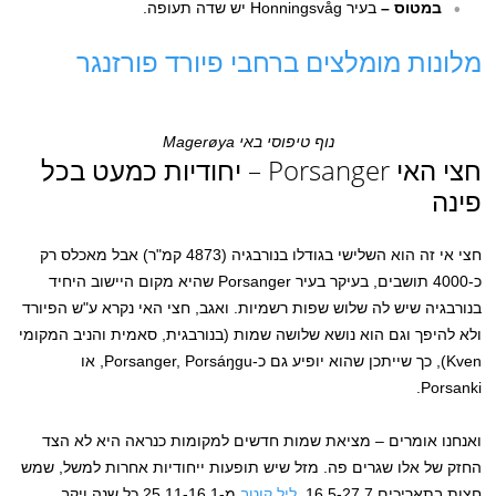
במטוס –
בעיר Honningsvåg יש שדה תעופה.
מלונות מומלצים ברחבי פיורד פורזנגר
נוף טיפוסי באי Magerøya
חצי האי Porsanger – יחודיות כמעט בכל
פינה
חצי אי זה הוא השלישי בגודלו בנורבגיה (4873 קמ"ר) אבל מאכלס רק
כ-4000 תושבים, בעיקר בעיר Porsanger שהיא מקום היישוב היחיד
בנורבגיה שיש לה שלוש שפות רשמיות. ואגב, חצי האי נקרא ע"ש הפיורד
ולא להיפך וגם הוא נושא שלושה שמות (בנורבגית, סאמית והניב המקומי
Kven), כך שייתכן שהוא יופיע גם כ-Porsanger, Porsáŋgu, או
Porsanki.
ואנחנו אומרים – מציאת שמות חדשים למקומות כנראה היא לא הצד
החזק של אלו שגרים פה. מזל שיש תופעות ייחודיות אחרות למשל, שמש
חצות בתאריכים 16.5-27.7,
ליל קוטב
מ-25.11-16.1 כל שנה ויקב