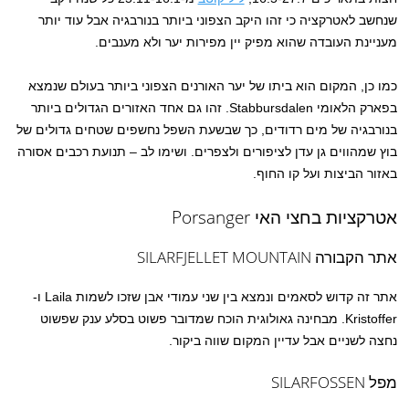
שנחשב לאטרקציה כי זהו היקב הצפוני ביותר בנורבגיה אבל עוד יותר
מעניינת העובדה שהוא מפיק יין מפירות יער ולא מענבים.
כמו כן, המקום הוא ביתו של יער האורנים הצפוני ביותר בעולם שנמצא
בפארק הלאומי Stabbursdalen. זהו גם אחד האזורים הגדולים ביותר
בנורבגיה של מים רדודים, כך שבשעת השפל נחשפים שטחים גדולים של
בוץ שמהווים גן עדן לציפורים ולצפרים. ושימו לב – תנועת רכבים אסורה
באזור הביצות ועל קו החוף.
אטרקציות בחצי האי Porsanger
אתר הקבורה SILARFJELLET MOUNTAIN
אתר זה קדוש לסאמים ונמצא בין שני עמודי אבן שזכו לשמות Laila ו-
Kristoffer. מבחינה גאולוגית הוכח שמדובר פשוט בסלע ענק שפשוט
נחצה לשניים אבל עדיין המקום שווה ביקור.
מפל SILARFOSSEN