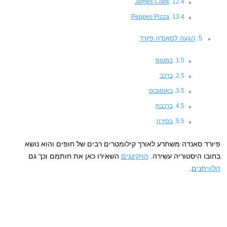
James Clark
Peppes Pizza
הגעה לסאנדה פיורד
במטוס
ברכב
באוטובוס
ברכבת
בסירה
פיורד סאנדה משתרע לאורך קילומטרים רבים של חופים והוא נושא
בחובו היסטוריה עשירה.
הויקינגים
השאירו כאן את חותמם וכך גם
הלוויתנים
.