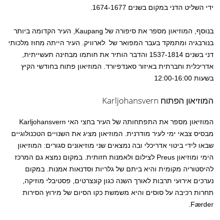
ידי השליט הדני במקום בשנים 1674-1677.
בנוסף, המוזיאון מספר את סיפורה של Kaupang, העיר הקדומה ביותר
בנורבגיה ומתמקד בעבר המפואר של לארוויק. העיר הייתה מחוז מלכותי
דני בשנים 1537-1814 והדבר הותיר את חותמו מבחינה תעשייתית,
אדריכלית וחברתית באיזור סאנדפיורד. המוזיאון פתוח בחודשי הקיץ
בשעות 12:00-16:00
המוזיאון הפתוח Karljohansvern
המוזיאון מספר את התפתחותה של העיר בחצי האי Karljohansvern
מבסיס צבאי ימי לעיר מודרנית. המוזיאון מציג את השנויים הטכנולוגיים
שבאו לידי ביטוי אדריכלי ובה נמצאים שני מוזיאונים סגורים: המוזיאון
הימי ומוזיאון Preus לצילום ולאמנות חזותית. במקום נמצא גם המרכז
להיסטוריה מקומית והיא ביתם של גלריות וסדנאות אמנות. במקום
נערכים אירועי תרבות לאורך השנה כגון קונצרטים, פסטיבלי מוזיקה,
תחרות רכיבה על סוסים והיא משמשת כקו הסיום של מירוץ הסירות
Færder.