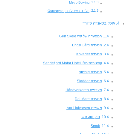
Metro Bowling
הליכה בשביל החוף Østerøya
אוכל בסאנדה פייורד
המסעדה של שף Geir Skeie
מסעדת Engø Gård
מסעדת Kokeriet
קפיטריית מלון Sandefjord Motor Hotel
מסעדת קוסמוס
מסעדת Sladder
מעדניית Håndverkeren
מסעדת Del Mare
מאפיית Ivar Halvorsen
טוק-טוק תאי
Smak