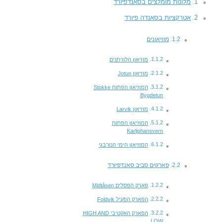
מלונות מומלצים בסאנדפיורד
אטרקציות בסאנדה פיורד
מוזיאונים
מוזיאון הלוויתנים
מוזיאון Jotun
המוזיאון הפתוח Stokke
Bygdetun
מוזיאון Larvik
המוזיאון הפתוח
Karljohansvern
המוזיאון הימי הנורבגי
פארקים סביב סאנדפיורד
פארק הפסלים Midtåsen
הפארק הפעיל Foldvik
הפארק האקטיבי HIGH AND
LOW