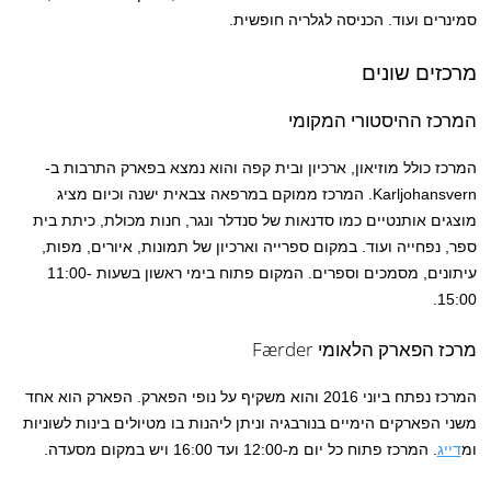
סמינרים ועוד. הכניסה לגלריה חופשית.
מרכזים שונים
המרכז ההיסטורי המקומי
המרכז כולל מוזיאון, ארכיון ובית קפה והוא נמצא בפארק התרבות ב-
Karljohansvern. המרכז ממוקם במרפאה צבאית ישנה וכיום מציג
מוצגים אותנטיים כמו סדנאות של סנדלר ונגר, חנות מכולת, כיתת בית
ספר, נפחייה ועוד. במקום ספרייה וארכיון של תמונות, איורים, מפות,
עיתונים, מסמכים וספרים. המקום פתוח בימי ראשון בשעות 11:00-
15:00.
מרכז הפארק הלאומי Færder
המרכז נפתח ביוני 2016 והוא משקיף על נופי הפארק. הפארק הוא אחד
משני הפארקים הימיים בנורבגיה וניתן ליהנות בו מטיולים בינות לשוניות
ומ
דייג
. המרכז פתוח כל יום מ-12:00 ועד 16:00 ויש במקום מסעדה.