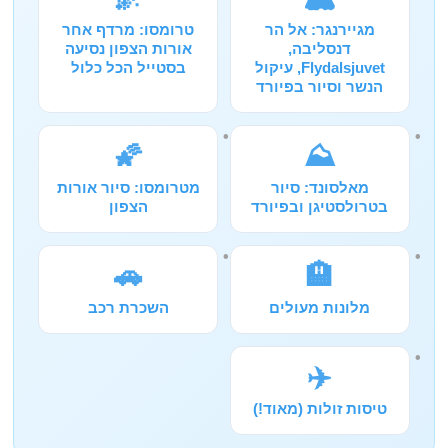
מגיירנגר: אל הר
טרומסו: מרדף אחר
דנסליבה,
אורות הצפון נסיעה
Flydalsjuvet, עיקול
בסטייל הכל כלול
הנשר וסיור בפיורד
🌠
⛰️
מאלסונד: סיור
מטרומסו: סיור אורות
בטרולסטיגן ובפיורד
הצפון
🚗
🏨
מלונות מעולים
השכרת רכב
✈️
טיסות זולות (מאוד!)