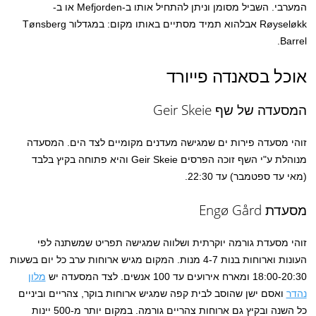
המערבי. השביל מסומן וניתן להתחיל אותו ב-Mefjorden או ב-
Røyseløkk אבלהוא תמיד מסתיים באותו מקום: במגדלור Tønsberg
Barrel.
אוכל בסאנדה פייורד
המסעדה של שף Geir Skeie
זוהי מסעדה פירות ים שמגישה מעדנים מקומיים לצד הים. המסעדה
מנוהלת ע"י השף זוכה הפרסים Geir Skeie והיא פתוחה בקיץ בלבד
(מאי עד ספטמבר) עד 22:30.
מסעדת Engø Gård
זוהי מסעדת גורמה יוקרתית ושלווה שמגישה תפריט שמשתנה לפי
העונות וארוחות בנות 4-7 מנות. המקום מגיש ארוחות ערב כל יום בשעות
18:00-20:30 ומארח אירועים עד 100 אנשים. לצד המסעדה יש
מלון
נהדר
ואסם ישן שהוסב לבית קפה שמגיש ארוחות בוקר, צהריים וביניים
כל השנה ובקיץ גם ארוחות צהריים גורמה. במקום יותר מ-500 יינות