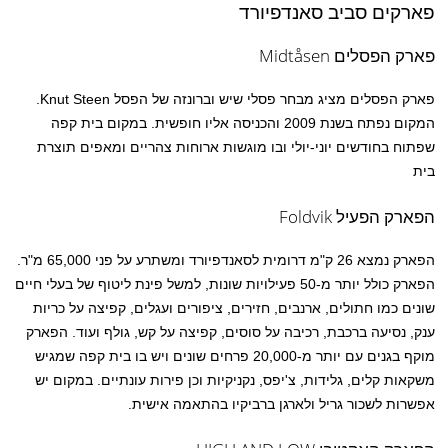
פארקים סביב סאנדפיורד
פארק הפסלים Midtåsen
פארק הפסלים מציג מבחר פסלי שיש וברונזה של הפסל Knut Steen.
המקום נפתח בשנת 2009 והכניסה אליו חופשית. במקום בית קפה
שפתוח בחודשים יוני-יולי ובו מוגשות ארוחות צהריים ומאפים תוצרת
בית
הפארק הפעיל Foldvik
הפארק נמצא 26 ק"מ דרומית לסאנדפיורד ומשתרע על פני 65,000 מ"ר.
הפארק כולל יותר מ-50 פעילויות שונות, למשל פינת ליטוף של בעלי חיים
שונים כמו חתולים, ארנבים, חזירים, ציפורים ועגלים, קפיצה על כריות
ענק, נסיעה ברכבת, רכיבה על סוסים, קפיצה על קש, גולף ועוד. הפארק
מוקף בגנים עם יותר מ-20,000 פרחים שונים ויש בו בית קפה שמגיש
משקאות קלים, גלידות, צ'יפס, נקניקיות וכן פירות עונתיים. במקום יש
אפשרות לשכור גריל ולארגן ברביקיו בהתאמה אישית.