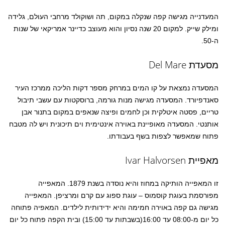
המעדנייה מגישה קפה שנקלה במקום, תה ושוקולד מרחבי העולם, גלידה
ומילק שייק. למקום 20 שנה נסיון והוא מעוצב כדיינר אמריקאי של שנות
ה-50.
מסעדת Del Mare
המסעדה נמצאת על קו המים במרחק מספר דקות הליכה ממרכז העיר
סאנדפיורד. המסעדה מגישה מנות גורמה, ברוסקטות עם עשבי תיבול
טריים, פסטה איטלקית וכן לחמים ופיצה שנאפים במקום בתנור אבן
אותנטי. המסעדה מאופיינת באוירה אינטימית וים תיכונית ויש לה מטבח
פתוח שמאפשר לצפות בשף בעבודתו.
מאפיית Ivar Halvorsen
זו המאפייה הותיקה במחוז והיא נוסדה בשנת 1879. המאפייה
מפורסמת בעוגת קוסמוס – עוגת ספוג עם קרם ומרציפן. המאפייה
מגישה גם קפה באוירה חמימה והיא ידידותית לילדים. המאפיה פתוחה
כל יום מ-08:00 עד 16:00(בשבתות עד 15:00) ובית הקפה פתוח כל יום