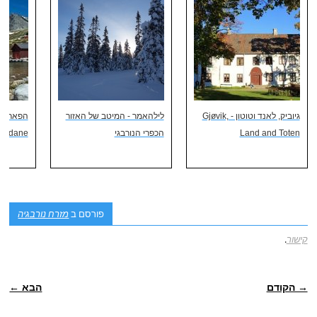
גיוביק, לאנד וטוטון - Gjøvik,
לילהאמר - המיטב של האזור
הפארק הל
Land and Toten
הכפרי הנורבגי
ondane
פורסם ב
מזרח נורבגיה
קישור
.
POST NAVIGATION
→ הקודם
הבא ←