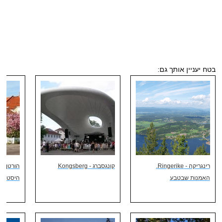
בטח יעניין אותך גם:
רינגריקה - Ringerike.
קונגסברג - Kongsberg
הורטן . 
האמנות שבטבע
היסטורי