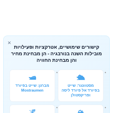
×
קישורים שימושיים, אטרקציות ופעילויות
מובילות השנה בנורבגיה - הן מבחינת מחיר
והן מבחינת החוויה
🛥️
🛳️
מסטוונגר: שייט
מברגן: שייט בפיורד
בפיורד אל פיורד ליסה
Mostraumen
ופריקסטולן
🌌
🏔️