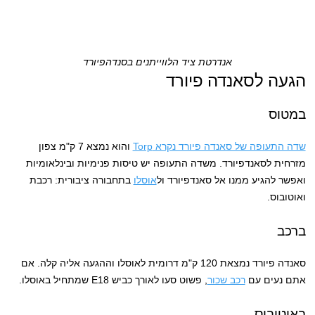
אנדרטת ציד הלווייתנים בסנדהפיורד
הגעה לסאנדה פיורד
במטוס
שדה התעופה של סאנדה פיורד נקרא Torp
והוא נמצא 7 ק"מ צפון
מזרחית לסאנדפיורד. משדה התעופה יש טיסות פנימיות ובינלאומיות
ואפשר להגיע ממנו אל סאנדפיורד ול
אוסלו
בתחבורה ציבורית: רכבת
ואוטובוס.
ברכב
סאנדה פיורד נמצאת 120 ק"מ דרומית לאוסלו וההגעה אליה קלה. אם
אתם נעים עם
רכב שכור
, פשוט סעו לאורך כביש E18 שמתחיל באוסלו.
באוטובוס