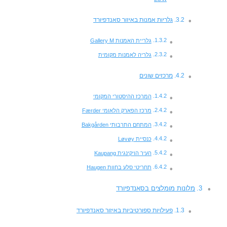
גלריות אמנות באיזור סאנדפיורד
גלריית האמנות Gallery M
גלריה לאמנות מקומית
מרכזים שונים
המרכז ההיסטורי המקומי
מרכז הפארק הלאומי Færder
המתחם התרבותי Bakgården
כנסיית Løvøy
העיר הויקינגית Kaupang
תחריטי סלע בחוות Haugen
מלונות מומלצים בסאנדפיורד
פעילויות ספורטיביות באיזור סאנדפיורד