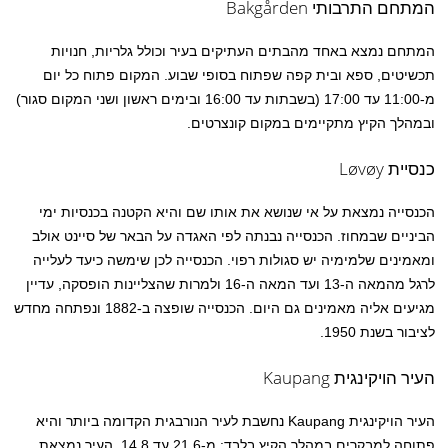
המתחם התרבותי Bakgården
המתחם נמצא באחד מהבתים העתיקים בעיר וכולל גלריות, חנויות
תכשיטים, ספא ובית קפה שפתוח בסופי שבוע. המקום פתוח כל יום
מ-11:00 עד 17:00 (בשבתות עד 16:00 ובימים ראשון ושני המקום סגור)
ובמהלך הקיץ מתקיימים במקום קונצרטים.
כנסיית Løvøy
הכנסייה נמצאת על אי שנושא את אותו שם והיא הקטנה בכנסיות ימי
הביניים שבמחוז. הכנסייה נבנתה לפי האגדה על הבאר של סיינט אולב
ומאמינים שלמימיה יש סגולות רפוי. הכנסייה לכן שימשה כיעד לעלייה
לרגל מהמאה ה-13 ועד המאה ה-16 ולמרות שהצליינות הופסקה, עדיין
מגיעים אליה מאמינים גם היום. הכנסייה שופצה ב-1882 ונפתחה מחדש
לציבור בשנת 1950.
העיר הויקינגית Kaupang
העיר הויקינגית Kaupang נחשבת לעיר הנורבגית הקדומה ביותר והיא
פתוחה למבקרים במהלך הקיץ בלבד: מ-21.6 עד 14.8. העיר נמצאת