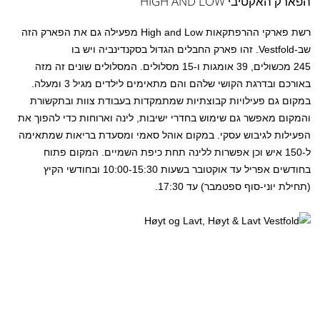
הפארק האקטיבי HIGH AND LOW
רשת פארקי ההרפתקאות High and Low מפעילה גם את הפארק הזה
שב-Vestfold. זהו פארק החבלים הגדול בסקנדינביה ויש בו
245 מכשולים, 39 אומגות ו-15 מסלולים. המסלולים שונים זה מזה
באורכם ובדרגת הקושי שלהם והם מתאימים לילדים מגיל 3 ומעלה.
במקום גם פעילויות קבוצתיות שמתמקדות בעבודת צוות ובתקשורת
והמקום מאפשר גם שימוש בחדרי ישיבות, לינה וארוחות כדי להפוך את
הפעילות לגיבוש עסקי. במקום אוהל סאמי ומסעדת בריאות שמתאימה
ל-150 איש וכן אפשרות ללינה תחת כיפת השמיים. המקום פתוח
בחודשים אפריל עד אוקטובר בשעות 10:00-15:30 ובחודשי הקיץ
(תחילת יוני-סוף ספטמבר) עד 17:30.