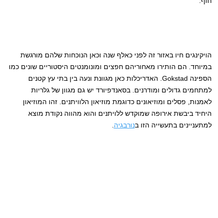
חוף.
הויקינגים חיו באזור זה לפני כאלף שנה וכאן הנוכחות שלהם מורגשת
במיוחד. הם הותירו מאחוריהם חפצים ומונומנטים היסטוריים שונים כמו
הספינה Gokstad. האדריכלות כאן מגוונת ונעה בין בתי עץ קטנים
למתחמים גדולים ומודרנים. בסאנדפיורד יש גם מגוון של גלריות
לאמנות, פסלים ומוזיאונים כדוגמת מוזיאון הלוויתנים. זהו המוזיאון
היחיד ביבשת אירופה שמוקדש ללויתנים והוא מהווה נקודת מוצא
למתעניינים בתעשייה הזו ב
נורבגיה
.