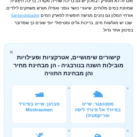
ואם זה לא מספיק –במלון יש גם בריכת שחייה מקורה, בריכה חיצונית
שמוזנת במים מלוחים, שיעורי כושר גופני ואפילו מגרש משחקים לילדים.
אורחי המלון גם נהנים מגישה חופשית לפארק המים
Sørlandsbadet
שבו יש מגלשות מים, בריכות גלים ומטיפולי יופי שונים כך שמדובר
בפינוק אחד גדול.
×
קישורים שימושיים, אטרקציות ופעילויות
מובילות השנה בנורבגיה - הן מבחינת מחיר
והן מבחינת החוויה
🛥️
🛳️
מסטוונגר: שייט
מברגן: שייט בפיורד
בפיורד אל פיורד ליסה
Mostraumen
ופריקסטולן
🌌
🏔️