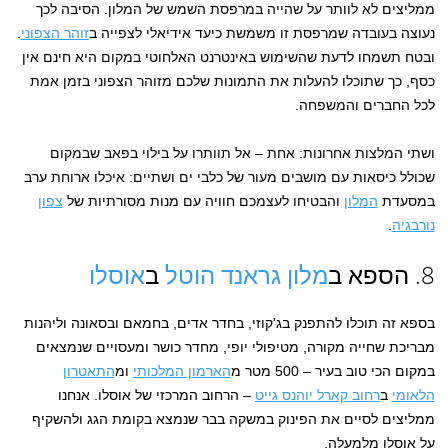
ממליצים לא לוותר על שהייה במרפסת השמש של המלון. הסיבה לכך
נעוצה בעובדה שמרפסת זו משמשת כיעד אידיאלי לצפייה ב
זוהר הצפוני
.
ובטח תשמחו לדעת שהשימוש באינטרנט האלחוטי במקום היא חינם אין
כסף, כך שתוכלו להעלות את התמונות שלכם מזוהר הצפוני בזמן אמת
לכל החברים והמשפחה.
ושתי המלצות אחרונות: אחת – אל תוותרו על בילוי בפאב שבמקום
שכולל כיסאות עם מושבים מעור של כלבי ים ושתיים: איכלו ארוחת ערב
במסעדת
המלון
והבטיחו לעצמכם חוויה עם מנות מסורתיות של
צפון
נורבגיה
.
8. הספא ב
מלון גראנד הוטל
ב
אוסלו
בספא זה תוכלו להתפנק בג'קוזי, בחדר אדים, בחמאם ובסאונה וליהנות
מבריכת שחייה מקורה, מטיפולי יופי, מחדר כושר ומעסויים שנמצאים
במקום הכי טוב בעיר – 500 מטר מ
הארמון המלכותי
ומ
התאטרון
הלאומי
ב
רחוב קארל יוהנס גייט
– הרחוב המרכזי של אוסלו. אנחנו
ממליצים לסיים את הפינוק במשקה בבר שנמצא בקומת הגג ולהשקיף
על אוסלו מלמעלה.