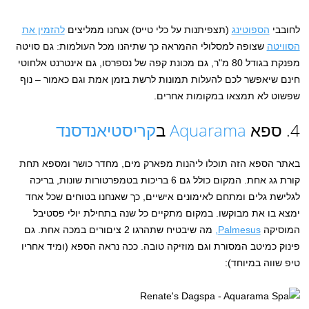
לחובבי
הספוטינג
(תצפיתנות על כלי טייס) אנחנו ממליצים
להזמין את
הסוויטה
שצופה למסלולי ההמראה כך שתיהנו מכל העולמות: גם סויטה
מפנקת בגודל 80 מ"ר, גם מכונת קפה של נספרסו, גם אינטרנט אלחוטי
חינם שיאפשר לכם להעלות תמונות לרשת בזמן אמת וגם כאמור – נוף
שפשוט לא תמצאו במקומות אחרים.
4. ספא
Aquarama
ב
קריסטיאנדסנד
באתר הספא הזה תוכלו ליהנות מפארק מים, מחדר כושר ומספא תחת
קורת גג אחת. המקום כולל גם 6 בריכות בטמפרטורות שונות, בריכה
לגלישת גלים ומתחם לאימונים אישיים, כך שאנחנו בטוחים שכל אחד
ימצא בו את מבוקשו. במקום מתקיים כל שנה בתחילת יולי פסטיבל
המוסיקה
Palmesus,
מה שיבטיח שתהרגו 2 ציםורים במכה אחת. גם
פינוק כמיטב המסורת וגם מוזיקה טובה. ככה נראה הספא (ומיד אחריו
טיפ שווה במיוחד):