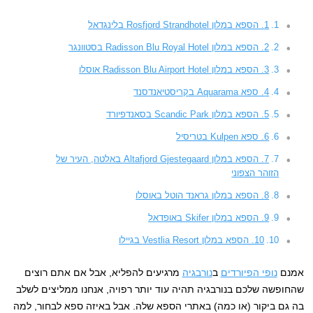
1. הספא במלון Rosfjord Strandhotel בלינגדאל
2. הספא במלון Radisson Blu Royal Hotel בסטוונגר
3. הספא במלון Radisson Blu Airport Hotel אוסלו
4. ספא Aquarama בקריסטיאנדסנד
5. הספא במלון Scandic Park בסאנדפיורד
6. ספא Kulpen בטריסיל
7. הספא במלון Altafjord Gjestegaard באלטה, העיר של
הזוהר הצפוני
8. הספא במלון גראנד הוטל באוסלו
9. הספא במלון Skifer באופדאל
10. הספא במלון Vestlia Resort בגיילו
אמנם
נופי הפיורדים
ב
נורבגיה
מרגיעים להפליא, אבל אם אתם רוצים
שהחופשה שלכם בנורבגיה תהיה עוד יותר רפויה, אנחנו ממליצים לשלב
בה גם ביקור (או כמה) באתרי הספא שלה. אבל באיזה ספא לבחור, למה