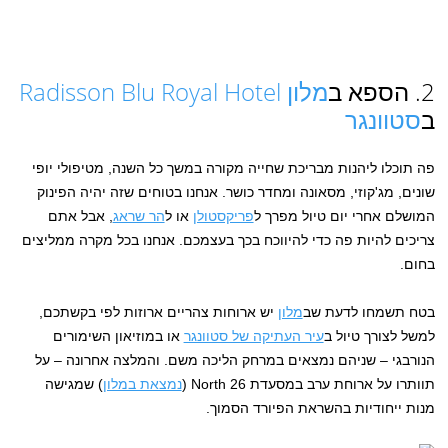
2. הספא ב
מלון Radisson Blu Royal Hotel
ב
סטוונגר
פה תוכלו ליהנות מבריכת שחייה מקורה במשך כל השנה, מטיפולי יופי
שונים, מג'קוזי, מסאונה ומחדר כושר. אנחנו בטוחים שזה יהיה הפינוק
המושלם אחרי יום טיול מפרך ל
פריקסטולן
או ל
הר שראג
, אבל אתם
צריכים להיות פה כדי להיווכח בכך בעצמכם. אנחנו בכל מקרה ממליצים
בחום.
בטח תשמחו לדעת שב
מלון
יש ארוחות צהריים ארוזות לפי בקשתכם,
למשל לצורך טיול ב
עיר העתיקה של סטוונגר
או במוזיאון השימורים
הנורבגי – שניהם נמצאים במרחק הליכה משם. והמלצה אחרונה – על
תוותרו על ארוחת ערב במסעדת 26 North (
נמצאת במלון
) שמגישה
מנות ייחודיות בהשראת הפיורד הסמוך.