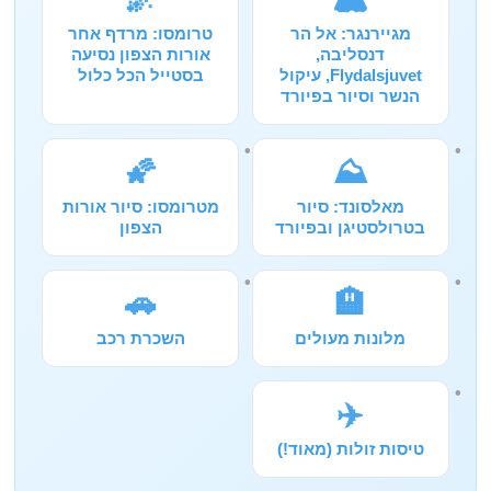
מגיירנגר: אל הר
טרומסו: מרדף אחר
דנסליבה,
אורות הצפון נסיעה
Flydalsjuvet, עיקול
בסטייל הכל כלול
הנשר וסיור בפיורד
🌠
⛰️
מאלסונד: סיור
מטרומסו: סיור אורות
בטרולסטיגן ובפיורד
הצפון
🚗
🏨
מלונות מעולים
השכרת רכב
✈️
טיסות זולות (מאוד!)