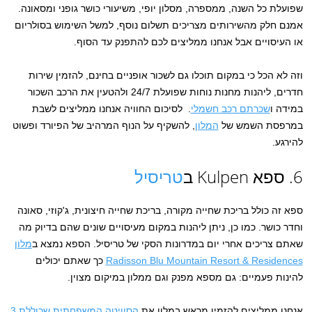
שפועלת כל השנה, ממספרה, מסלון יופי, משיעורי כושר גופני ומסאונה.
אמנם חלק מהשירותים מצריכים תשלום נוסף, למשל השימוש בסולריום
או העיסויים אבל אנחנו ממליצים לכם להתפנק עד הסוף.
וזה לא הכל כי במקום תוכלו גם לשכור אופניים בחינם, להזמין שירות
חדרים, ליהנות מחנות נוחות שפועלת 24/7 ולהטעין את הרכב השכור
במידה ו
שכרתם רכב חשמלי
. לסיכום החוויה אנחנו ממליצים לשבת
במרפסת השמש של
המלון
, להשקיף על הנוף המרהיב של הפיורד ופשוט
להירגע.
6. ספא Kulpen ב
טריסיל
ספא זה כולל בריכת שחייה מקורה, בריכת שחייה חיצונית, ג'קוזי, סאונה
וחדר כושר. כמו כן, ניתן ליהנות במקום מעיסויים שונים שהם בדיוק מה
שאתם צריכים אחרי יום במדרונות הסקי של טריסיל. הספא נמצא ב
מלון
Radisson Blu Mountain Resort & Residences
כך שאתם יכולים
להינות פעמיים: גם מספא מפנק וגם ממלון במיקום מצוין.
אנחנו ממליצים להזמין מראש במלון את
הסוויטה המשפחתית שכוללת 3