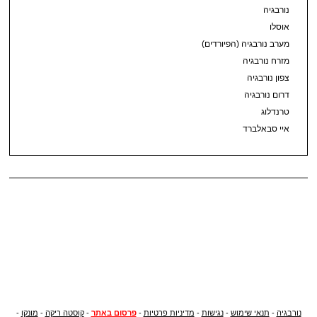
נורבגיה
אוסלו
מערב נורבגיה (הפיורדים)
מזרח נורבגיה
צפון נורבגיה
דרום נורבגיה
טרנדלוג
איי סבאלברד
נורבגיה
-
תנאי שימוש
-
נגישות
-
מדיניות פרטיות
-
פרסום באתר
-
קוסטה ריקה
-
מונקו
-