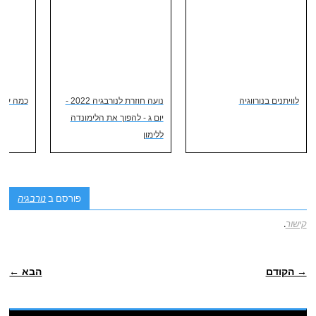
לוויתנים בנורווגיה
נועה חוזרת לנורבגיה 2022 -
כמה עולה
יום ג - להפוך את הלימונדה
ללימון
פורסם ב
נורבגיה
קישור
.
POST NAVIGATION
→ הקודם
הבא ←