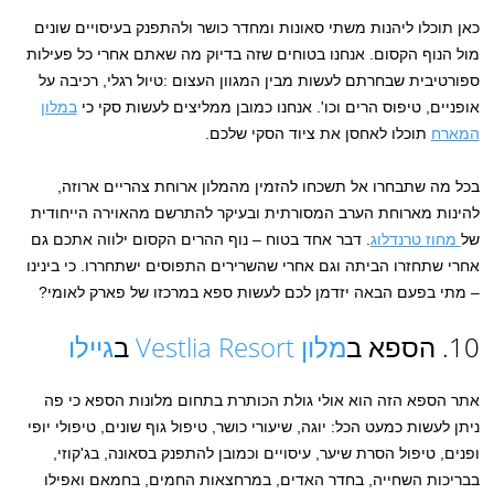
כאן תוכלו ליהנות משתי סאונות ומחדר כושר ולהתפנק בעיסויים שונים
מול הנוף הקסום. אנחנו בטוחים שזה בדיוק מה שאתם אחרי כל פעילות
ספורטיבית שבחרתם לעשות מבין המגוון העצום :טיול רגלי, רכיבה על
אופניים, טיפוס הרים וכו'. אנחנו כמובן ממליצים לעשות סקי כי
במלון
המארח
תוכלו לאחסן את ציוד הסקי שלכם.
בכל מה שתבחרו אל תשכחו להזמין מהמלון ארוחת צהריים ארוזה,
להינות מארוחת הערב המסורתית ובעיקר להתרשם מהאוירה הייחודית
של
מחוז טרנדלוג
. דבר אחד בטוח – נוף ההרים הקסום ילווה אתכם גם
אחרי שתחזרו הביתה וגם אחרי שהשרירים התפוסים ישתחררו. כי בינינו
– מתי בפעם הבאה יזדמן לכם לעשות ספא במרכזו של פארק לאומי?
10. הספא ב
מלון Vestlia Resort
ב
גיילו
אתר הספא הזה הוא אולי גולת הכותרת בתחום מלונות הספא כי פה
ניתן לעשות כמעט הכל: יוגה, שיעורי כושר, טיפול גוף שונים, טיפולי יופי
ופנים, טיפול הסרת שיער, עיסויים וכמובן להתפנק בסאונה, בג'קוזי,
בבריכות השחייה, בחדר האדים, במרחצאות החמים, בחמאם ואפילו