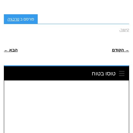
פורסם ב
נורבגיה
קישור
.
POST NAVIGATION
→ הקודם
הבא ←
טוסו בטוח