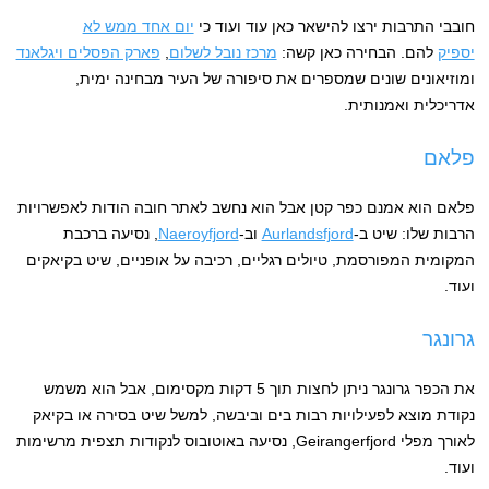
חובבי התרבות ירצו להישאר כאן עוד ועוד כי
יום אחד ממש לא
יספיק
להם. הבחירה כאן קשה:
מרכז נובל לשלום
,
פארק הפסלים ויגלאנד
ומוזיאונים שונים שמספרים את סיפורה של העיר מבחינה ימית,
אדריכלית ואמנותית.
פלאם
פלאם הוא אמנם כפר קטן אבל הוא נחשב לאתר חובה הודות לאפשרויות
הרבות שלו: שיט ב-
Aurlandsfjord
וב-
Naeroyfjord
, נסיעה ברכבת
המקומית המפורסמת, טיולים רגליים, רכיבה על אופניים, שיט בקיאקים
ועוד.
גרונגר
את הכפר גרונגר ניתן לחצות תוך 5 דקות מקסימום, אבל הוא משמש
נקודת מוצא לפעילויות רבות בים וביבשה, למשל שיט בסירה או בקיאק
לאורך מפלי Geirangerfjord, נסיעה באוטובוס לנקודות תצפית מרשימות
ועוד.