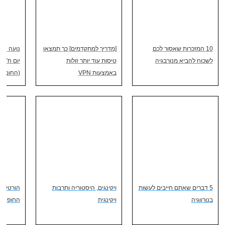
10 המזכרות שאסור לכם
[מדריך למתקדמים] כך תמצאו
לשכוח להביא מנורבגיה
טיסות עוד יותר זולות
יום ח' - 
באמצעות VPN
(החומה)
5 דברים שאתם חייבים לעשות
ויקינגים, היסטוריה ותרבות
הורטיגרו
בנורווגיה
ויקינגית
החופית ה