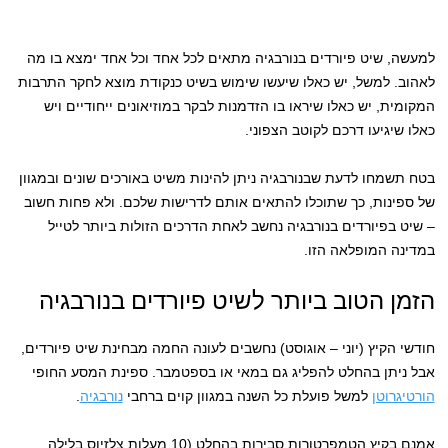
למעשה, שיט פיורדים בנורבגיה מתאים לכל אחד וכל אחד ימצא בו מה
לאהוב. למשל, יש כאלו שיעשו שימוש בשיט כנקודת מוצא לחקר התרבות
המקומית, יש כאלו שיראו בו הזדמנות לבקר במוזיאונים ייחודיים ויש
כאלו שיגיעו דרכם לקוטב הצפוני.
בטח תשמחו לדעת שבנורבגיה ניתן להינות משיט באורכים שונים ובמגוון
של ספינות, כך שתוכלו להתאים אותם לדרישות שלכם. ולא פחות חשוב
– שיט בפיורדים בנורבגיה נחשב לאחת הדרכים הזולות ביותר לטייל
במדינה המופלאה הזו.
הזמן הטוב ביותר לשיט פיורדים בנורבגיה
חודשי הקיץ (יוני – אוגוסט) נחשבים לעונה החמה מבחינת שיט פיורדים,
אבל ניתן בהחלט להפליג גם במאי או בספטמבר. ספינת המסע החופי
הורטיגרוטן
למשל פועלת כל השנה במגוון קוים ברחבי
נורבגיה
.
אמנם בקיץ הטמפרטורות סבירות בהחלט (10 מעלות צלזיוס בלילה