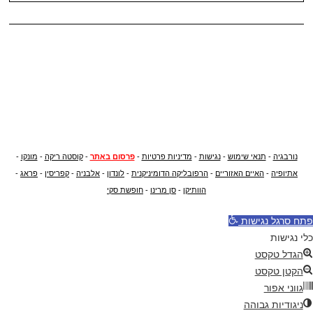
נורבגיה
-
תנאי שימוש
-
נגישות
-
מדיניות פרטיות
-
פרסום באתר
-
קוסטה ריקה
-
מונקו
-
אתיופיה
-
האיים האזוריים
-
הרפובליקה הדומיניקנית
-
לונדון
-
אלבניה
-
קפריסין
-
פראג
-
הוותיקן
-
סן מרינו
-
חופשת סקי
פתח סרגל נגישות
כלי נגישות
הגדל טקסט
הקטן טקסט
גווני אפור
ניגודיות גבוהה