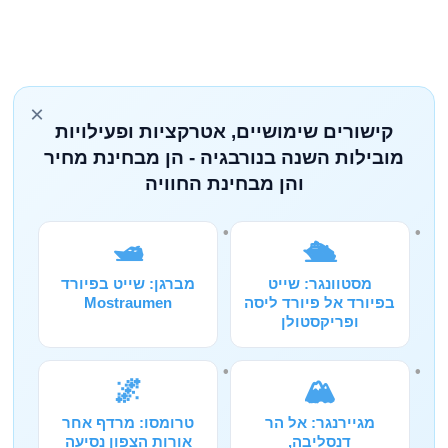
×
קישורים שימושיים, אטרקציות ופעילויות
מובילות השנה בנורבגיה - הן מבחינת מחיר
והן מבחינת החוויה
🛥️
🛳️
מסטוונגר: שייט
מברגן: שייט בפיורד
בפיורד אל פיורד ליסה
Mostraumen
ופריקסטולן
🌌
🏔️
מגיירנגר: אל הר
טרומסו: מרדף אחר
דנסליבה,
אורות הצפון נסיעה