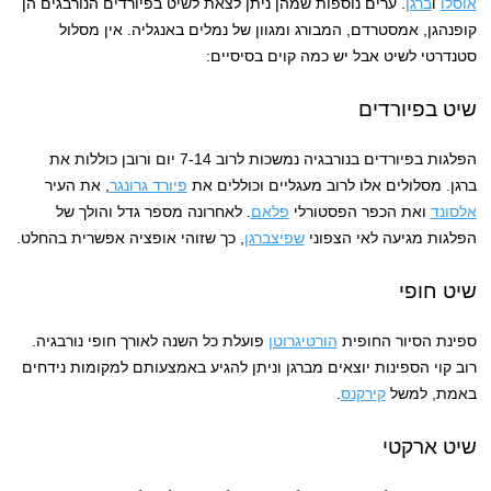
אוסלו
ו
ברגן
. ערים נוספות שמהן ניתן לצאת לשיט בפיורדים הנורבגים הן
קופנהגן, אמסטרדם, המבורג ומגוון של נמלים באנגליה. אין מסלול
סטנדרטי לשיט אבל יש כמה קוים בסיסיים:
שיט בפיורדים
הפלגות בפיורדים בנורבגיה נמשכות לרוב 7-14 יום ורובן כוללות את
ברגן. מסלולים אלו לרוב מעגליים וכוללים את
פיורד גרונגר
, את העיר
אלסונד
ואת הכפר הפסטורלי
פלאם
. לאחרונה מספר גדל והולך של
הפלגות מגיעה לאי הצפוני
שפיצברגן
, כך שזוהי אופציה אפשרית בהחלט.
שיט חופי
ספינת הסיור החופית
הורטיגרוטן
פועלת כל השנה לאורך חופי נורבגיה.
רוב קוי הספינות יוצאים מברגן וניתן להגיע באמצעותם למקומות נידחים
באמת, למשל
קירקנס
.
שיט ארקטי