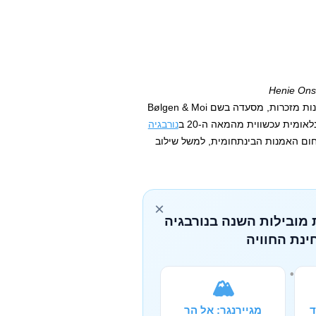
כיום המקום משתרע על 3500 מ"ר של שטחי תערוכות ויש בו חנות מזכרות, מסעדה בשם Bølgen & Moi
אומית עכשווית מהמאה ה-20 ב
נורבגיה
תחום האמנות הבינתחומית, למשל שילוב
×
 מובילות השנה בנורבגיה
ינת החוויה
🏔️
ד
מגיירנגר: אל הר