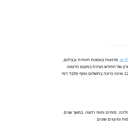
לדים
, סדנאות באמנות חזותית ובצילום,
אחרון של החודש נערכת במקום הרצאה
בנושא תערוכה עכשווית כלשהי. ההרצאה מתקיימת בשעה 12:00 ואינה כרוכה בתשלום נוסף מלבד דמי
הליכה, מזחים וחופי רחצה. במשך שנים
ת ומיצגים שונים.