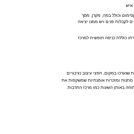
רוח 100 איש מקסימום וכולל במה, מקרן, מסך
ם לקבלות פנים ויש ממנו יציאה
ם וגם השכרתו כוללת כניסה חופשית למרכז
 שנערכו במקום, חפצי עיצוב נורבגיים
כן מתנות ומזכרות אומנתיות שמשקפות את
חה באותן השעות כמו מרכז התרבות.