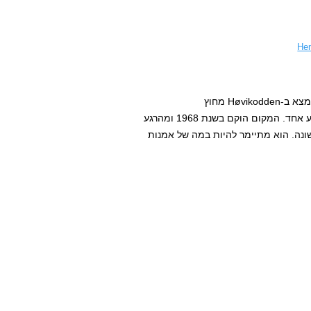
מרכז האמנות Henie Onstad Kunstsenter, או בקיצור HOK, נמצא ב-Høvikodden מחוץ
עצמה בפארק שמשתרע על שטח של כקילומטר רבוע אחד. המקום הוקם בשנת 1968 ומהרגע
שונה. הוא מתיימר להיות במה של אמנות