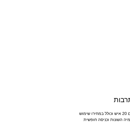
רבות
– החדר מתאים לאירוח מקסימום 20 איש וכולל במחירו שימוש
מיה השונות וכניסה חופשית