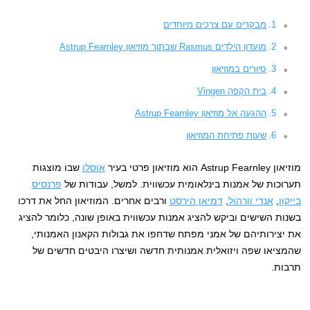
מבקרים עם צרכים מיוחדים
מועדון הילדים Rasmus שבתוך מוזיאון Astrup Fearnley
סיורים במוזיאון
בית הקפה Vingen
ההגעה אל מוזיאון Astrup Fearnley
שעות פתיחת המוזיאון
מוזיאון Astrup Fearnley הוא מוזיאון פרטי בעיר
אוסלו
שבו מוצגות
תערוכות של אמנות בינלאומית עכשווית. למשל, עבודות של
פרנסיס
בייקון
,
אנדי וורהול
,
דמיאן הירסט
ורבים אחרים. המוזיאון החל את דרכו
בשנות השישים וביקש להציג אמנות עכשווית באופן שונה, כלומר להציג
את יצירותיהם של אמני מפתח שדחפו את גבולות הקאנון האמנותי,
שהמציאו שפה ויזואלית אמנותית חדשה ושיצרו היבטים חדשים של
תרבות.