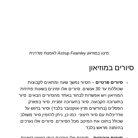
מיצג במוזיאון Astrup Fearnley לאמנות מודרנית
סיורים במוזיאון
סיורים פרטיים
– הסיור נמשך שעה ומתאים לקבוצות
שכוללות עד 30 אנשים. סיורים אלו זמינים בשעות פתיחת
המוזיאון ויש אפשרות לבחור באחד מהסיורים הבאים: סיור
בתערוכה הקבועה, סיור בתערוכה זמנית, סיור בפארק
הפסלים (בחודשים מרץ-אוקטובר בלבד) וסיור בדגש על
אדריכלות עם סיור חיצוני. כמו כן, ניתן להזמין סיור משולב
שכולל בתוכו את המיטב מכל הסיורים. סיורים אלו נערכים
בהזמנה מראש בלבד
סיורים ציבוריים
– סיורים אלו נערכים בימי ראשון בשעות