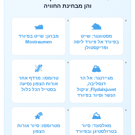
והן מבחינת החוויה
🛥️
🛳️
מסטוונגר: שייט
מברגן: שייט בפיורד
בפיורד אל פיורד ליסה
Mostraumen
ופריקסטולן
🌌
🏔️
מגיירנגר: אל הר
טרומסו: מרדף אחר
דנסליבה,
אורות הצפון נסיעה
Flydalsjuvet, עיקול
בסטייל הכל כלול
הנשר וסיור בפיורד
🌠
⛰️
מאלסונד: סיור
מטרומסו: סיור אורות
בטרולסטיגן ובפיורד
הצפון