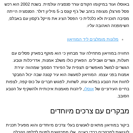
באוסלו ועוד במיקומו הקודם עורר סנסציה עולמית. בשנת 2002 הוא רכש
פסל פורצלן מצופה בזהב של ג'ף קונס ב-5 מיליון דולר. הסנסציה הייתה
מסיבה תוכנית ולא כלכלית כי הפסל הציג את מייקל ג'קסון עם באבלס,
השימפנזה האהובה עליו.
מלונות מומלצים ליד המוזיאון
החוויה במוזיאון מתחילה עוד מבחוץ כי הוא מוקף בפארק פסלים עם
תעלות, גשרים ושבילים. הפארק כולו משלב אמנות, אדריכלות וטבע.
הגשרים למשל מאפשרים תצפית על הפיורד הסמוך שמהווה יצירת
אמנות בפני עצמו. המוזיאון למעשה הוא עיר קטנה שבה יכול המבקר
לחוות את הטבע במלוא עוזו, לשחות, לפגוש חברים על כוס קפה, לצפות
בחיים העירוניים של
אוסלו
, ליהנות מאמנות איכותית ולהשקיף על הטבע
הסובב.
מבקרים עם צרכים מיוחדים
ביקור במוזיאון מתאים לאנשים בעלי צרכים מיוחדים והוא מפעיל תכנית
לנגישות למבקרים כבדי ראייה. אלו מתבקשים לפנות לדלפק הקבלה