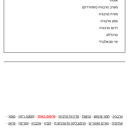
אוסלו
מערב נורבגיה (הפיורדים)
מזרח נורבגיה
צפון נורבגיה
דרום נורבגיה
טרנדלוג
איי סבאלברד
נורבגיה
-
תנאי שימוש
-
נגישות
-
מדיניות פרטיות
-
פרסום באתר
-
קוסטה ריקה
-
מונקו
-
אתיופיה
-
האיים האזוריים
-
הרפובליקה הדומיניקנית
-
לונדון
-
אלבניה
-
קפריסין
-
פראג
-