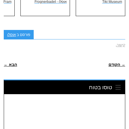
Tiki Museum
אוסלו - Frognerbadet
Fram
פורסם ב
אוסלו
קישור
.
POST NAVIGATION
→ הקודם
הבא ←
טוסו בטוח