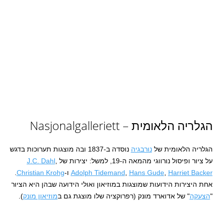
הגלריה הלאומית – Nasjonalgalleriett‏
הגלריה הלאומית של
נורבגיה
נוסדה ב-1837 ובה מוצגות תערוכות בדגש
על ציור ופיסול נורווגי מהמאה ה-19, למשל: יצירות של
,
J.C. Dahl
Harriet Backer
,
Hans Gude
,
Adolph Tidemand
ו-
Christian Krohg
.
אחת היצירות הידועות שמוצגות במוזיאון ואולי הידועה שבהן היא הציור
"
הצעקה
" של אדוארד מונק (רפרוקציה שלו מוצגת גם ב
מוזיאון מונק
).