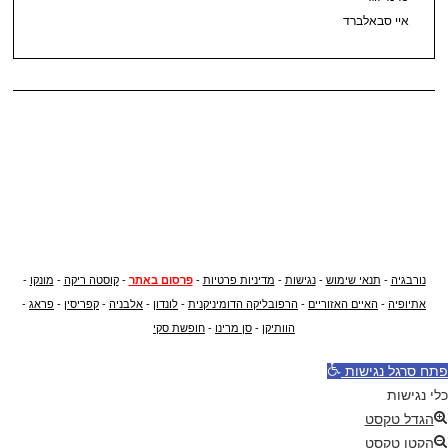
איי סבאלברד
נורבגיה
-
תנאי שימוש
-
נגישות
-
מדיניות פרטיות
-
פרסום באתר
-
קוסטה ריקה
-
מונקו
-
אתיופיה
-
האיים האזוריים
-
הרפובליקה הדומיניקנית
-
לונדון
-
אלבניה
-
קפריסין
-
פראג
-
הוותיקן
-
סן מרינו
-
חופשת סקי
פתח סרגל נגישות
כלי נגישות
הגדל טקסט
הקטן טקסט