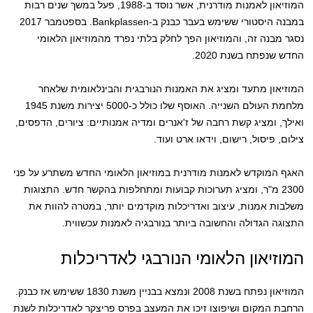
המוזיאון לאמנות מודרנית, אשר נוסד ב-1988, פעל במשך שנים רבות
במבנה היסטורי ששימש בעבר כבנק ב-Bankplassen. בספטמבר 2017
נסגר מבנה זה, והמוזיאון הפך לחלק בלתי נפרד מהמוזיאון הלאומי
החדש שנפתח בשנת 2020.
המוזיאון מתעד ומציג את האמנות הנורבגית והבינלאומית שלאחר
מלחמת העולם השנייה. האוסף שלו כולל כ-5000 יצירות משנת 1945
ואילך, ומציג קשת רחבה של ז'אנרים ומדיה אמנותיים: ציורים, הדפסים,
צילום, פיסול, רישום, וידאו ארט ועוד.
האגף המוקדש לאמנות מודרנית במוזיאון הלאומי החדש משתרע על פני
2300 מ"ר, ומציג תערוכות קבועות ומתחלפות בהקשר חדש. התצוגות
משלבות אמנות, עיצוב ואדריכלות מוקדמים יותר, במטרה להוות את
התצוגה הגדולה והחשובה ביותר בנורבגיה לאמנות עכשווית.
המוזיאון הלאומי הנורבגי לאדריכלות
המוזיאון נפתח בשנת 2008 ונמצא בבניין משנת 1830 ששימש אז כבנק.
הרחבת המקום ושיפוצו זיכו את המעצב בפרס פריצקר לאדריכלות לשנת