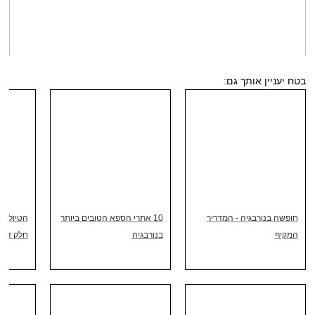
בטח יעניין אותך גם:
חופשה בנורבגיה - המדריך
10 אתרי הספא הטובים ביותר
הטיול של
המקיף
בנורבגיה
חלק ד' –