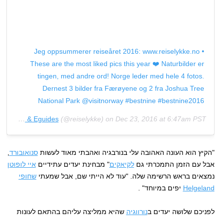
Jeg oppsummerer reiseåret 2016: www.reiselykke.no •
These are the most liked pics this year ❤️ Naturbilder er
tingen, med andre ord! Norge leder med hele 4 fotos.
Dernest 3 bilder fra Færøyene og 2 fra Joshua Tree
National Park @visitnorway #bestnine #bestnine2016
Travel Magazine & Eguides
(@reiselykke) on
Dec 23, 2016 at 6:47am PST
"הקיץ הוא העונה האהובה עלי בנורבגיה ואהבתי מאוד לעשות
סנואובורד
,
אבל עם הזמן התמכרתי גם
לקיאקים
" מבחינת יעדים עתידיים
איי לופוטן
נמצאים בראש הרשימה שלה. "עוד לא הייתי שם, אבל שמעתי
שחופי
Helgeland
יפים במיוחד" .
לפניכם שלושה יעדים ב
נורווגיה
שהיא ממליצה עליהם בהתאם לעונות