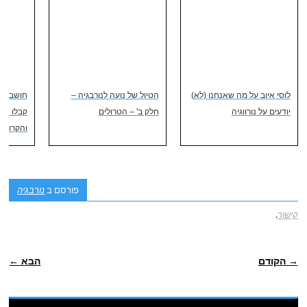
לוסי איוב על מה שאנחנו (לא)
הטיול של נועה לנורבגיה –
חושבים ע
יודעים על נורווגיה
חלק ב' – הטרולים
קבלו את
והקרוזים
פורסם ב
נורבגיה
קישור
.
POST NAVIGATION
→ הקודם
הבא ←