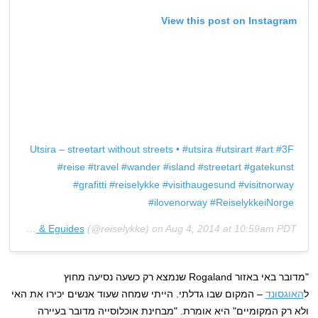
View this post on Instagram
Utsira – streetart without streets • #utsira #utsirart #art #3F
#reise #travel #wander #island #streetart #gatekunst
#grafitti #reiselykke #visithaugesund #visitnorway
#ilovenorway #ReiselykkeiNorge
Travel Magazine & Eguides
(@reiselykke) on
Aug 4, 2014 at 10:59am PDT
"מדובר באי באזור Rogaland שנמצא רק כשעה נסיעה מחוץ
ל
האוגסונד
– המקום שבו גדלתי. הייתי שמחה שעוד אנשים יכירו את האי
ולא רק המקומיים" היא אומרת. "מבחינת אוכלוסייה מדובר בעיירה