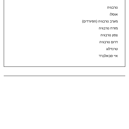
נורבגיה
אוסלו
מערב נורבגיה (הפיורדים)
מזרח נורבגיה
צפון נורבגיה
דרום נורבגיה
טרנדלוג
איי סבאלברד