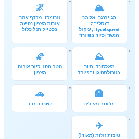
🌌
🏔️
מגיירנגר: אל הר
טרומסו: מרדף אחר
דנסליבה,
אורות הצפון נסיעה
Flydalsjuvet, עיקול
בסטייל הכל כלול
הנשר וסיור בפיורד
🌠
⛰️
מאלסונד: סיור
מטרומסו: סיור אורות
בטרולסטיגן ובפיורד
הצפון
🚗
🏨
מלונות מעולים
השכרת רכב
✈️
טיסות זולות (מאוד!)