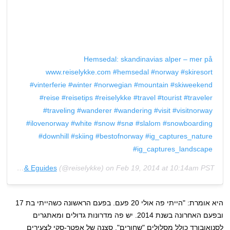
Hemsedal: skandinavias alper – mer på
www.reiselykke.com #hemsedal #norway #skiresort
#vinterferie #winter #norwegian #mountain #skiweekend
#reise #reisetips #reiselykke #travel #tourist #traveler
#traveling #wanderer #wandering #visit #visitnorway
#ilovenorway #white #snow #snø #slalom #snowboarding
#downhill #skiing #bestofnorway #ig_captures_nature
#ig_captures_landscape
Travel Magazine & Eguides
(@reiselykke) on
Feb 19, 2014 at 10:14am PST
היא אומרת: "הייתי פה אולי 20 פעם. בפעם הראשונה כשהייתי בת 17
ובפעם האחרונה בשנת 2014. יש פה מדרונות גדולים ומאתגרים
לסנואובורד כולל מסלולים "שחורים", סצנה של אפטר-סקי לצעירים