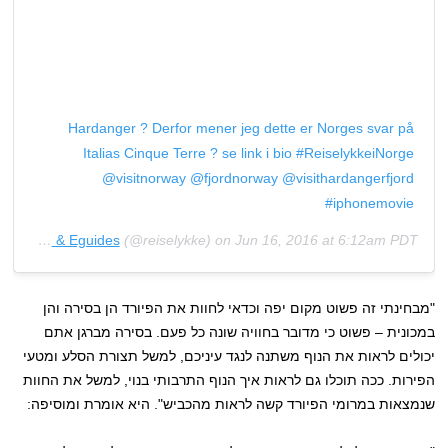
Hardanger ? Derfor mener jeg dette er Norges svar på
Italias Cinque Terre ? se link i bio #ReiselykkeiNorge
@visitnorway @fjordnorway @visithardangerfjord
#iphonemovie
Travel Magazine & Eguides
(@reiselykke) on
Jun 16, 2016 at 6:12am PDT
"מבחינתי זה פשוט מקום יפה וכדאי לחוות את הפיורד הן בסירה והן
במכונית – פשוט כי מדובר בחוויה שונה כל פעם. בסירה מברגן אתם
יכולים לראות את הנוף משתנה לנגד עיניכם, למשל תצורת הסלע ומטעי
הפירות. ככה תוכלו גם לראות איך הנוף התרבותי בנוי, למשל את החוות
שנמצאות במרומי הפיורד קשה לראות מהכביש". היא אומרת ומוסיפה: