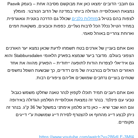
גם חובבי הדובים ימצאו כאן את מבוקשם מסיבה אחת – בעמק Pasvik
נמצאת האוכלוסייה הגדולה ביותר במדינה של הדוב הנורבגי. מומלץ
לצפות בהם בטיול ב
מזחלות כלבים
שכולל גם הדרכה בוטנית וגאוגרפית.
במחיר הטיול נכלל הכל לרבות נעליים, כפפות וכובעים, משקאות חמים
וארוחת צהריים באוהל סאמי.
ואם אתם בעניין של אורנים בטח תשמחו לדעת שכאן נמצא יער האורנים
הצפוני בעולם. מדובר ביער שנמצא בפארק הלאומי Stabbursdalen והוא
גם אידיאלי לצפרות הודות לתופעה ייחודית – הפארק מהווה את אחד
האזורים הגדולים בנורבגיה של מים רדודים, כך שבשעת השפל נחשפים
שטחים בוציים נרחבים שמושכים אליהם ציפורים רבות.
ואם אתם רעבים תמיד תוכלו לקפוץ לנהר טאנה שחלקו משמש כגבול
טבעי עם פינלנד. בנהר זה נמצאת אוכלוסיית הסלמון הגדולה באירופה
וגם הוא שבר שיא – כאן נדוג סלמון אימתני במשקל של 36 ק"ג. בנהר זה
ניתן לבצע דייג מהחוף או להצטרף לסירת דייג שמושטת ע"י דייגים
מקומיים.
https://www.youtube.com/watch?v=286dLE-3Mf4