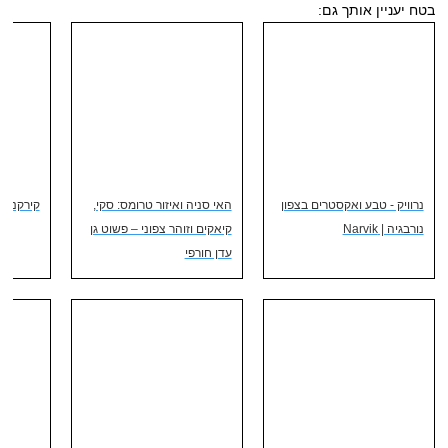
בטח יעניין אותך גם:
נרוויק - טבע ואקסטרים בצפון
האי סניה ואיזור טרומס: סקי,
קירקנס 
נורבגיה | Narvik
קיאקים וזוהר צפוני – פשוט גן
עדן חורפי