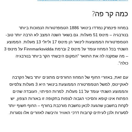
כמה קר פה?
במחוז פינמרק נמדדו בינואר 1886 הטמפרטורות הנמוכות ביותר
בנורבגיה – מינוס 51 מעלות. גם בשאר השנה המצב לא הרבה יותר טוב-
הטמפרטורות הממוצעות לינואר הן מינוס 17 וליולי 13 מעלות. הממוצע
השנתי בכל המחוז עומד על מינוס 2 וברמת Finnmarksvidda על מינוס 3
– מה שמקנה לה את התואר "המקום היבשתי הקר ביותר בנורבגיה
כולה".
עם זאת, באזורי החוף של המחוז החורפים מתונים יותר בשל הקרבה
לאוקיינוס, למשל הטמפרטורה הממוצעת בינואר היא 3 מעלות צלסיוס
והממוצע השנתי עומד על 11 מעלות. למרות הפיתוי, העובדה שהים
הפתוח אינו קופא והסיכוי הגבוה לצפות בתקופה זו באורות הצפון, יש
לקחת בחשבון שהגעה לכאן נחשבת מורכבת בחורף – החוף חשוף יותר
לסערות ולכן לעיתים קרובות דרכי האוויר והיבשה לאזורים אלו נסגרות.