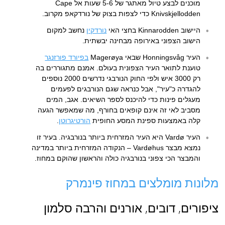
מוכנים לבצע טיול מאתגר של 5-6 שעות אל Cape
Knivskjellodden כדי לצפות בצוק של נורדקאפ מקרוב.
היישוב Kinnarodden בחצי האי
נורדקין
נחשב למקום
הישוב הצפוני באירופה מבחינה יבשתית.
העיר Honningsvåg שבאי Magerøya
בפיורד פורזנגר
טוענת לתואר העיר הצפונית בעולם. אמנם מתגוררים בה
רק 3000 איש ולפי החוק הנורבגי נדרשים 2000 נוספים
להגדרה כ"עיר", אבל כנראה שגם הנורבגים לפעמים
מעגלים פינות כדי להיכנס לספר השיאים. אגב, המים
מסביב לאי זה אינם קופאים בחורף, מה שמאפשר הגעה
קלה באמצעות ספינת המסע החופית
הורטיגרוטן
.
העיר Vardø היא העיר המזרחית ביותר בנורבגיה. בעיר זו
נמצא מבצר Vardøhus – הנקודה המזרחית ביותר במדינה
והמבצר הכי צפוני בנורבגיה כולה והראשון שהוקם במחוז.
מלונות מומלצים במחוז פינמרק
ציפורים, דובים, אורנים והרבה סלמון