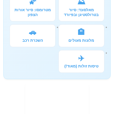
🌠
⛰️
מאלסונד: סיור
מטרומסו: סיור אורות
בטרולסטיגן ובפיורד
הצפון
🚗
🏨
מלונות מעולים
השכרת רכב
✈️
טיסות זולות (מאוד!)