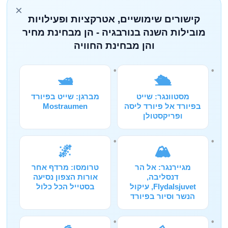
×
קישורים שימושיים, אטרקציות ופעילויות
מובילות השנה בנורבגיה - הן מבחינת מחיר
והן מבחינת החוויה
🛥️
🛳️
מסטוונגר: שייט
מברגן: שייט בפיורד
בפיורד אל פיורד ליסה
Mostraumen
ופריקסטולן
🌌
🏔️
מגיירנגר: אל הר
טרומסו: מרדף אחר
דנסליבה,
אורות הצפון נסיעה
Flydalsjuvet, עיקול
בסטייל הכל כלול
הנשר וסיור בפיורד