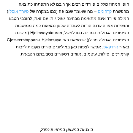
חופי המחוז כוללים פיורדים רבים אך רובם לא התפתחו כתוצאה
מהפשרת
קרחונים
– מה שאומר שגם פה (כמו במקרה של
פיורד אוסלו
)
המילה פיורד אינה מתאימה מבחינה גאולוגית. עם זאת, לחובבי הטבע
והצפרות צפויה עדנה הודות לעובדה שכאן נמצאות כמה ממושבות
הציפורים הגדולות במדינה כמו למשל, Hjelmsøystauran (מושבת
הציפורים הגדולה מכולן) שנמצאת באי Hjelmsøya ו-Gjesværstappan
באזור
נורדקאפ
. אפשר לצפות כאן במיליוני ציפורים מקננות לרבות
קורמורנים, סולות, עיטמים, אווזים ויסעורים בסביבתם הטבעית.
ביצניות במעופן במחוז פינמרק