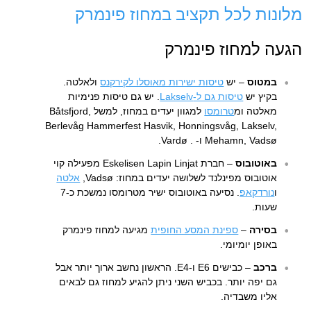
מלונות לכל תקציב במחוז פינמרק
הגעה למחוז פינמרק
במטוס
– יש
טיסות ישירות מאוסלו לקירקנס
ולאלטה.
בקיץ יש
טיסות גם ל-Lakselv
. יש גם טיסות פנימיות
מאלטה ומ
טרומסו
למגוון יעדים במחוז, למשל Båtsfjord,
Berlevåg Hammerfest Hasvik, Honningsvåg, Lakselv,
Mehamn, Vadsø ו- . Vardø.
באוטובוס
– חברת Eskelisen Lapin Linjat מפעילה קוי
אוטובוס מפינלנד לשלושה יעדים במחוז: Vadsø,
אלטה
ו
נורדקאפ
. נסיעה באוטובוס ישיר מטרומסו נמשכת כ-7
שעות.
בסירה
–
ספינת המסע החופית
מגיעה למחוז פינמרק
באופן יומיומי.
ברכב
– כבישים E6 ו-E4. הראשון נחשב ארוך יותר אבל
גם יפה יותר. בכביש השני ניתן להגיע למחוז גם לבאים
אליו משבדיה.