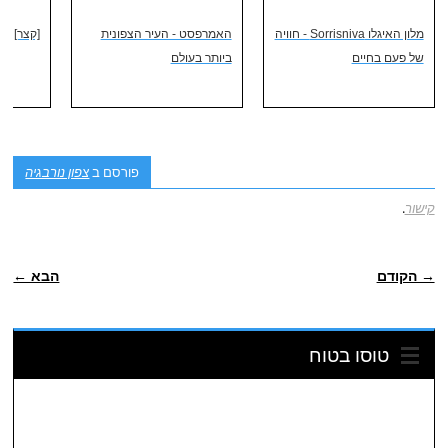
מלון האיגלו Sorrisniva - חוויה
האמרפסט - העיר הצפונית
[קצר] גל
של פעם בחיים
ביותר בעולם
פורסם ב
צפון נורבגיה
קישור
.
POST NAVIGATION
→ הקודם
הבא ←
טוסו בטוח