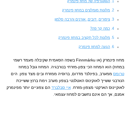
הגאוגרפיה של מחוז פינמרק
מלונות מומלצים במחוז פינמרק
ציפורים, דובים, אורנים והרבה סלמון
כמה קר פה?
מלונות לכל תקציב במחוז פינמרק
הגעה למחוז פינמרק
מחוז פינמרק (או Finnmárku בשפה הסאמית שקיבלה מעמד רשמי
במחוז) הוא המחוז הכי צפון-מזרחי בנורבגיה. המחוז גובל במחוז
טרומס
ממערב, בפינלנד מדרום, ברוסיה ממזרח ובים מצד צפון. הים
הנורבגי ששייך לאוקינוס האטלנטי בצפון מערב וימת ברנץ ששייכת
לאוקיינוס הארקטי מצפון-מזרח.
איי סבלברד
הם צפוניים יותר מפינמרק
אמנם, אך הם אינם נחשבים למחוז עצמאי.