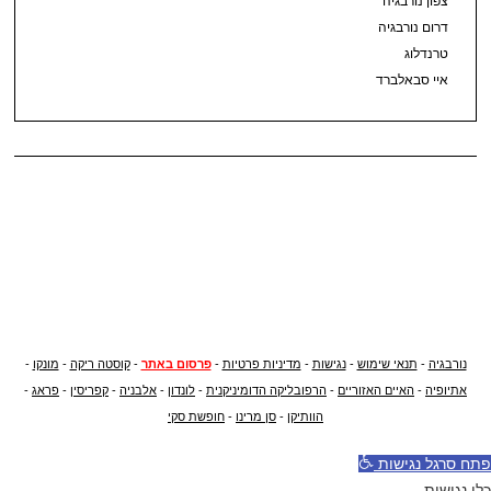
צפון נורבגיה
דרום נורבגיה
טרנדלוג
איי סבאלברד
נורבגיה
-
תנאי שימוש
-
נגישות
-
מדיניות פרטיות
-
פרסום באתר
-
קוסטה ריקה
-
מונקו
-
אתיופיה
-
האיים האזוריים
-
הרפובליקה הדומיניקנית
-
לונדון
-
אלבניה
-
קפריסין
-
פראג
-
הוותיקן
-
סן מרינו
-
חופשת סקי
פתח סרגל נגישות
כלי נגישות