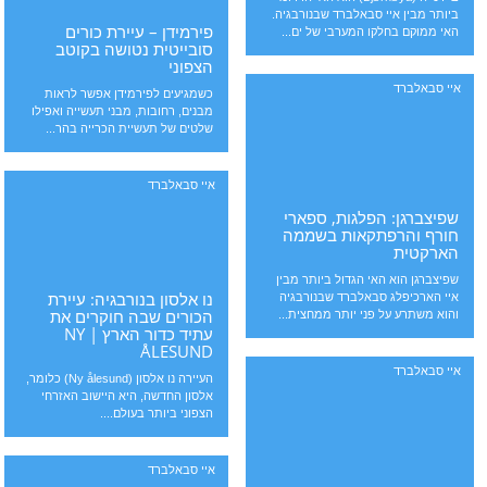
ביותר מבין איי סבאלברד שבנורבגיה.
פירמידן – עיירת כורים
האי ממוקם בחלקו המערבי של ים...
סובייטית נטושה בקוטב
הצפוני
איי סבאלברד
כשמגיעים לפירמידן אפשר לראות
מבנים, רחובות, מבני תעשייה ואפילו
שלטים של תעשיית הכרייה בהר...
איי סבאלברד
שפיצברגן: הפלגות, ספארי
חורף והרפתקאות בשממה
הארקטית
שפיצברגן הוא האי הגדול ביותר מבין
נו אלסון בנורבגיה: עיירת
איי הארכיפלג סבאלברד שבנורבגיה
הכורים שבה חוקרים את
והוא משתרע על פני יותר ממחצית...
עתיד כדור הארץ | NY
ÅLESUND
איי סבאלברד
העיירה נו אלסון (Ny ålesund) כלומר,
אלסון החדשה, היא היישוב האזרחי
הצפוני ביותר בעולם....
איי סבאלברד