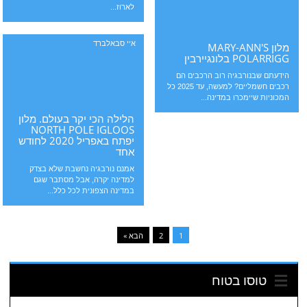
לארוז...
איי סבאלברד
מלון MARY-ANN'S
POLARRIGG בלונגיירבין
הידעתם שבנורבגיה רוב הרכבים הם
רכבים חשמליים? למעשה, עד 2025 כל
המכוניות שיימכרו במדינה...
הלילה הכי יקר בעולם. מלון
NORTH POLE IGLOOS
יפתח באפריל 2020 לחודש
אחד
אמנם נורבגיה נחשבת שלא בצדק
למדינה יקרה, אבל מסתבר שגם
במדינה הצפונית לכל כלל...
1
2
הבא »
טוסו בטוח