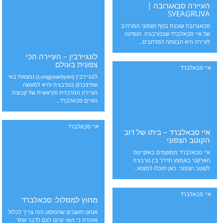
העיירה סבאגרובה |
SVEAGRUVA
סבאגרובה שוכנת בנוף הצפוני המרהיב
של איי סבאלברד שבנורבגיה. הנסיעה
לעיירה היא הבטחה למרחבים...
לונגיירבין – העיירה הכי
צפונית בעולם
איי סבאלברד
לונגיירבין (Longyearbyen) נמצאת באי
שפיצברגן בנורבגיה והיא למעשה
העיירה המרכזית והראשית של קבוצת
האיים סבאלברד...
איי סבאלברד
איי סבאלברד – ביתו של דוב
הקוטב הצפוני
איי סבאלברד ממוקמים באוקיינוס
הארקטי באמצע הדרך בין נורבגיה
לקוטב הצפוני. כאן תוכלו למצוא...
איי סבאלברד
מחוץ למסלול: סבאלברד
אנחנו חושבים שהפוסט הזה צריך לכלול
אזהרה כי הוא יגרום לכם לדבר אחד.