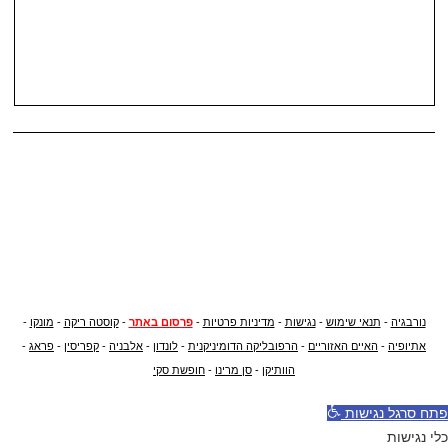
נורבגיה
-
תנאי שימוש
-
נגישות
-
מדיניות פרטיות
-
פרסום באתר
-
קוסטה ריקה
-
מונקו
-
אתיופיה
-
האיים האזוריים
-
הרפובליקה הדומיניקנית
-
לונדון
-
אלבניה
-
קפריסין
-
פראג
-
הוותיקן
-
סן מרינו
-
חופשת סקי
פתח סרגל נגישות
כלי נגישות