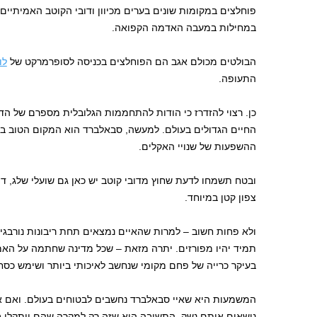
פוחלצים במקומות שונים בערים מכיוון ודובי הקוטב האמיתיי
במחילות במעבה האדמה הקפואה.
הבולטים מכולם אגב הם הפוחלצים בכניסה לסופרמרקט של
לו
התעופה.
כן. רצוי להזדרז כי הודות להתחממות הגלובלית מספרם של הד
החיים הגדולים בעולם. למעשה, סבאלברד הוא המקום הטוב ביו
ההשפעות של שנויי האקלים.
ובטח תשמחו לדעת שחוץ מדובי קוטב יש כאן גם שועלי שלג, דולפ
צפון קטן במיוחד.
תמיד יהיו מפורזים. יתרה מזאת – שכל מדינה שחתמה על האמ
בעיקר כרייה של פחם מקומי שנחשב לאיכותי ביותר ושימש כס
המשמעות היא שאיי סבאלברד נחשבים לבטוחים בעולם. ואם
נושאים איתם נשק, התשובה היא שזה רק למקרה שהם ייתקלו ב