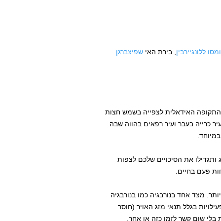
סו ללונגיירבין
, בירת האי
שפיצברגן
.
 התקופה האידאלית לצפייה בשמש חצות
רק: זו התקופה היחידה שבה ניתן להפליג אל Pyramiden, עיר כרייה בעבר ועיר רפאים בהווה שבה
 ותגדילו את הסיכויים שלכם לצפות
חות פעם בחיים.
יותר. מצד אחד בנורבגיה כמו בנורבגיה
לויות בגלל תנאי מזג האויר (חוסר
ת בלי שום קשר לזמן כזה או אחר.