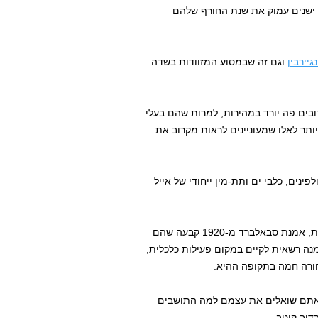
ם ישנים עמוק את שנת החורף שלהם
נגיירבין
וגם זה שבמסוע המזוודות בשדה
ובים פה יורד במהירות, למרות שהם בעלי
תר לאלו שמעוניינים לראות מקרוב את
ינים, כלבי ים ותת-מין ייחודי של אייל
ולא פחות חשוב – למרות שהאיים נמצאים תחת ריבונות נורבגית, אמנת סבאלברד מ-1920 קבעה שהם
נה רשאית לקיים במקום פעילות כלכלית,
חורה חמה בתקופה ההיא.
 אתם שואלים את עצמם למה התושבים
דוב קוטב.