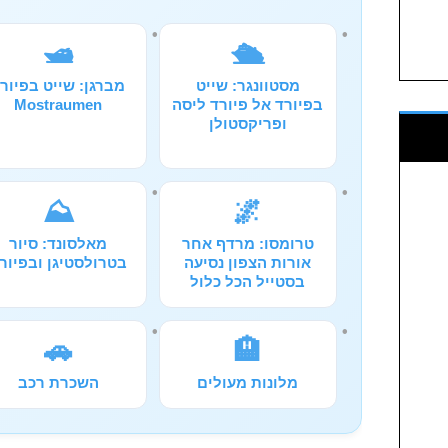
🛥️
🛳️
מסטוונגר: שייט
מברגן: שייט בפיור
בפיורד אל פיורד ליסה
Mostraumen
ופריקסטולן
⛰️
🌌
טרומסו: מרדף אחר
מאלסונד: סיור
אורות הצפון נסיעה
בטרולסטיגן ובפיור
בסטייל הכל כלול
🚗
🏨
מלונות מעולים
השכרת רכב