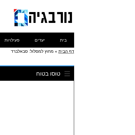
Skip
Main menu
בית
יעדים
פעילויות
to
content
דף הבית
»
מחוץ למסלול: סבאלברד
טוסו בטוח