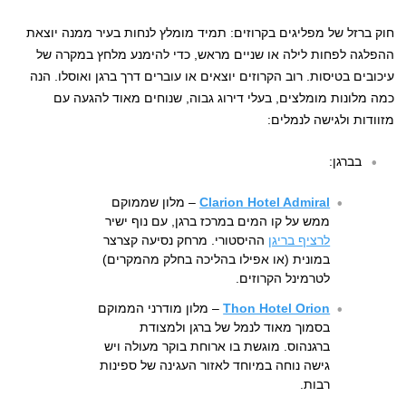
חוק ברזל של מפליגים בקרוזים: תמיד מומלץ לנחות בעיר ממנה יוצאת
ההפלגה לפחות לילה או שניים מראש, כדי להימנע מלחץ במקרה של
עיכובים בטיסות. רוב הקרוזים יוצאים או עוברים דרך ברגן ואוסלו. הנה
כמה מלונות מומלצים, בעלי דירוג גבוה, שנוחים מאוד להגעה עם
מזוודות ולגישה לנמלים:
בברגן:
Clarion Hotel Admiral
– מלון שממוקם
ממש על קו המים במרכז ברגן, עם נוף ישיר
לרציף בריגן
ההיסטורי. מרחק נסיעה קצרצר
במונית (או אפילו בהליכה בחלק מהמקרים)
לטרמינל הקרוזים.
Thon Hotel Orion
– מלון מודרני הממוקם
בסמוך מאוד לנמל של ברגן ולמצודת
ברגנהוס. מוגשת בו ארוחת בוקר מעולה ויש
גישה נוחה במיוחד לאזור העגינה של ספינות
רבות.