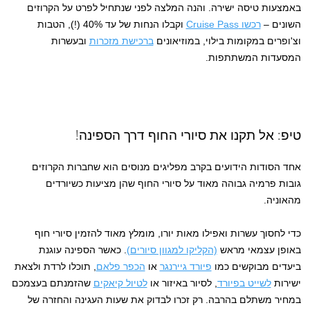
באמצעות טיסה ישירה. והנה המלצה לפני שנתחיל לפרט על הקרוזים
השונים –
רכשו Cruise Pass
וקבלו הנחות של עד 40% (!), הטבות
וצ'ופרים במקומות בילוי, במוזיאונים
ברכישת מזכרות
ובעשרות
המסעדות המשתתפות.
טיפ: אל תקנו את סיורי החוף דרך הספינה!
אחד הסודות הידועים בקרב מפליגים מנוסים הוא שחברות הקרוזים
גובות פרמיה גבוהה מאוד על סיורי החוף שהן מציעות כשיורדים
מהאוניה.
כדי לחסוך עשרות ואפילו מאות יורו, מומלץ מאוד להזמין סיורי חוף
באופן עצמאי מראש
(הקליקו למגוון סיורים)
. כאשר הספינה עוגנת
ביעדים מבוקשים כמו
פיורד גיירנגר
או
הכפר פלאם
, תוכלו לרדת ולצאת
ישירות
לשייט בפיורד
, לסיור באיזור או
לטיול קיאקים
שהזמנתם בעצמכם
במחיר משתלם בהרבה. רק זכרו לבדוק את שעות העגינה והחזרה של