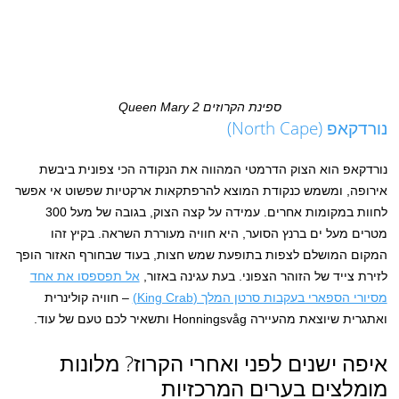
ספינת הקרוזים Queen Mary 2
נורדקאפ (North Cape)
נורדקאפ הוא הצוק הדרמטי המהווה את הנקודה הכי צפונית ביבשת
אירופה, ומשמש כנקודת המוצא להרפתקאות ארקטיות שפשוט אי אפשר
לחוות במקומות אחרים. עמידה על קצה הצוק, בגובה של מעל 300
מטרים מעל ים ברנץ הסוער, היא חוויה מעוררת השראה. בקיץ זהו
המקום המושלם לצפות בתופעת שמש חצות, בעוד שבחורף האזור הופך
לזירת צייד של הזוהר הצפוני. בעת עגינה באזור,
אל תפספסו את אחד
מסיורי הספארי בעקבות סרטן המלך (King Crab)
– חוויה קולינרית
ואתגרית שיוצאת מהעיירה Honningsvåg ותשאיר לכם טעם של עוד.
איפה ישנים לפני ואחרי הקרוז? מלונות
מומלצים בערים המרכזיות