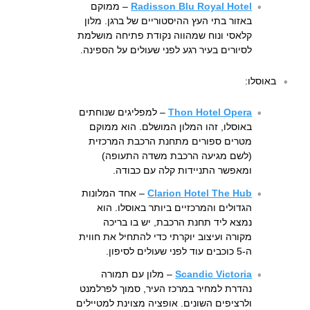
Radisson Blu Royal Hotel
– ממוקם
באזור בתי העץ ההיסטוריים של ברגן. מלון
קלאסי ונוח שמהווה נקודת פתיחה מושלמת
לסיורים בעיר רגע לפני שעולים על הספינה.
באוסלו:
Thon Hotel Opera
– למפליגים שנוחתים
באוסלו, זהו המלון המושלם. הוא ממוקם
מטרים ספורים מתחנת הרכבת המרכזית
(לשם מגיעה הרכבת משדה התעופה)
ומאפשר התניידות קלה עם כבודה.
Clarion Hotel The Hub
– אחד המלונות
הגדולים והמרכזיים ביותר באוסלו. הוא
נמצא ליד תחנת הרכבת, יש בו בריכה
מקורה ועיצוב יוקרתי כדי להתחיל את חווית
ה-5 כוכבים עוד לפני שעולים לסיפון.
Scandic Victoria
– מלון עם תמורה
נהדרת למחיר במרכז העיר, סמוך לפרלמנט
ולרציפים השונים. אופציה מצוינת למטיילים