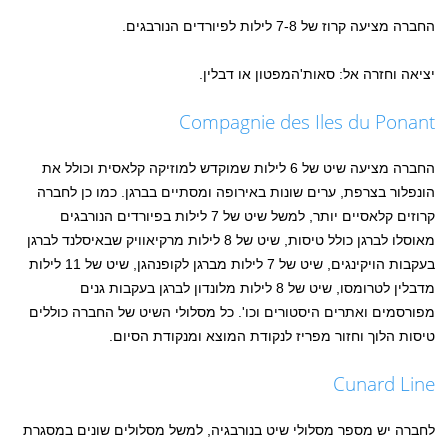
החברה מציעה קרוז של 7-8 לילות לפיורדים הנורבגים.
יציאה וחזרה אל: סאות'המפטון או דבלין.
Compagnie des Iles du Ponant
החברה מציעה שיט של 6 לילות שמוקדש למוזיקה קלאסית וכולל את
הונפלור בצרפת, ערים שונות באירופה ומסתיים בברגן. כמו כן לחברה
קרוזים קלאסיים יותר, למשל שיט של 7 לילות בפיורדים הנורבגים
מאוסלו לברגן כולל טיסות, שיט של 8 לילות מרקיאוויק שבאיסלנד לברגן
בעקבות הויקינגים, שיט של 7 לילות מברגן לקופנהגן, שיט של 11 לילות
מדבלין לטרומסו, שיט של 8 לילות מלונדון לברגן בעקבות גנים
מפורסמים ואתרים היסטורים וכו'. כל מסלולי השיט של החברה כוללים
טיסות הלוך וחזור מפריז לנקודת המוצא ומנקודת הסיום.
Cunard Line
לחברה יש מספר מסלולי שיט בנורבגיה, למשל מסלולים שונים במסגרת