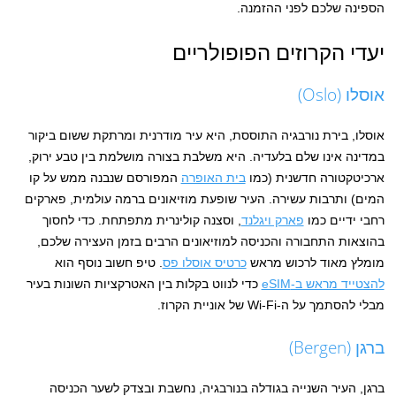
הספינה שלכם לפני ההזמנה.
יעדי הקרוזים הפופולריים
אוסלו (Oslo)
אוסלו, בירת נורבגיה התוססת, היא עיר מודרנית ומרתקת ששום ביקור
במדינה אינו שלם בלעדיה. היא משלבת בצורה מושלמת בין טבע ירוק,
ארכיטקטורה חדשנית (כמו
בית האופרה
המפורסם שנבנה ממש על קו
המים) ותרבות עשירה. העיר שופעת מוזיאונים ברמה עולמית, פארקים
רחבי ידיים כמו
פארק ויגלנד
, וסצנה קולינרית מתפתחת. כדי לחסוך
בהוצאות התחבורה והכניסה למוזיאונים הרבים בזמן העצירה שלכם,
מומלץ מאוד לרכוש מראש
כרטיס אוסלו פס
. טיפ חשוב נוסף הוא
להצטייד מראש ב-eSIM
כדי לנווט בקלות בין האטרקציות השונות בעיר
מבלי להסתמך על ה-Wi-Fi של אוניית הקרוז.
ברגן (Bergen)
ברגן, העיר השנייה בגודלה בנורבגיה, נחשבת ובצדק לשער הכניסה