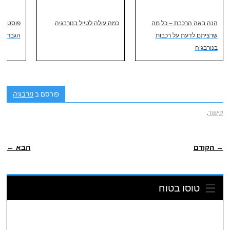
הנה באה הרכבת – כל מה
כמה עולה לטייל בנורבגיה
פוסט שלא
שרציתם לדעת על רכבות
הגברים ש
בנורבגיה
פורסם ב
נורבגיה
קישור
.
POST NAVIGATION
→ הקודם
הבא ←
טוסו בטוח