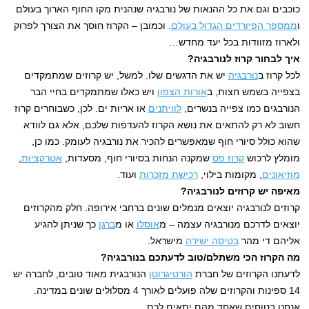
כוכבים וגם את כל ההנאות של נורבגיה שנהנית מקו החוף הארוך בעולם
ו
ממספר הפיורדים הגדול בעולם
. וכמובן – הקרוז חוסך את הצורך לפרוק
ולארוז מזוודות בכל יעד מחדש…
איך לבחור קרוז לנורבגיה?
לכל קרוז ב
נורבגיה
יש את הדגשים שלו. למשל, יש קרוזים שמתמקדים
בצפייה בשמש חצות, ב
אורות הצפון
ויש כאלו שמתמקדים בחיי הבר
הנורבגים כמו צפייה בנשרים,
לוויתנים
או אריות ים. לכן, כשבוחרים קרוז
חשוב לא רק להתאים את נושא הקרוז להעדפות שלכם, אלא גם לוודא
שהוא כולל סיורי חוף שמאפשרים להכיר את נורבגיה לעומק. כמו כן,
מומלץ לרכוש
קרוז פס
שמקנה הנחות בסיורי חוף, מסעדות,
אטרקציות
,
מוזיאונים
, מקומות בילוי,
רכישת מזכרות
ועוד.
מאיפה יש קרוזים לנורבגיה?
קרוזים לנורבגיה יוצאים מנמלים שונים ברחבי אירופה. חלק מהקרוזים
יוצאים לדרכם מנורבגיה עצמה – מ
אוסלו
או מ
ברגן
כך שניתן להגיע
אליהם די מהר
בטיסה ישירה
מישראל.
מה הקרוז הכי משתלם/טוב לדעתכם בנורבגיה?
לדעתנו הקרוזים של חברת
הורטיגרוטן
הנורבגית מאוד טובים, לחברה יש
14 ספינות והקרוזים שלה פועלים לאורך 4 מסלולים שונים במדינה.
אנחנו בטוחים שאחד מהם יתאים לכם.