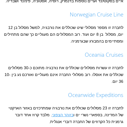
איים בסקוטלנד וערים נוספות בדנמרק, רוסיה, אסטוניה, פינלנד ושבדיה.
Norwegian Cruise Line
לחברה זו מספר מסלולי שיט שכוללים את נורבגיה, למשל מסלול בן 12
יום, מסלול בן 8 יום ועוד. רוב המסלולים הם מעגליים כך שהם מתחילים
ומסתיימים בהמבורג שבגרמניה.
Oceania Cruises
לחברה זו עשרות מסלולים שכוללים את נורבגיה מתוכם כ-30 מסלולים
שכוללים את אוסלו. רוב מסלולי החברה אינם מעגליים ואורכם נע בין 10-
36 יום.
Oceanwide Expeditions
לחברה זו 23 מסלולים שכוללים את נורבגיה שמתרכזים באזור הארקטי
של המדינה, בספארי נשרי ים ו
בזוהר הצפוני
. מלבד קרוז אחד דובר
גרמנית כל הקרוזים של החברה דוברי אנגלית.