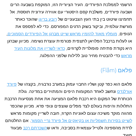
הרשמי לממלכת הפיורדים. העיר הציורית הזו, המוקפת בשבעה הרים
ושבעה פיורדים, משלבת קסם היסטורי עם אווירה עירונית תוססת. אל
תחמיצו שיטוט בין בתי העץ הצבעוניים של
רובע בריגן
שהוכר כאתר
מורשת עולמית, וביקור בשוק הדגים המפורסם. כדי לא לפספס את
הנופים,
מומלץ מאוד להזמין מראש שייט מברגן אל הפיורדים הסמוכים
,
או לעלות ברכבל הפלויאן לתצפית פנורמית עוצרת נשימה. מכיוון שברגן
היא נקודת פתיחה פופולרית לקרוזים,
כדאי לשריין את מלונות העיר
מראש
כדי להבטיח מחיר טוב ללילות שלפני ההפלגה.
פלאם (Flåm)
פלאם הוא כפר קטן ושליו החבוי עמוק במערב נורבגיה, בקצהו של
פיורד
אורלנדס
ונחשב לאחד המקומות היפים והמתוירים במדינה. גולת
הכותרת של המקום היא רכבת פלאם המציעה את אחת מנסיעות הרכבת
התלולות והיפות בעולם לצד מפלים שוצפים ונופי פרא. מכיוון שהכפר
מהווה מוקד משיכה עצום לאוניות הקרוז, חובה לשריין מקומות מראש
לשייט בסירות חשמליות או בקיאקים אל פיורד נריי הסמוך
. אם החלטתם
לרדת מהספינה ולטייל עצמאית בסביבה, ודאו ש
השכרתם רכב
מבעוד
מועד.