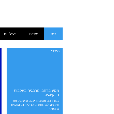
Skip
Main menu
בית
יעדים
פעילויות
to
content
נורבגיה
מסע ברחבי נורבגיה בעקבות
הויקינגים
עבור רבים מאתנו מייצגים הויקינגים את
נורבגיה, לא פחות מהטרולים, דגי הסלמון
או הזוהר...