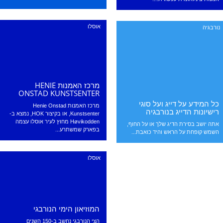
אוסלו
נורבגיה
מרכז האמנות HENIE
ONSTAD KUNSTSENTER
כל המידע על דייג ועל סוגי
מרכז האמנות Henie Onstad
רישיונות הדייג בנורבגיה
Kunstsenter, או בקיצור HOK, נמצא ב-
Høvikodden מחוץ לעיר אוסלו עצמה
אתה יושב בסירת הדיג שלך או על החוף,
בפארק שמשתרע...
השמש קופחת על הראש והיד כואבת...
אוסלו
המוזיאון הימי הנורבגי
הצי הנורבגי נחשב ב-150 השנים