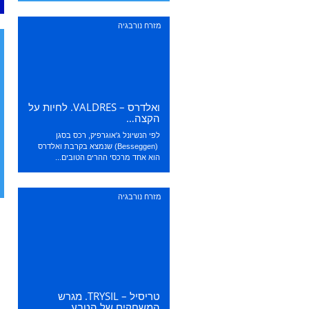
מזרח נורבגיה
ואלדרס – VALDRES. לחיות על
הקצה…
לפי הנשיונל ג'אוגרפיק, רכס בסגן
(Besseggen) שנמצא בקרבת ואלדרס
הוא אחד מרכסי ההרים הטובים...
מזרח נורבגיה
טריסיל – TRYSIL. מגרש
המשחקים של הטבע