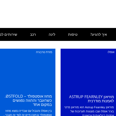
איך להגיע?
טיסות
לינה
רכב
שירותים למ
אוסלו
מזרח נורבגיה
מחוז אוסטפולד – ØSTFOLD.
מוזיאון ASTRUP FEARNLEY
כשהעבר וההווה נפגשים
לאמנות מודרנית
במקום אחד
מוזיאון Astrup Fearnley הוא מוזיאון פרטי
בין אוסלו והגבול עם שבדיה נמצא מחוז
בעיר אוסלו שבו מוצגות תערוכות של
אוסטפולד ובתוכו חיים זה לצד זה העבר...
אמנות בינלאומית עכשווית....