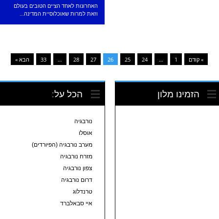
האחרונות לאחד הציים הטובים בעולם
וזאת למרות שאוכלוסיית המדינה...
» קודם
1
…
24
25
26
27
28
…
33
הבא »
הזמינו מלון
הכל על:
נורבגיה
אוסלו
מערב נורבגיה (הפיורדים)
מזרח נורבגיה
צפון נורבגיה
דרום נורבגיה
טרנדלוג
איי סבאלברד