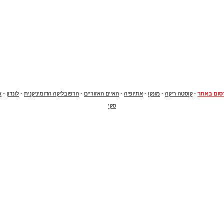
סום באתר
-
קוסטה ריקה
-
מונקו
-
אתיופיה
-
האיים האזוריים
-
הרפובליקה הדומיניקנית
-
לונדון
-
א
סקי